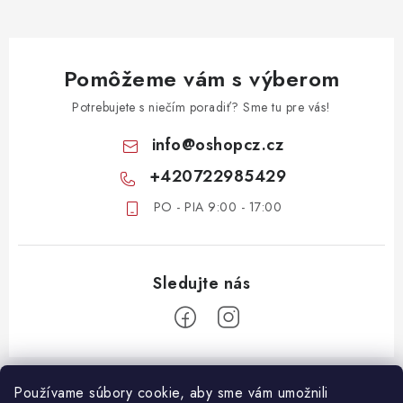
Pomôžeme vám s výberom
Potrebujete s niečím poradiť? Sme tu pre vás!
info
@
oshopcz.cz
+420722985429
PO - PIA 9:00 - 17:00
Z
á
Používame súbory cookie, aby sme vám umožnili