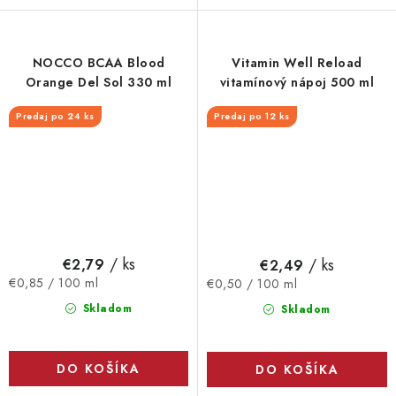
NOCCO BCAA Blood
Vitamin Well Reload
Orange Del Sol 330 ml
vitamínový nápoj 500 ml
Predaj po 24 ks
Predaj po 12 ks
/ ks
/ ks
€2,79
€2,49
Jednotková
Jednotková
€0,85 / 100 ml
€0,50 / 100 ml
cena:
cena:
Skladom
Skladom
DO KOŠÍKA
DO KOŠÍKA