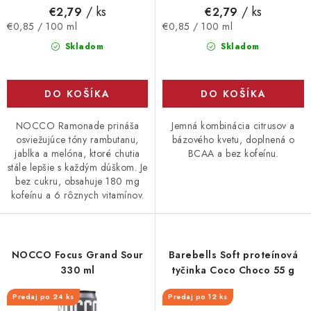
o
/ ks
/ ks
€2,79
€2,79
v
Jednotková
Jednotková
€0,85 / 100 ml
€0,85 / 100 ml
cena:
cena:
Skladom
Skladom
DO KOŠÍKA
DO KOŠÍKA
NOCCO Ramonade prináša
Jemná kombinácia citrusov a
osviežujúce tóny rambutanu,
bázového kvetu, doplnená o
jablka a melóna, ktoré chutia
BCAA a bez kofeínu.
stále lepšie s každým dúškom. Je
bez cukru, obsahuje 180 mg
kofeínu a 6 rôznych vitamínov.
NOCCO Focus Grand Sour
Barebells Soft proteínová
330 ml
tyčinka Coco Choco 55 g
Predaj po 24 ks
Predaj po 12 ks