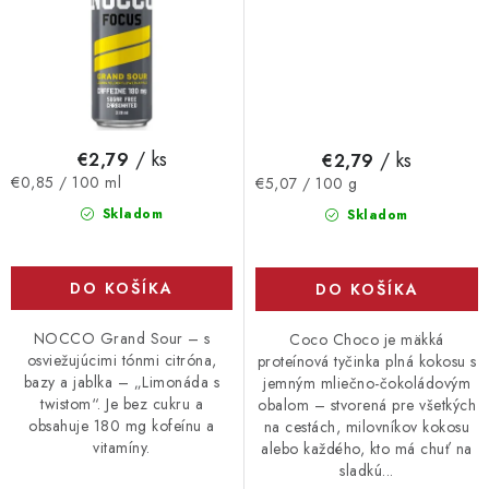
/ ks
/ ks
€2,79
€2,79
Jednotková
Jednotková
€0,85 / 100 ml
€5,07 / 100 g
cena:
cena:
Skladom
Skladom
DO KOŠÍKA
DO KOŠÍKA
NOCCO Grand Sour – s
Coco Choco je mäkká
osviežujúcimi tónmi citróna,
proteínová tyčinka plná kokosu s
bazy a jablka – „Limonáda s
jemným mliečno-čokoládovým
twistom“. Je bez cukru a
obalom – stvorená pre všetkých
obsahuje 180 mg kofeínu a
na cestách, milovníkov kokosu
vitamíny.
alebo každého, kto má chuť na
sladkú...