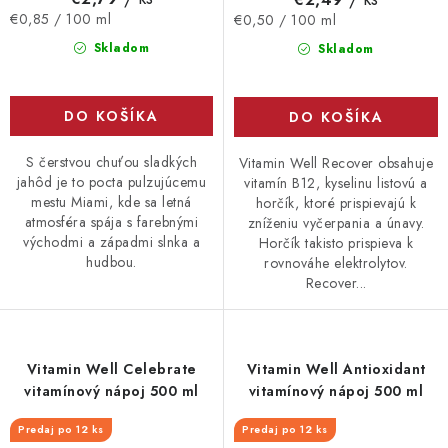
Jednotková
Jednotková
€0,85 / 100 ml
€0,50 / 100 ml
cena:
cena:
Skladom
Skladom
DO KOŠÍKA
DO KOŠÍKA
S čerstvou chuťou sladkých
Vitamin Well Recover obsahuje
jahôd je to pocta pulzujúcemu
vitamín B12, kyselinu listovú a
mestu Miami, kde sa letná
horčík, ktoré prispievajú k
atmosféra spája s farebnými
zníženiu vyčerpania a únavy.
východmi a západmi slnka a
Horčík takisto prispieva k
hudbou.
rovnováhe elektrolytov.
Recover...
Vitamin Well Celebrate
Vitamin Well Antioxidant
vitamínový nápoj 500 ml
vitamínový nápoj 500 ml
Predaj po 12 ks
Predaj po 12 ks