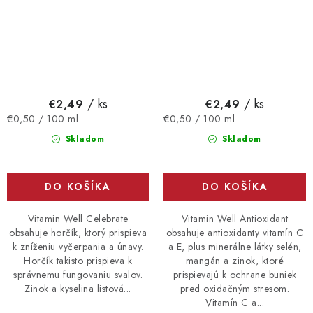
/ ks
/ ks
€2,49
€2,49
Jednotková
Jednotková
€0,50 / 100 ml
€0,50 / 100 ml
cena:
cena:
Skladom
Skladom
DO KOŠÍKA
DO KOŠÍKA
Vitamin Well Celebrate
Vitamin Well Antioxidant
obsahuje horčík, ktorý prispieva
obsahuje antioxidanty vitamín C
k zníženiu vyčerpania a únavy.
a E, plus minerálne látky selén,
Horčík takisto prispieva k
mangán a zinok, ktoré
správnemu fungovaniu svalov.
prispievajú k ochrane buniek
Zinok a kyselina listová...
pred oxidačným stresom.
Vitamín C a...