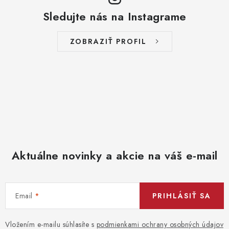
v
r
a
Sledujte nás na Instagrame
v
n
k
i
ZOBRAZIŤ PROFIL
y
e
v
ý
p
i
s
u
Aktuálne novinky a akcie na váš e-mail
Email
PRIHLÁSIŤ SA
Vložením e-mailu súhlasíte s
podmienkami ochrany osobných údajov