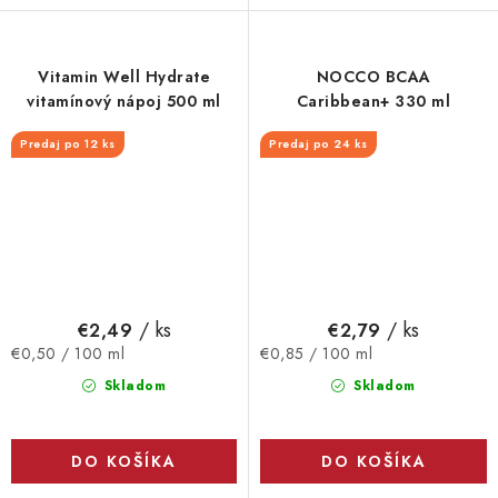
Vitamin Well Hydrate
NOCCO BCAA
vitamínový nápoj 500 ml
Caribbean+ 330 ml
Predaj po 12 ks
Predaj po 24 ks
/ ks
/ ks
€2,49
€2,79
Jednotková
Jednotková
€0,50 / 100 ml
€0,85 / 100 ml
cena:
cena:
Skladom
Skladom
DO KOŠÍKA
DO KOŠÍKA