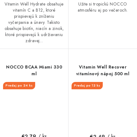
Vitamin Well Hydrate obsahuje
Užite si tropickú NOCCO
vitamín C a B12, ktoré
atmosféru aj po večeroch.
prispievajú k zníženiu
vyčerpania a únavy. Takisto
obsahuje biotín, niacín a zinok,
ktoré prispievajú k udržiavaniu
zdravej...
NOCCO BCAA Miami 330
Vitamin Well Recover
ml
vitamínový nápoj 500 ml
Predaj po 24 ks
Predaj po 12 ks
/ ks
/ ks
€2,79
€2,49