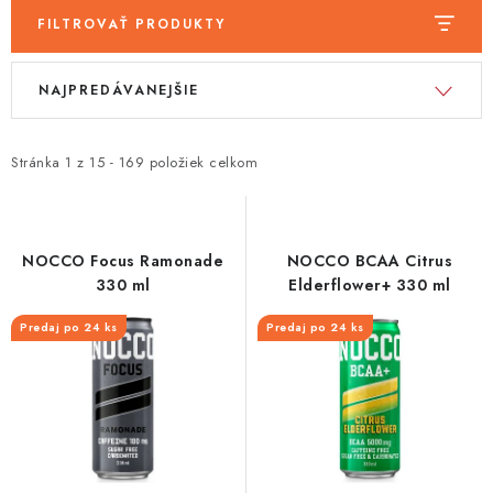
FILTROVAŤ PRODUKTY
V
R
NAJPREDÁVANEJŠIE
ý
a
p
d
i
e
Stránka
1
z
15
-
169
položiek celkom
s
n
p
i
r
e
NOCCO Focus Ramonade
NOCCO BCAA Citrus
o
p
330 ml
Elderflower+ 330 ml
d
r
Predaj po 24 ks
Predaj po 24 ks
u
o
k
d
t
u
o
k
v
t