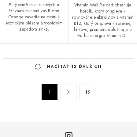
Plný sviežich citrusových a
Vitamin Well Reload obsahuje
šťavnatých chutí vás Blood
horčík, ktorý prispieva k
Orange zavedie na cestu k
rovnováhe elektrolytov a vitamín
exotickým plážam a tropickým
B12, ktorý prispieva k správnej
západom slnka.
látkovej premene dôležitej pre
tvorbu energie. Vitamín D...
O
NAČÍTAŤ 12 ĎALŠÍCH
v
l
á
S
d
1
15
t
a
r
c
á
n
i
k
e
o
p