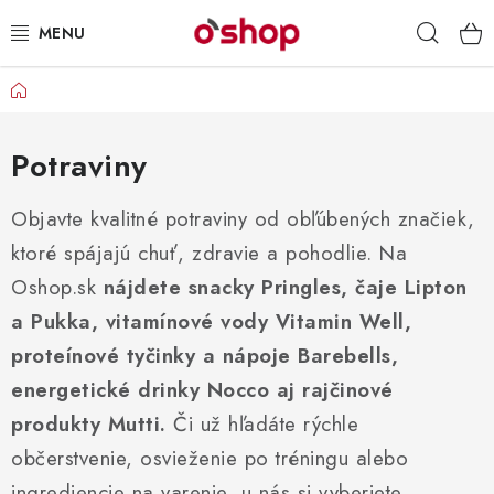
Prejsť
Hľad
na
obsah
Domov
OSOBNÁ STAROSTLIVOSŤ
POTRAVINY
Potraviny
HRAČKY 🧸
Objavte kvalitné potraviny od obľúbených značiek,
ktoré spájajú chuť, zdravie a pohodlie. Na
DROGÉRIA
Oshop.sk
nájdete snacky Pringles, čaje Lipton
a Pukka, vitamínové vody Vitamin Well,
ZACHRÁŇTE PRODUKTY
proteínové tyčinky a nápoje Barebells,
ZNAČKY
energetické drinky Nocco aj rajčinové
produkty Mutti.
Či už hľadáte rýchle
Doprava a platby
Obchodné podmienky
občerstvenie, osvieženie po tréningu alebo
Podmienky ochrany osobných údajov
Servis a reklamácia
ingrediencie na varenie, u nás si vyberiete.