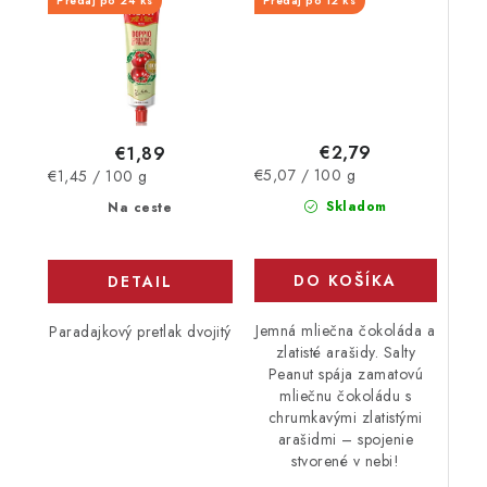
Predaj po 24 ks
Predaj po 12 ks
€2,79
€1,89
Jednotková
Jednotková
€5,07 / 100 g
€1,45 / 100 g
cena:
cena:
Skladom
Na ceste
DO KOŠÍKA
DETAIL
Jemná mliečna čokoláda a
Paradajkový pretlak dvojitý
zlatisté arašidy. Salty
Peanut spája zamatovú
mliečnu čokoládu s
chrumkavými zlatistými
arašidmi – spojenie
stvorené v nebi!