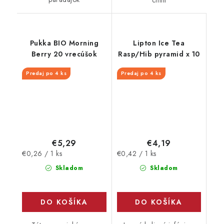
Pukka BIO Morning
Lipton Ice Tea
Berry 20 vrecúšok
Rasp/Hib pyramid x 10
Predaj po 4 ks
Predaj po 4 ks
€5,29
€4,19
Jednotková
Jednotková
€0,26 / 1 ks
€0,42 / 1 ks
cena:
cena:
Skladom
Skladom
DO KOŠÍKA
DO KOŠÍKA