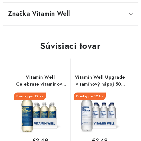
Značka
 Vitamin Well
Súvisiaci tovar
Vitamin Well
Vitamin Well Upgrade
Celebrate vitamínový
vitamínový nápoj 500
nápoj 500 ml
ml
Predaj po 12 ks
Predaj po 12 ks
€2,49
€2,49