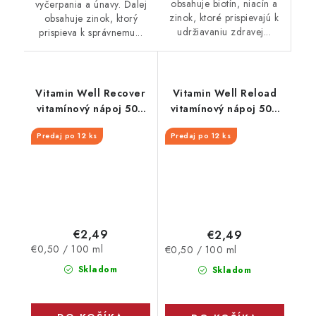
obsahuje biotín, niacín a
vyčerpania a únavy. Ďalej
zinok, ktoré prispievajú k
obsahuje zinok, ktorý
udržiavaniu zdravej...
prispieva k správnemu...
Vitamin Well Recover
Vitamin Well Reload
vitamínový nápoj 500
vitamínový nápoj 500
ml
ml
Predaj po 12 ks
Predaj po 12 ks
€2,49
€2,49
Jednotková
Jednotková
€0,50 / 100 ml
€0,50 / 100 ml
cena:
cena:
Skladom
Skladom