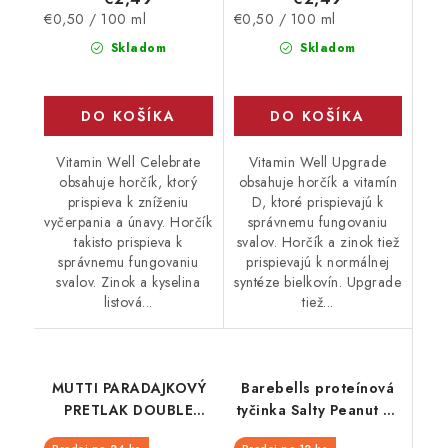
Jednotková
Jednotková
€0,50 / 100 ml
€0,50 / 100 ml
cena:
cena:
Skladom
Skladom
DO KOŠÍKA
DO KOŠÍKA
Vitamin Well Celebrate
Vitamin Well Upgrade
obsahuje horčík, ktorý
obsahuje horčík a vitamín
prispieva k zníženiu
D, ktoré prispievajú k
vyčerpania a únavy. Horčík
správnemu fungovaniu
takisto prispieva k
svalov. Horčík a zinok tiež
správnemu fungovaniu
prispievajú k normálnej
svalov. Zinok a kyselina
syntéze bielkovín. Upgrade
listová...
tiež...
MUTTI PARADAJKOVÝ
Barebells proteínová
PRETLAK DOUBLE
tyčinka Salty Peanut 55
130G TUBA
g