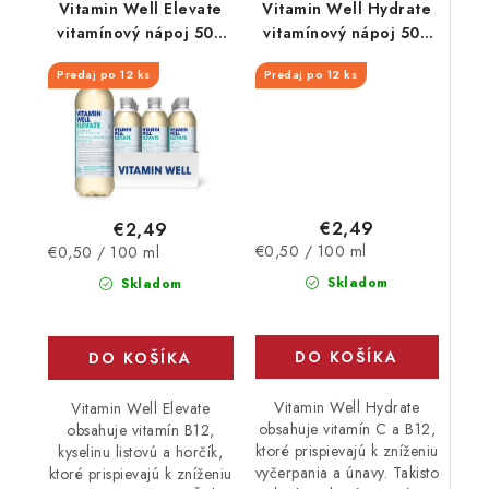
Vitamin Well Elevate
Vitamin Well Hydrate
vitamínový nápoj 500
vitamínový nápoj 500
ml
ml
Predaj po 12 ks
Predaj po 12 ks
€2,49
€2,49
Jednotková
Jednotková
€0,50 / 100 ml
€0,50 / 100 ml
cena:
cena:
Skladom
Skladom
DO KOŠÍKA
DO KOŠÍKA
Vitamin Well Hydrate
Vitamin Well Elevate
obsahuje vitamín C a B12,
obsahuje vitamín B12,
ktoré prispievajú k zníženiu
kyselinu listovú a horčík,
vyčerpania a únavy. Takisto
ktoré prispievajú k zníženiu