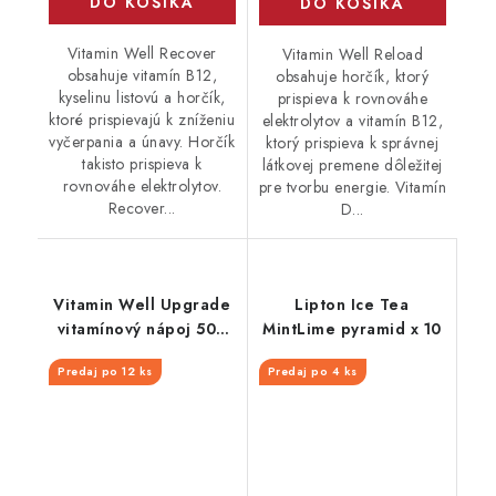
DO KOŠÍKA
DO KOŠÍKA
Vitamin Well Recover
Vitamin Well Reload
obsahuje vitamín B12,
obsahuje horčík, ktorý
kyselinu listovú a horčík,
prispieva k rovnováhe
ktoré prispievajú k zníženiu
elektrolytov a vitamín B12,
vyčerpania a únavy. Horčík
ktorý prispieva k správnej
takisto prispieva k
látkovej premene dôležitej
rovnováhe elektrolytov.
pre tvorbu energie. Vitamín
Recover...
D...
Vitamin Well Upgrade
Lipton Ice Tea
vitamínový nápoj 500
MintLime pyramid x 10
ml
Predaj po 12 ks
Predaj po 4 ks