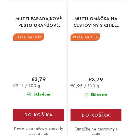
MUTTI PARADAJKOVÉ
MUTTI OMÁČKA NA
PESTO ORANŽOVÉ
CESTOVINY S CHILLI
SKLO 180G
SKLO 400G
Predaj po 12 ks
Predaj po 6 ks
€3,79
€3,79
Jednotková
Jednotková
€2,11 / 100 g
€0,95 / 100 g
cena:
cena:
Skladom
Skladom
DO KOŠÍKA
DO KOŠÍKA
Pesto z oranžovej odrody
Omáčka na cestoviny s
paradajok
chilli