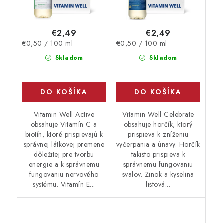
€2,49
€2,49
Jednotková
Jednotková
€0,50 / 100 ml
€0,50 / 100 ml
cena:
cena:
Skladom
Skladom
DO KOŠÍKA
DO KOŠÍKA
Vitamin Well Active
Vitamin Well Celebrate
obsahuje Vitamín C a
obsahuje horčík, ktorý
biotín, ktoré prispievajú k
prispieva k zníženiu
správnej látkovej premene
vyčerpania a únavy. Horčík
dôležitej pre tvorbu
takisto prispieva k
energie a k správnemu
správnemu fungovaniu
fungovaniu nervového
svalov. Zinok a kyselina
systému. Vitamín E...
listová...