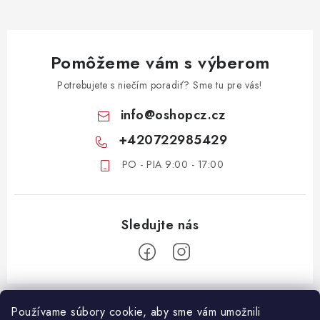
Pomôžeme vám s výberom
Potrebujete s niečím poradiť? Sme tu pre vás!
info
@
oshopcz.cz
+420722985429
PO - PIA 9:00 - 17:00
Z
á
Používame súbory cookie, aby sme vám umožnili