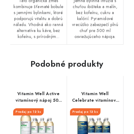
Táto organická zmes
Jemná bylinná infúzia s
kombinuje šťavnaté bobule
chuťou ibišteka a malín,
s jemnými bylinkami, ktoré
bez kofeínu, cukru a
podporujú vitalitu a dobrú
kalórií. Pyramidové
náladu. Vhodná ako ranná
vrecúško zabezpečí plnú
alternatíva ku káve, bez
chuť pre 500 ml
kofeínu, s prírodným...
osviežujúceho nápoja.
Podobné produkty
Vitamin Well Active
Vitamin Well
vitamínový nápoj 500
Celebrate vitamínový
ml
nápoj 500 ml
Predaj po 12 ks
Predaj po 12 ks