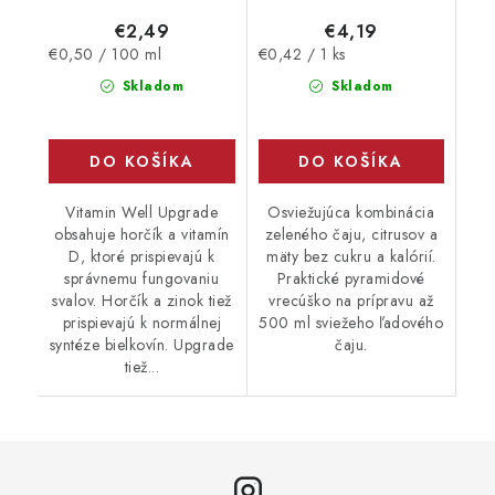
€2,49
€4,19
Jednotková
Jednotková
€0,50 / 100 ml
€0,42 / 1 ks
cena:
cena:
Skladom
Skladom
DO KOŠÍKA
DO KOŠÍKA
Vitamin Well Upgrade
Osviežujúca kombinácia
obsahuje horčík a vitamín
zeleného čaju, citrusov a
D, ktoré prispievajú k
mäty bez cukru a kalórií.
správnemu fungovaniu
Praktické pyramidové
svalov. Horčík a zinok tiež
vrecúško na prípravu až
prispievajú k normálnej
500 ml sviežeho ľadového
syntéze bielkovín. Upgrade
čaju.
tiež...