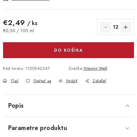
€2,49
/ ks
Jednotková cena:
€0,50 / 100 ml
DO KOŠÍKA
Kód tovaru:
1100042247
Značka:
Vitamin Well
Tlač
Opýtať sa
Strážiť
Zdieľať
Popis
Parametre produktu