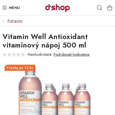
Prejsť
Hľad
na
obsah
Potraviny
OSOBNÁ STAROSTLIVOSŤ
Vitamin Well Antioxidant
POTRAVINY
vitamínový nápoj 500 ml
HRAČKY 🧸
Neohodnotené
Podrobnosti hodnotenia
DROGÉRIA
Predaj po 12 ks
ZACHRÁŇTE PRODUKTY
ZNAČKY
Doprava a platby
Obchodné podmienky
Podmienky ochrany osobných údajov
Servis a reklamácia