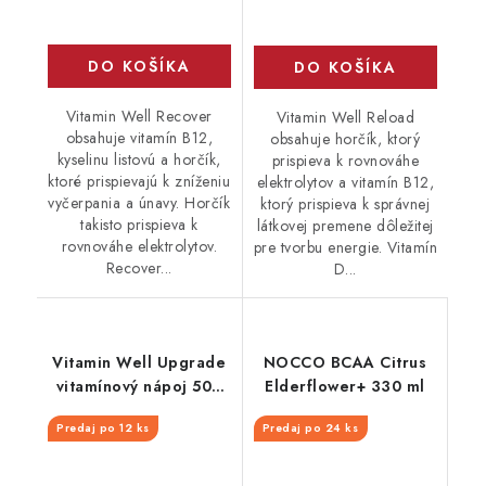
DO KOŠÍKA
DO KOŠÍKA
Vitamin Well Recover
Vitamin Well Reload
obsahuje vitamín B12,
obsahuje horčík, ktorý
kyselinu listovú a horčík,
prispieva k rovnováhe
ktoré prispievajú k zníženiu
elektrolytov a vitamín B12,
vyčerpania a únavy. Horčík
ktorý prispieva k správnej
takisto prispieva k
látkovej premene dôležitej
rovnováhe elektrolytov.
pre tvorbu energie. Vitamín
Recover...
D...
Vitamin Well Upgrade
NOCCO BCAA Citrus
vitamínový nápoj 500
Elderflower+ 330 ml
ml
Predaj po 12 ks
Predaj po 24 ks