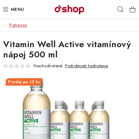
Prejsť
Hľad
na
obsah
Potraviny
OSOBNÁ STAROSTLIVOSŤ
Vitamin Well Active vitamínový
POTRAVINY
nápoj 500 ml
HRAČKY 🧸
Neohodnotené
Podrobnosti hodnotenia
DROGÉRIA
Predaj po 12 ks
ZACHRÁŇTE PRODUKTY
ZNAČKY
Doprava a platby
Obchodné podmienky
Podmienky ochrany osobných údajov
Servis a reklamácia