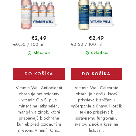
€2,49
€2,49
Jednotková
Jednotková
€0,50 / 100 ml
€0,50 / 100 ml
cena:
cena:
Skladom
Skladom
DO KOŠÍKA
DO KOŠÍKA
Vitamin Well Antioxidant
Vitamin Well Celebrate
obsahuje antioxidanty
obsahuje horčík, ktorý
vitamín C a E, plus
prispieva k zníženiu
minerálne látky selén,
vyčerpania a únavy. Horčík
mangán a zinok, ktoré
takisto prispieva k
prispievajú k ochrane
správnemu fungovaniu
buniek pred oxidačným
svalov. Zinok a kyselina
stresom. Vitamín C a...
listová...