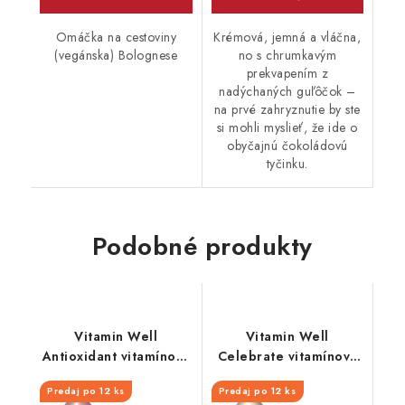
Omáčka na cestoviny
Krémová, jemná a vláčna,
(vegánska) Bolognese
no s chrumkavým
prekvapením z
nadýchaných guľôčok –
na prvé zahryznutie by ste
si mohli myslieť, že ide o
obyčajnú čokoládovú
tyčinku.
Podobné produkty
Vitamin Well
Vitamin Well
Antioxidant vitamínový
Celebrate vitamínový
nápoj 500 ml
nápoj 500 ml
Predaj po 12 ks
Predaj po 12 ks