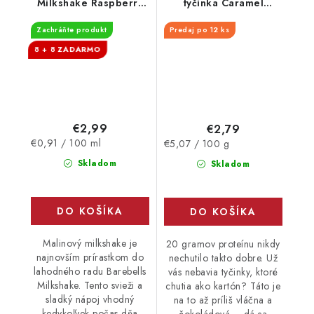
Milkshake Raspberry
tyčinka Caramel
330 ml - EXPIRÁCIA
Cashew 55 g
Zachráňte produkt
Predaj po 12 ks
3.10.2026
8 + 8
€2,99
€2,79
Jednotková
Jednotková
€0,91 / 100 ml
€5,07 / 100 g
cena:
cena:
Skladom
Skladom
DO KOŠÍKA
DO KOŠÍKA
Malinový milkshake je
20 gramov proteínu nikdy
najnovším prírastkom do
nechutilo takto dobre. Už
lahodného radu Barebells
vás nebavia tyčinky, ktoré
Milkshake. Tento svieži a
chutia ako kartón? Táto je
sladký nápoj vhodný
na to až príliš vláčna a
kedykoľvek počas dňa
čokoládová – dá sa