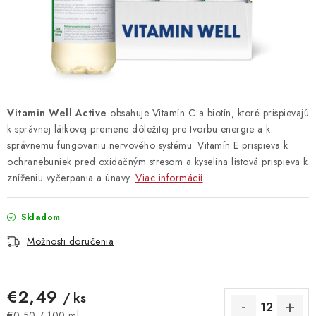
Vrátanie tovaru
Kontakty
Vitamin Well Active
obsahuje Vitamín C a biotín, ktoré prispievajú
k správnej látkovej premene dôležitej pre tvorbu energie a k
správnemu fungovaniu nervového systému. Vitamín E prispieva k
ochranebuniek pred oxidačným stresom a kyselina listová prispieva k
zníženiu vyčerpania a únavy.
Viac informácií
Skladom
Možnosti doručenia
€2,49
/ ks
Jednotková cena:
€0,50 / 100 ml