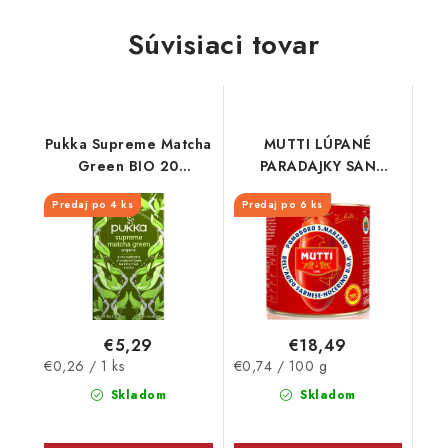
Súvisiaci tovar
Pukka Supreme Matcha
MUTTI LÚPANÉ
Green BIO 20
PARADAJKY SAN
vrecúšok
MARZANO PLECH
Predaj po 4 ks
Predaj po 6 ks
2500G
€5,29
€18,49
Jednotková
Jednotková
€0,26 / 1 ks
€0,74 / 100 g
cena:
cena:
Skladom
Skladom