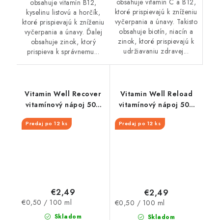
obsahuje vitamín C a B12,
obsahuje vitamín B12,
ktoré prispievajú k zníženiu
kyselinu listovú a horčík,
vyčerpania a únavy. Takisto
ktoré prispievajú k zníženiu
obsahuje biotín, niacín a
vyčerpania a únavy. Ďalej
zinok, ktoré prispievajú k
obsahuje zinok, ktorý
udržiavaniu zdravej...
prispieva k správnemu...
Vitamin Well Recover
Vitamin Well Reload
vitamínový nápoj 500
vitamínový nápoj 500
ml
ml
Predaj po 12 ks
Predaj po 12 ks
€2,49
€2,49
Jednotková
Jednotková
€0,50 / 100 ml
€0,50 / 100 ml
cena:
cena:
Skladom
Skladom