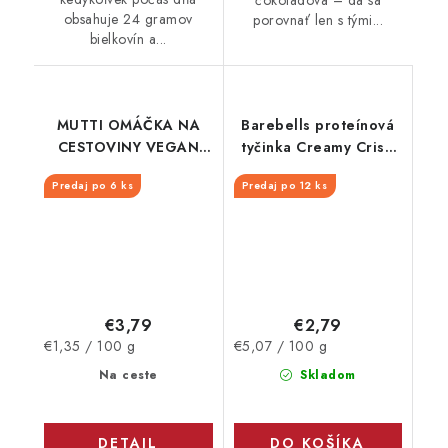
obsahuje 24 gramov
porovnať len s tými...
bielkovín a...
MUTTI OMÁČKA NA
Barebells proteínová
CESTOVINY VEGAN
tyčinka Creamy Crisp
BOLOGNESE SKLO
55 g
Predaj po 6 ks
Predaj po 12 ks
280G
€3,79
€2,79
Jednotková
Jednotková
€1,35 / 100 g
€5,07 / 100 g
cena:
cena:
Na ceste
Skladom
DETAIL
DO KOŠÍKA