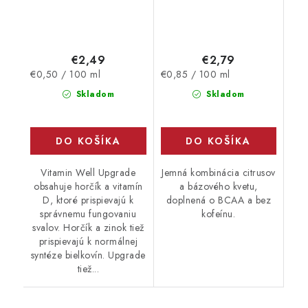
€2,49
€2,79
Jednotková
Jednotková
€0,50 / 100 ml
€0,85 / 100 ml
cena:
cena:
Skladom
Skladom
DO KOŠÍKA
DO KOŠÍKA
Vitamin Well Upgrade
Jemná kombinácia citrusov
obsahuje horčík a vitamín
a bázového kvetu,
D, ktoré prispievajú k
doplnená o BCAA a bez
správnemu fungovaniu
kofeínu.
svalov. Horčík a zinok tiež
prispievajú k normálnej
syntéze bielkovín. Upgrade
tiež...