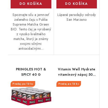
DO KOŠÍKA
DO KOŠÍKA
Spoznajte silu a jemnosť
Lúpané paradajky odrody
zeleného čaju s Pukka
San Marzano
Supreme Matcha Green
BIO. Tento čaj je vyrobený
z vysoko kvalitného
matcha, ktorý je známy
svojimi silnými
antioxidačnými...
PRINGLES HOT &
Vitamin Well Hydrate
SPICY 40 G
vitamínový nápoj 500
ml
Predaj po 12 ks
Predaj po 12 ks