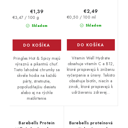
€2,49
€1,39
Jednotková
Jednotková
€0,50 / 100 ml
€3,47 / 100 g
cena:
cena:
Skladom
Skladom
DO KOŠÍKA
DO KOŠÍKA
Vitamin Well Hydrate
Pringles Hot & Spicy majú
obsahuje vitamín C a B12,
výraznú a pikantnú chuť.
ktoré prispievajú k zníženiu
Tieto lahodné chrumky sa
vyčerpania a únavy. Takisto
skvele hodia na každú
obsahuje biotín, niacín a
párty, stretnutie,
zinok, ktoré prispievajú k
popoludňajšiu desiatu
udržiavaniu zdravej...
alebo aj na rýchle
maškrtenie.
Barebells Protein
Barebells proteínová