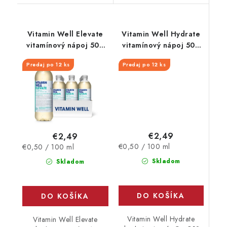
Vitamin Well Elevate
Vitamin Well Hydrate
vitamínový nápoj 500
vitamínový nápoj 500
ml
ml
Predaj po 12 ks
Predaj po 12 ks
€2,49
€2,49
Jednotková
Jednotková
€0,50 / 100 ml
€0,50 / 100 ml
cena:
cena:
Skladom
Skladom
DO KOŠÍKA
DO KOŠÍKA
Vitamin Well Hydrate
Vitamin Well Elevate