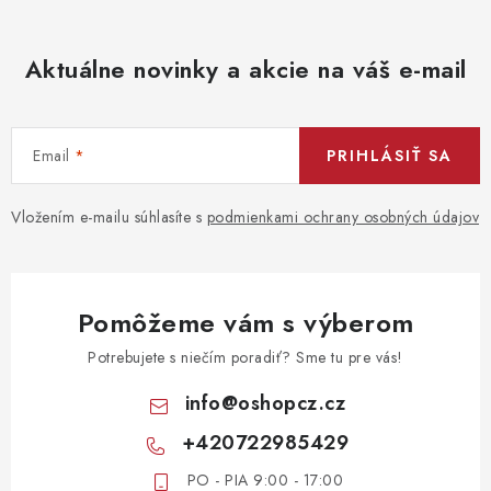
u
Aktuálne novinky a akcie na váš e-mail
Email
PRIHLÁSIŤ SA
Vložením e-mailu súhlasíte s
podmienkami ochrany osobných údajov
Pomôžeme vám s výberom
Potrebujete s niečím poradiť? Sme tu pre vás!
info
@
oshopcz.cz
+420722985429
PO - PIA 9:00 - 17:00