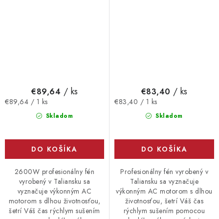
/ ks
/ ks
€89,64
€83,40
Jednotková
Jednotková
€89,64 / 1 ks
€83,40 / 1 ks
cena:
cena:
Skladom
Skladom
DO KOŠÍKA
DO KOŠÍKA
2600W profesionálny fén
Profesionálny fén vyrobený v
vyrobený v Taliansku sa
Taliansku sa vyznačuje
vyznačuje výkonným AC
výkonným AC motorom s dlhou
motorom s dlhou životnosťou,
životnosťou, šetrí Váš čas
šetrí Váš čas rýchlym sušením
rýchlym sušením pomocou