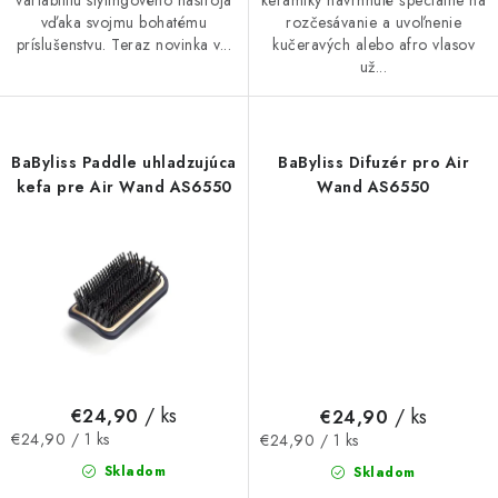
keramiky navrhnuté špeciálne na
vďaka svojmu bohatému
rozčesávanie a uvoľnenie
príslušenstvu. Teraz novinka v...
kučeravých alebo afro vlasov
už...
BaByliss Paddle uhladzujúca
BaByliss Difuzér pro Air
kefa pre Air Wand AS6550
Wand AS6550
/ ks
/ ks
€24,90
€24,90
Jednotková
Jednotková
€24,90 / 1 ks
€24,90 / 1 ks
cena:
cena:
Skladom
Skladom