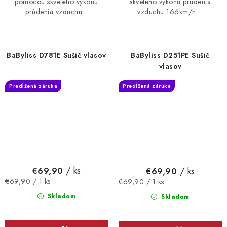
pomocou skvelého výkonu
skvelého výkonu prúdenia
prúdenia vzduchu...
vzduchu 166km/h....
BaByliss D781E Sušič vlasov
BaByliss D251PE Sušič
vlasov
Predĺžená záruka
Predĺžená záruka
/ ks
/ ks
€69,90
€69,90
Jednotková
Jednotková
€69,90 / 1 ks
€69,90 / 1 ks
cena:
cena:
Skladom
Skladom