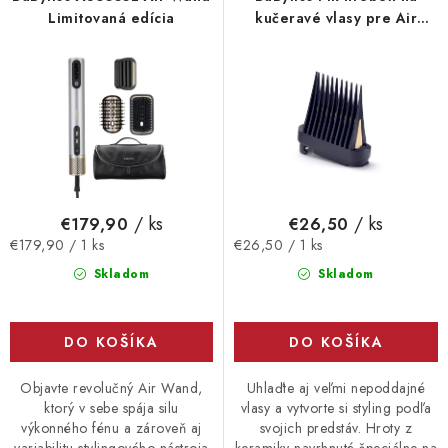
o
p
Vrátanie tovaru
Kontakty
Limitovaná edícia
kučeravé vlasy pre Air
Wand AS6550
d
r
u
o
k
d
t
u
o
k
v
t
o
/ ks
/ ks
€179,90
€26,50
v
Jednotková
Jednotková
€179,90 / 1 ks
€26,50 / 1 ks
cena:
cena:
Skladom
Skladom
DO KOŠÍKA
DO KOŠÍKA
Objavte revolučný Air Wand,
Uhlaďte aj veľmi nepoddajné
ktorý v sebe spája silu
vlasy a vytvorte si styling podľa
výkonného fénu a zároveň aj
svojich predstáv. Hroty z
variabilitu stylingového nástroja