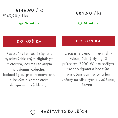
/ ks
€149,90
/ ks
€84,90
Jednotková
€149,90 / 1 ks
cena:
Skladom
Skladom
DO KOŠÍKA
DO KOŠÍKA
Elegantný design, maximálny
Revolučný fén od BaByliss s
výkon, šetrný styling. S
vysokorýchlostným digitálnym
príkonom 2200 W, pokročilými
motorom, optimalizovaným
technológiami a bohatým
prúdením vzduchu,
príslušenstvom je tento fén
technológiou proti krepovateniu
určený na ultra rýchle vysúšanie,
a ľahkým a kompaktným
šetrnú...
dizajnom, 3 rýchlosti,...
O
NAČÍTAŤ 12 ĎALŠÍCH
v