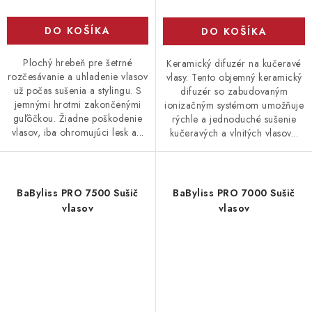
DO KOŠÍKA
DO KOŠÍKA
Plochý hrebeň pre šetrné
Keramický difuzér na kučeravé
rozčesávanie a uhladenie vlasov
vlasy. Tento objemný keramický
už počas sušenia a stylingu. S
difuzér so zabudovaným
jemnými hrotmi zakončenými
ionizačným systémom umožňuje
guľôčkou. Žiadne poškodenie
rýchle a jednoduché sušenie
vlasov, iba ohromujúci lesk a...
kučeravých a vlnitých vlasov...
BaByliss PRO 7500 Sušič
BaByliss PRO 7000 Sušič
vlasov
vlasov