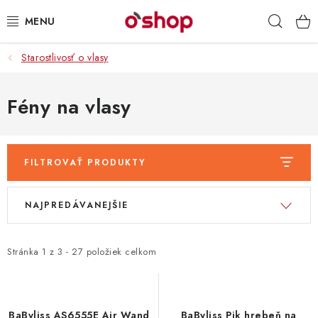
Prejsť
Hľad
na
obsah
Starostlivosť o vlasy
OSOBNÁ STAROSTLIVOSŤ
POTRAVINY
Fény na vlasy
HRAČKY 🧸
FILTROVAŤ PRODUKTY
DROGÉRIA
V
R
NAJPREDÁVANEJŠIE
ZACHRÁŇTE PRODUKTY
ý
a
p
d
ZNAČKY
i
e
Stránka
1
z
3
-
27
položiek celkom
s
n
Doprava a platby
Obchodné podmienky
p
i
Podmienky ochrany osobných údajov
Servis a reklamácia
r
e
BaByliss AS6555E Air Wand
BaByliss Pik hrebeň na