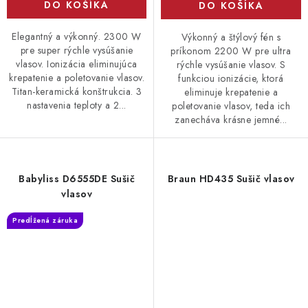
DO KOŠÍKA
DO KOŠÍKA
Elegantný a výkonný. 2300 W
Výkonný a štýlový fén s
pre super rýchle vysúšanie
príkonom 2200 W pre ultra
vlasov. Ionizácia eliminujúca
rýchle vysúšanie vlasov. S
krepatenie a poletovanie vlasov.
funkciou ionizácie, ktorá
Titan-keramická konštrukcia. 3
eliminuje krepatenie a
nastavenia teploty a 2...
poletovanie vlasov, teda ich
zanecháva krásne jemné...
Babyliss D6555DE Sušič
Braun HD435 Sušič vlasov
vlasov
Predĺžená záruka