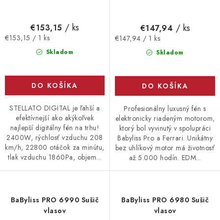
/ ks
/ ks
€153,15
€147,94
Jednotková
Jednotková
€153,15 / 1 ks
€147,94 / 1 ks
cena:
cena:
Skladom
Skladom
DO KOŠÍKA
DO KOŠÍKA
STELLATO DIGITAL je ľahší a
Profesionálny luxusný fén s
efektívnejší ako akýkoľvek
elektronicky riadeným motorom,
najlepší digitálny fén na trhu!
ktorý bol vyvinutý v spolupráci
2400W, rýchlosť vzduchu 208
Babyliss Pro a Ferrari. Unikátny
km/h, 22800 otáčok za minútu,
bez uhlíkový motor má životnosť
tlak vzduchu 1860Pa, objem...
až 5.000 hodín. EDM...
BaByliss PRO 6990 Sušič
BaByliss PRO 6980 Sušič
vlasov
vlasov