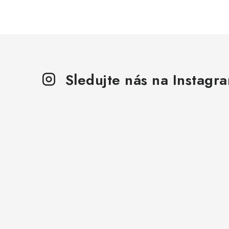
l
Sledujte nás na Instagr
i
r