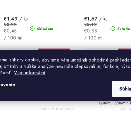
/ ks
/ ks
€1,49
€1,67
€2,99
€2,49
Skladom
Sklado
Jednotková
Jednotková
€0,45
€0,33
cena:
cena:
/ 100 ml
/ 100 ml
DO KOŠÍKA
DO 
ame súbory cookie, aby sme vám umožnili pohodlné prehliada
 stránky a vďaka analýze neustále zlepšovali jej funkcie, výko
eľnosť.
Viac informácií
Jemná krémová chuť s nádychom
Vitamin Well Active o
exotickej vanilky – nič iné než
Vitamín C a biotín, ktoré 
tavenie
skutočná klasika. Obsahuje 24 g
k správnej látkovej 
Súhl
bielkovín v porcii a je úplne bez
dôležitej pre tvorbu en
laktózy aj pridaného cukru.
správnemu fungovaniu 
systému. Vitamín E
Kód:
1100042255-EX30/9
Kód:
1