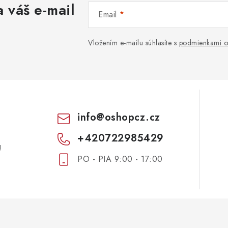
 váš e-mail
v
Email
ý
Vložením e-mailu súhlasíte s
podmienkami o
p
s
u
info
@
oshopcz.cz
+420722985429
!
PO - PIA 9:00 - 17:00