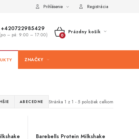
ovaru
Kontakty
Prihlásenie
Registrácia
+420722985429
Prázdny košík
(po – pá: 9:00 – 17:00)
NÁKUPNÝ
KOŠÍK
UKTY
ZNAČKY
Stránka
1
z
1
-
5
položiek celkom
HŠIE
ABECEDNE
ilkshake
Barebells Protein Milkshake