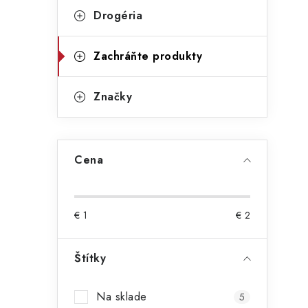
p
r
Drogéria
i
a
i
Zachráňte produkty
e
n
e
Značky
l
Cena
€
1
€
2
t
Štítky
Na sklade
5