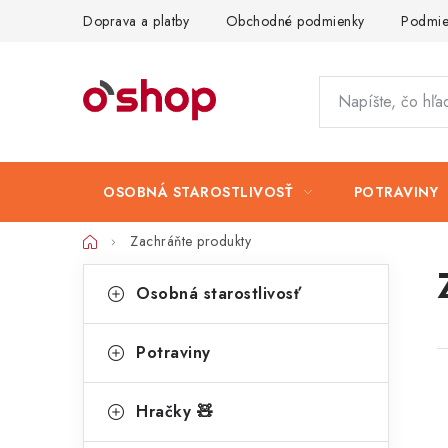
Prejsť
Doprava a platby
Obchodné podmienky
Podmie
na
obsah
OSOBNÁ STAROSTLIVOSŤ
POTRAVINY
Domov
Zachráňte produkty
B
K
Preskočiť
Osobná starostlivosť
kategórie
a
o
t
č
Potraviny
e
n
g
Hračky 🧸
ý
ó