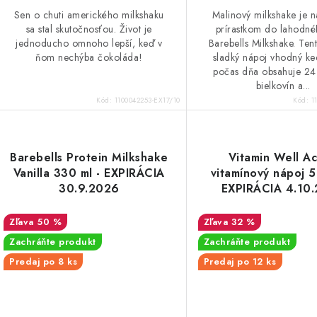
Sen o chuti amerického milkshaku
Malinový milkshake je 
sa stal skutočnosťou. Život je
prírastkom do lahodn
jednoducho omnoho lepší, keď v
Barebells Milkshake. Tent
ňom nechýba čokoláda!
sladký nápoj vhodný ke
počas dňa obsahuje 2
bielkovín a...
Kód:
1100042253-EX17/10
Kód:
1
Barebells Protein Milkshake
Vitamin Well Ac
Vanilla 330 ml - EXPIRÁCIA
vitamínový nápoj 5
30.9.2026
EXPIRÁCIA 4.10
50 %
32 %
Zachráňte produkt
Zachráňte produkt
Predaj po 8 ks
Predaj po 12 ks