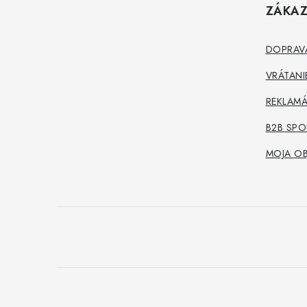
ZÁKAZ
p
ä
DOPRAVA
t
VRÁTANI
i
REKLAMÁ
e
B2B SP
MOJA O