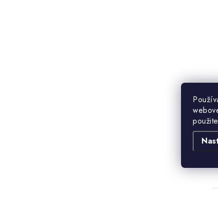
Použív
webovej
použit
Nas