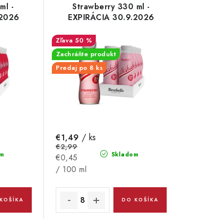
ml -
Strawberry 330 ml -
.2026
EXPIRÁCIA 30.9.2026
50 %
Zachráňte produkt
Predaj po 8 ks
/ ks
€1,49
€2,99
m
Skladom
Jednotková
€0,45
cena:
/ 100 ml
KOŠÍKA
DO KOŠÍKA