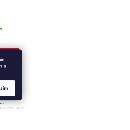
m
KOŠÍKA
nie
n a
bsahuje
prispievajú
premene
asím
ergie a k
nervového
...
100042249-EX4/10