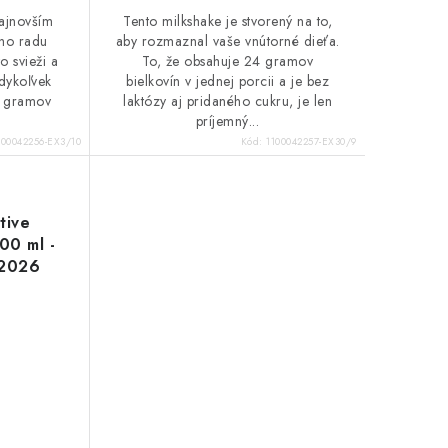
najnovším
Tento milkshake je stvorený na to,
ého radu
aby rozmaznal vaše vnútorné dieťa.
o svieži a
To, že obsahuje 24 gramov
dykoľvek
bielkovín v jednej porcii a je bez
4 gramov
laktózy aj pridaného cukru, je len
príjemný...
100042256-EX3/10
Kód:
1100042257-EX30/9
tive
00 ml -
.2026