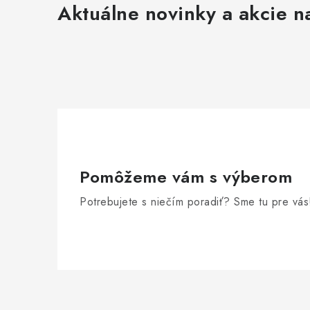
Aktuálne novinky a akcie na
i
Pomôžeme vám s výberom
Potrebujete s niečím poradiť? Sme tu pre vás
Z
á