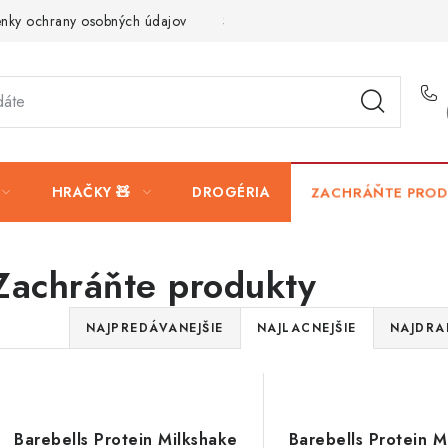
nky ochrany osobných údajov
Servis a reklamácia
Vrátanie t
HRAČKY 🧸
DROGÉRIA
ZACHRÁŇTE PROD
Zachráňte produkty
R
NAJPREDÁVANEJŠIE
NAJLACNEJŠIE
NAJDRA
a
V
d
ý
e
Barebells Protein Milkshake
Barebells Protein M