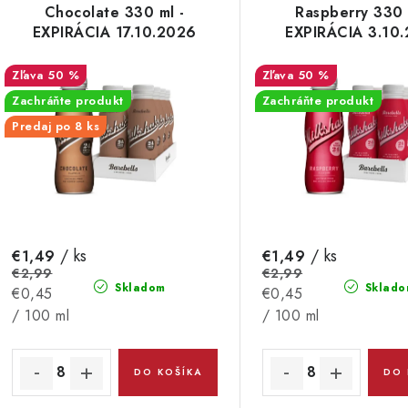
p
Chocolate 330 ml -
Raspberry 330 
n
EXPIRÁCIA 17.10.2026
EXPIRÁCIA 3.10
i
s
50 %
50 %
e
Zachráňte produkt
Zachráňte produkt
p
p
Predaj po 8 ks
r
r
o
o
d
d
u
/ ks
/ ks
€1,49
€1,49
u
€2,99
€2,99
k
Skladom
Sklado
Jednotková
Jednotková
k
€0,45
€0,45
cena:
cena:
/ 100 ml
/ 100 ml
t
o
o
DO KOŠÍKA
DO 
v
v