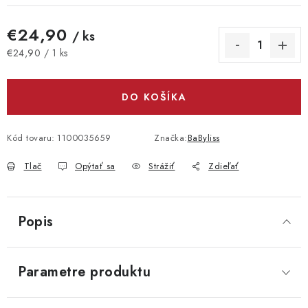
€24,90
/ ks
Jednotková cena:
€24,90 / 1 ks
DO KOŠÍKA
Kód tovaru:
1100035659
Značka:
BaByliss
Tlač
Opýtať sa
Strážiť
Zdieľať
Popis
Parametre produktu