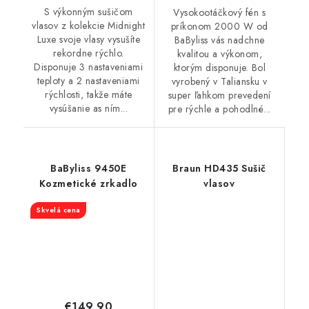
S výkonným sušičom
Vysokootáčkový fén s
vlasov z kolekcie Midnight
príkonom 2000 W od
Luxe svoje vlasy vysušíte
BaByliss vás nadchne
rekordne rýchlo.
kvalitou a výkonom,
Disponuje 3 nastaveniami
ktorým disponuje. Bol
teploty a 2 nastaveniami
vyrobený v Taliansku v
rýchlosti, takže máte
super ľahkom prevedení
vysúšanie as ním...
pre rýchle a pohodlné...
BaByliss 9450E
Braun HD435 Sušič
Kozmetické zrkadlo
vlasov
Skvelá cena
€149,90