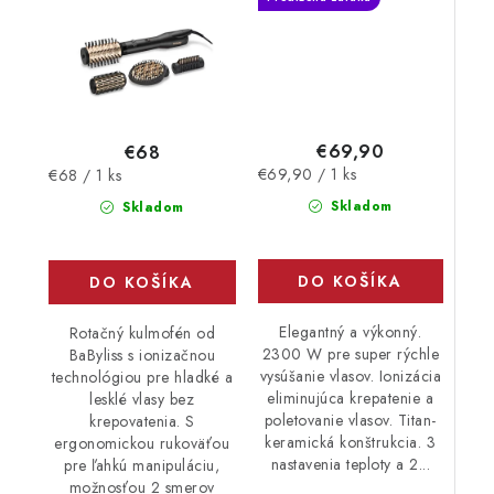
€69,90
€68
Jednotková
Jednotková
€69,90 / 1 ks
€68 / 1 ks
cena:
cena:
Skladom
Skladom
DO KOŠÍKA
DO KOŠÍKA
Elegantný a výkonný.
Rotačný kulmofén od
2300 W pre super rýchle
BaByliss s ionizačnou
vysúšanie vlasov. Ionizácia
technológiou pre hladké a
eliminujúca krepatenie a
lesklé vlasy bez
poletovanie vlasov. Titan-
krepovatenia. S
keramická konštrukcia. 3
ergonomickou rukoväťou
nastavenia teploty a 2...
pre ľahkú manipuláciu,
možnosťou 2 smerov