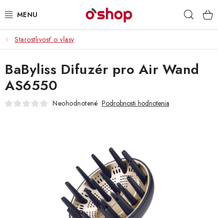
Prejsť
Hľad
na
obsah
Starostlivosť o vlasy
OSOBNÁ STAROSTLIVOSŤ
BaByliss Difuzér pro Air Wand
POTRAVINY
AS6550
HRAČKY 🧸
Neohodnotené
Podrobnosti hodnotenia
DROGÉRIA
ZACHRÁŇTE PRODUKTY
ZNAČKY
Doprava a platby
Obchodné podmienky
Podmienky ochrany osobných údajov
Servis a reklamácia