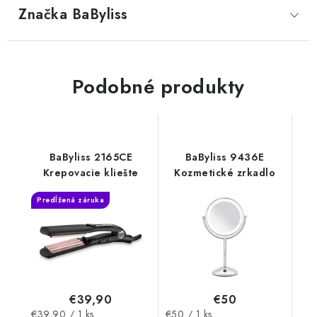
Značka
 BaByliss
Podobné produkty
BaByliss 2165CE
BaByliss 9436E
Krepovacie kliešte
Kozmetické zrkadlo
Predĺžená záruka
€39,90
€50
Jednotková
Jednotková
€39,90 / 1 ks
€50 / 1 ks