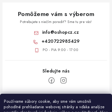
Pomôžeme vám s výberom
Potrebujete s niečím poradiť? Sme tu pre vás!
info
@
oshopcz.cz
+420722985429
PO - PIA 9:00 - 17:00
Z
á
Používame súbory cookie, aby sme vám umožnili
ZÁKAZNICKÝ SERVIS
pohodlné prehliadanie webovej stránky a vďaka analýze
p