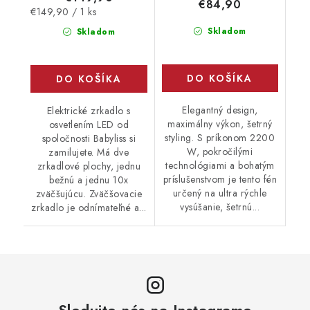
€84,90
Jednotková
€149,90 / 1 ks
cena:
Skladom
Skladom
DO KOŠÍKA
DO KOŠÍKA
Elegantný design,
Elektrické zrkadlo s
maximálny výkon, šetrný
osvetlením LED od
styling. S príkonom 2200
spoločnosti Babyliss si
W, pokročilými
zamilujete. Má dve
technológiami a bohatým
zrkadlové plochy, jednu
príslušenstvom je tento fén
bežnú a jednu 10x
určený na ultra rýchle
zväčšujúcu. Zväčšovacie
vysúšanie, šetrnú...
zrkadlo je odnímateľné a...