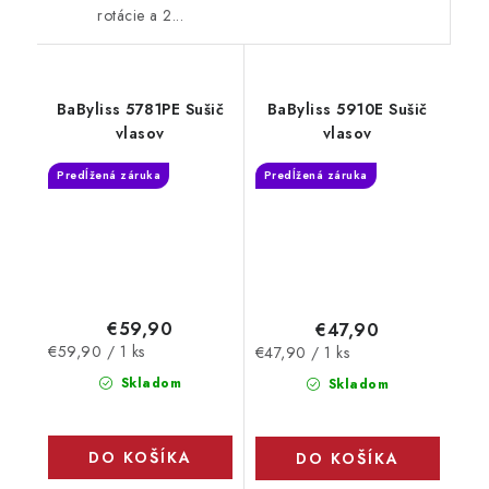
rotácie a 2...
BaByliss 5781PE Sušič
BaByliss 5910E Sušič
vlasov
vlasov
Predĺžená záruka
Predĺžená záruka
€59,90
€47,90
Jednotková
Jednotková
€59,90 / 1 ks
€47,90 / 1 ks
cena:
cena:
Skladom
Skladom
DO KOŠÍKA
DO KOŠÍKA