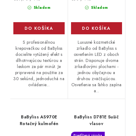
cena:
cena:
Skladom
Skladom
DO KOŠÍKA
DO KOŠÍKA
S profesionálnou
Luxusné kozmetické
krepovačkou od BaByliss
zrkadlo od BaByliss s
docielite vytúžený efekt s
osvetlením LED z oboch
dlhotrvajúcou textúrou a
strán. Disponuje dvoma
leskom za pár minút. Je
zrkadlovými plochami -
pripravená na použitie za
jednou obyčajnou a
30 sekúnd, jednoduchá na
druhou zväčšujúcou.
ovládanie...
Osvetlenie sa ľahko zapína
a...
BaByliss AS970E
BaByliss D781E Sušič
Rotačný kulmofén
vlasov
Predĺžená záruka