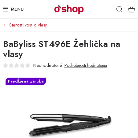
Prejsť
Hľad
na
obsah
Starostlivosť o vlasy
OSOBNÁ STAROSTLIVOSŤ
BaByliss ST496E Žehlička na
POTRAVINY
vlasy
HRAČKY 🧸
Neohodnotené
Podrobnosti hodnotenia
DROGÉRIA
Predĺžená záruka
ZACHRÁŇTE PRODUKTY
ZNAČKY
Doprava a platby
Obchodné podmienky
Podmienky ochrany osobných údajov
Servis a reklamácia