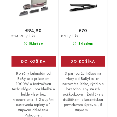
€94,90
€70
Jednotková
Jednotková
€94,90 / 1 ks
€70 / 1 ks
cena:
cena:
Skladom
Skladom
DO KOŠÍKA
DO KOŠÍKA
Rotačný kulmofén od
S parnou žehličkou na
BaByliss s príkonom
vlasy od BaByliss ich
1000W a ionizačnou
narovnáte ľahko, rýchlo a
technológiou pre hladké a
bez toho, aby ste ich
lesklé vlasy bez
poškodzovali. Žehlička s
krepovatenia. S 2 stupňmi
doštičkami s keramickou
nastavenia teploty a 1
povrchovou úpravou, 5
stupňom chladenia.
stupňami...
Pohodné...