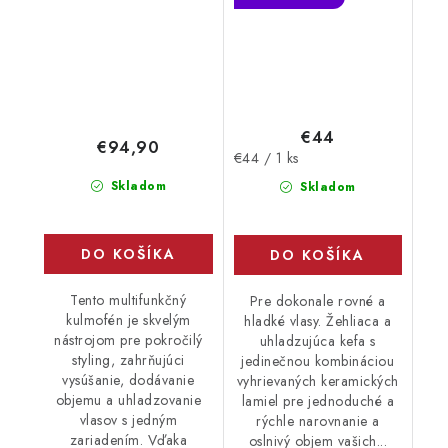
€44
€94,90
Jednotková
€44 / 1 ks
cena:
Skladom
Skladom
DO KOŠÍKA
DO KOŠÍKA
Tento multifunkčný
Pre dokonale rovné a
kulmofén je skvelým
hladké vlasy. Žehliaca a
nástrojom pre pokročilý
uhladzujúca kefa s
styling, zahrňujúci
jedinečnou kombináciou
vysúšanie, dodávanie
vyhrievaných keramických
objemu a uhladzovanie
lamiel pre jednoduché a
vlasov s jedným
rýchle narovnanie a
zariadením. Vďaka
oslnivý objem vašich...