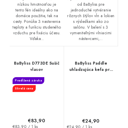
nízkou hmotnosťou je
od BaByliss pre
tento fén ideálny ako na
jednoduché vytváranie
domáce použitie, tak na
rôznych štýlov vĺn a lokien
cesty. Ponúka 3 nastavenia
s výsledkami ako zo
teploty a funkciu studeného
salónu. V balení s 3
vzduchu pre fixáciu účesu.
vymeniteľnými vlniacimi
Vďaka...
nástavcami,...
BaByliss D773DE Sušič
BaByliss Paddle
vlasov
uhladzujúca kefa pre
Air Wand AS6550
Predĺžená záruka
Skvelá cena
€83,90
€24,90
Jednotková
Jednotková
€83,90 / 1 ks
€24,90 / 1 ks