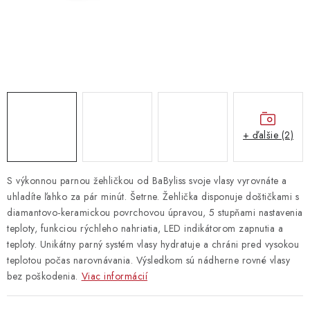
Vrátanie tovaru
Kontakty
+ ďalšie (2)
S výkonnou parnou žehličkou od BaByliss svoje vlasy vyrovnáte a
uhladíte ľahko za pár minút. Šetrne. Žehlička disponuje doštičkami s
diamantovo-keramickou povrchovou úpravou, 5 stupňami nastavenia
teploty, funkciou rýchleho nahriatia, LED indikátorom zapnutia a
teploty. Unikátny parný systém vlasy hydratuje a chráni pred vysokou
teplotou počas narovnávania. Výsledkom sú nádherne rovné vlasy
bez poškodenia.
Viac informácií