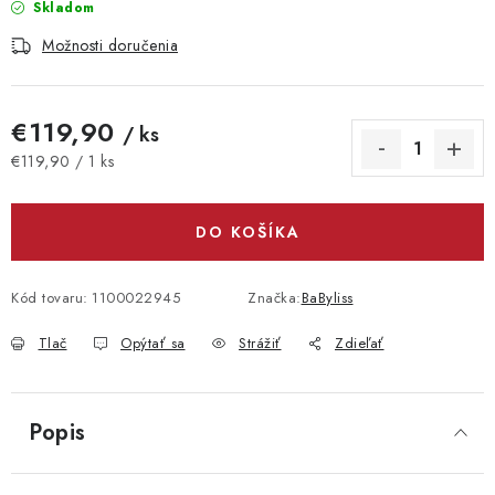
Skladom
Možnosti doručenia
€119,90
/ ks
Jednotková cena:
€119,90 / 1 ks
DO KOŠÍKA
Kód tovaru:
1100022945
Značka:
BaByliss
Tlač
Opýtať sa
Strážiť
Zdieľať
Popis