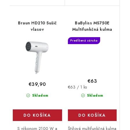
Braun HD210 Sušič
BaByliss MS750E
vlasov
Multifunkčná kulma
Predĺžená záruka
€63
€39,90
Jednotková
€63 / 1 ks
cena:
Skladom
Skladom
DO KOŠÍKA
DO KOŠÍKA
S výkonom 2100 W a
Štýlová multifunkčná kulma