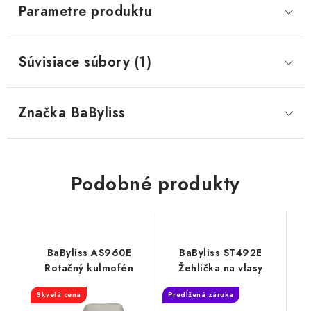
Parametre produktu
Súvisiace súbory (1)
Značka
 BaByliss
Podobné produkty
BaByliss AS960E
BaByliss ST492E
Rotačný kulmofén
Žehlička na vlasy
Skvelá cena
Predĺžená záruka