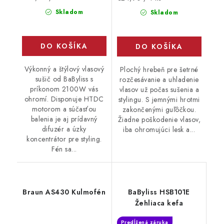
cena:
cena:
Skladom
Skladom
DO KOŠÍKA
DO KOŠÍKA
Výkonný a štýlový vlasový
Plochý hrebeň pre šetrné
sušič od BaByliss s
rozčesávanie a uhladenie
príkonom 2100W vás
vlasov už počas sušenia a
ohromí. Disponuje HTDC
stylingu. S jemnými hrotmi
motorom a súčasťou
zakončenými guľôčkou.
balenia je aj prídavný
Žiadne poškodenie vlasov,
difuzér a úzky
iba ohromujúci lesk a...
koncentrátor pre styling.
Fén sa...
Braun AS430 Kulmofén
BaByliss HSB101E
Žehliaca kefa
Predĺžená záruka