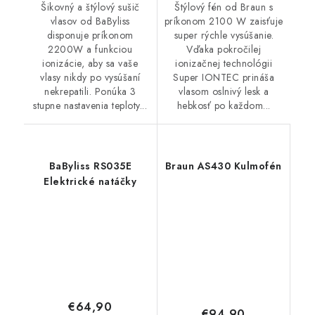
Štýlový fén od Braun s
Šikovný a štýlový sušič
príkonom 2100 W zaisťuje
vlasov od BaByliss
super rýchle vysúšanie.
disponuje príkonom
Vďaka pokročilej
2200W a funkciou
ionizačnej technológii
ionizácie, aby sa vaše
Super IONTEC prináša
vlasy nikdy po vysúšaní
vlasom oslnivý lesk a
nekrepatili. Ponúka 3
hebkosť po každom...
stupne nastavenia teploty...
BaByliss RS035E
Braun AS430 Kulmofén
Elektrické natáčky
€64,90
€94,90