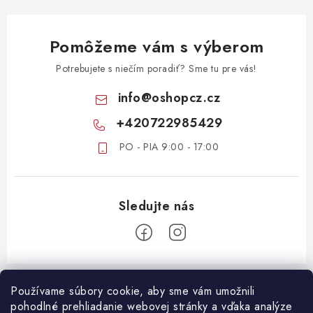
Pomôžeme vám s výberom
Potrebujete s niečím poradiť? Sme tu pre vás!
info
@
oshopcz.cz
+420722985429
PO - PIA 9:00 - 17:00
Z
á
Používame súbory cookie, aby sme vám umožnili
ZÁKAZNICKÝ SERVIS
pohodlné prehliadanie webovej stránky a vďaka analýze
p