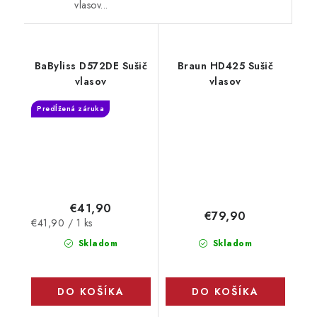
vlasov...
BaByliss D572DE Sušič
Braun HD425 Sušič
vlasov
vlasov
Predĺžená záruka
€41,90
€79,90
Jednotková
€41,90 / 1 ks
cena:
Skladom
Skladom
DO KOŠÍKA
DO KOŠÍKA