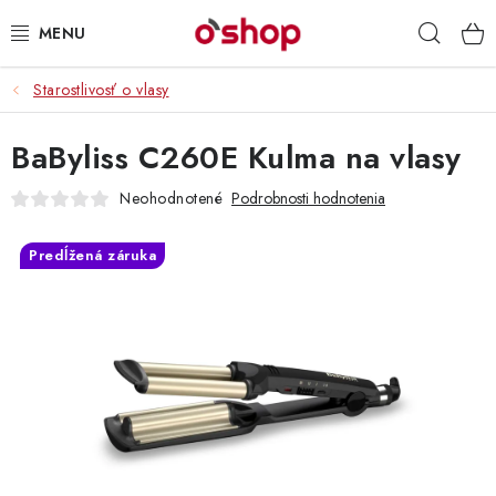
Prejsť
Hľad
na
obsah
Starostlivosť o vlasy
OSOBNÁ STAROSTLIVOSŤ
BaByliss C260E Kulma na vlasy
POTRAVINY
Neohodnotené
Podrobnosti hodnotenia
HRAČKY 🧸
Predĺžená záruka
DROGÉRIA
ZACHRÁŇTE PRODUKTY
ZNAČKY
Doprava a platby
Obchodné podmienky
Podmienky ochrany osobných údajov
Servis a reklamácia