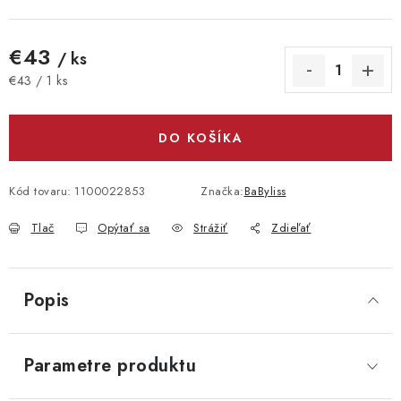
€43
/ ks
Jednotková cena:
€43 / 1 ks
DO KOŠÍKA
Kód tovaru:
1100022853
Značka:
BaByliss
Tlač
Opýtať sa
Strážiť
Zdieľať
Popis
Parametre produktu