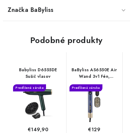
Značka
 BaByliss
Podobné produkty
Babyliss D6555DE
BaByliss AS6550E Air
Sušič vlasov
Wand 3v1 Fén,
žehlička, styler
Predĺžená záruka
Predĺžená záruka
€149,90
€129