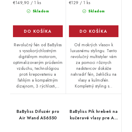
Jednotková
Jednotková
€149,90 / 1 ks
€129 / 1 ks
cena:
cena:
Skladom
Skladom
DO KOŠÍKA
DO KOŠÍKA
Revolučný fén od BaByliss
Od mokrých vlasov k
s vysokorýchlostným
luxusnému stylingu. Tento
digitálnym motorom,
revolučný multistyler vám
optimalizovaným prúdením
za pomoci rôznych
vzduchu, technológiou
nadstavcov dokáže
proti krepovateniu a
nahradiť fén, žehličku na
ľahkým a kompaktným
vlasy a kulmofén.
dizajnom, 3 rýchlosti,...
Kompletný styling s...
BaByliss Difuzér pro
BaByliss Pik hrebeň na
Air Wand AS6550
kučeravé vlasy pre Air
Wand AS6550