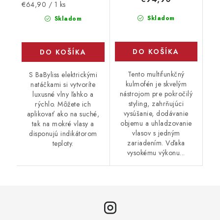
Jednotková
€64,90 / 1 ks
cena:
Skladom
Skladom
DO KOŠÍKA
DO KOŠÍKA
Tento multifunkčný
S BaByliss elektrickými
kulmofén je skvelým
natáčkami si vytvoríte
nástrojom pre pokročilý
luxusné vlny ľahko a
styling, zahrňujúci
rýchlo. Môžete ich
vysúšanie, dodávanie
aplikovať ako na suché,
objemu a uhladzovanie
tak na mokré vlasy a
vlasov s jedným
disponujú indikátorom
zariadením. Vďaka
teploty.
vysokému výkonu...