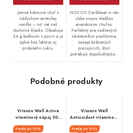
Jemná krémová chuť s
NOCCO Caribbean si vás
nádychom exotickej
získa svojou sladkou
vanilky – nič iné než
ananásovou chuťou.
skutočná klasika. Obsahuje
Perfektný pre nadšených
24 g bielkovín v porcii a je
návštevníkov posilňovne,
úplne bez laktózy aj
zaneprázdnených
pridaného cukru.
pracujúcich, ktorí
potrebujú dopoludňajšiu...
Podobné produkty
Vitamin Well Active
Vitamin Well
vitamínový nápoj 500
Antioxidant vitamínový
ml
nápoj 500 ml
Predaj po 12 ks
Predaj po 12 ks