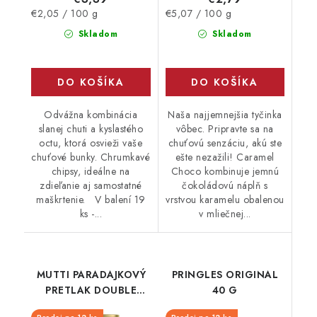
Jednotková
Jednotková
€2,05 / 100 g
€5,07 / 100 g
cena:
cena:
Skladom
Skladom
DO KOŠÍKA
DO KOŠÍKA
Odvážna kombinácia
Naša najjemnejšia tyčinka
slanej chuti a kyslastého
vôbec. Pripravte sa na
octu, ktorá osvieži vaše
chuťovú senzáciu, akú ste
chuťové bunky. Chrumkavé
ešte nezažili! Caramel
chipsy, ideálne na
Choco kombinuje jemnú
zdieľanie aj samostatné
čokoládovú náplň s
maškrtenie. V balení 19
vrstvou karamelu obalenou
ks -...
v mliečnej...
MUTTI PARADAJKOVÝ
PRINGLES ORIGINAL
PRETLAK DOUBLE
40 G
140G PLECH