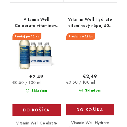
Vitamin Well
Vitamin Well Hydrate
Celebrate vitamínový
vitamínový nápoj 500
nápoj 500 ml
ml
Predaj po 12 ks
Predaj po 12 ks
€2,49
€2,49
Jednotková
Jednotková
€0,50 / 100 ml
€0,50 / 100 ml
cena:
cena:
Skladom
Skladom
DO KOŠÍKA
DO KOŠÍKA
Vitamin Well Hydrate
Vitamin Well Celebrate