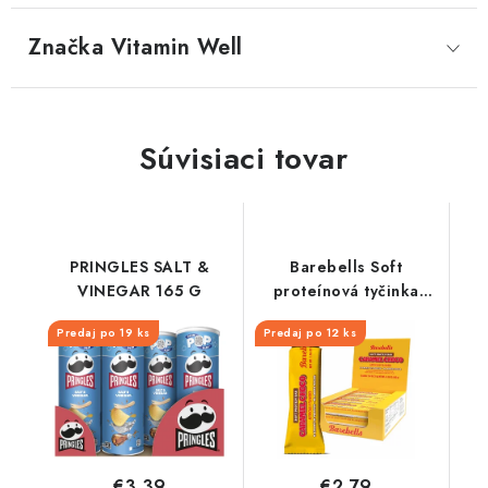
Značka
 Vitamin Well
Súvisiaci tovar
PRINGLES SALT &
Barebells Soft
VINEGAR 165 G
proteínová tyčinka
Caramel Choco 55 g
Predaj po 19 ks
Predaj po 12 ks
€3,39
€2,79