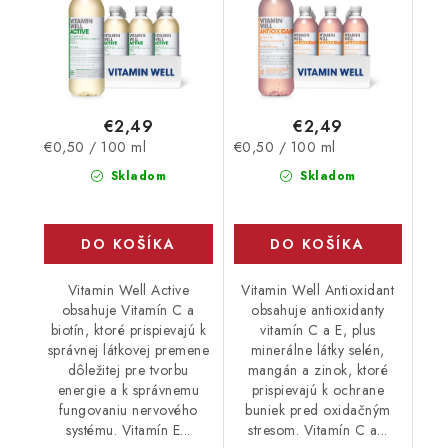
€2,49
€2,49
Jednotková
Jednotková
€0,50 / 100 ml
€0,50 / 100 ml
cena:
cena:
Skladom
Skladom
DO KOŠÍKA
DO KOŠÍKA
Vitamin Well Active
Vitamin Well Antioxidant
obsahuje Vitamín C a
obsahuje antioxidanty
biotín, ktoré prispievajú k
vitamín C a E, plus
správnej látkovej premene
minerálne látky selén,
dôležitej pre tvorbu
mangán a zinok, ktoré
energie a k správnemu
prispievajú k ochrane
fungovaniu nervového
buniek pred oxidačným
systému. Vitamín E...
stresom. Vitamín C a...