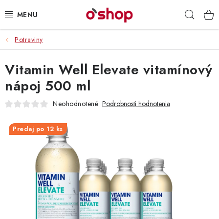
Prejsť
Hľad
na
obsah
Potraviny
OSOBNÁ STAROSTLIVOSŤ
Vitamin Well Elevate vitamínový
POTRAVINY
nápoj 500 ml
HRAČKY 🧸
Neohodnotené
Podrobnosti hodnotenia
DROGÉRIA
Predaj po 12 ks
ZACHRÁŇTE PRODUKTY
ZNAČKY
Doprava a platby
Obchodné podmienky
Podmienky ochrany osobných údajov
Servis a reklamácia