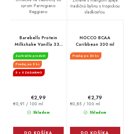
syrom Parmigiano
tradičnú bylinu s tropickou
Reggiano
sladkosťou.
Barebells Protein
NOCCO BCAA
Milkshake Vanilla 330
Caribbean 330 ml
ml - EXPIRÁCIA
Zachráňte produkt
Predaj po 24 ks
30.9.2026
Predaj po 8 ks
8 + 8
€2,99
€2,79
Jednotková
Jednotková
€0,91 / 100 ml
€0,85 / 100 ml
cena:
cena:
Skladom
Skladom
DO KOŠÍKA
DO KOŠÍKA