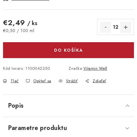
€2,49
/ ks
Jednotková cena:
€0,50 / 100 ml
DO KOŠÍKA
Kód tovaru:
1100042250
Značka:
Vitamin Well
Tlač
Opýtať sa
Strážiť
Zdieľať
Popis
Parametre produktu