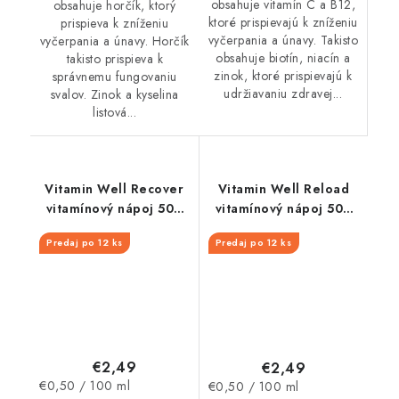
obsahuje vitamín C a B12,
obsahuje horčík, ktorý
ktoré prispievajú k zníženiu
prispieva k zníženiu
vyčerpania a únavy. Takisto
vyčerpania a únavy. Horčík
obsahuje biotín, niacín a
takisto prispieva k
zinok, ktoré prispievajú k
správnemu fungovaniu
udržiavaniu zdravej...
svalov. Zinok a kyselina
listová...
Vitamin Well Recover
Vitamin Well Reload
vitamínový nápoj 500
vitamínový nápoj 500
ml
ml
Predaj po 12 ks
Predaj po 12 ks
€2,49
€2,49
Jednotková
Jednotková
€0,50 / 100 ml
€0,50 / 100 ml