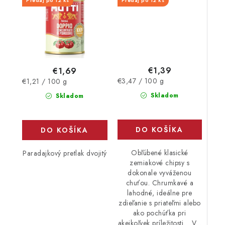
Predaj po 12 ks
Predaj po 12 ks
€1,39
€1,69
Jednotková
Jednotková
€3,47 / 100 g
€1,21 / 100 g
cena:
cena:
Skladom
Skladom
DO KOŠÍKA
DO KOŠÍKA
Obľúbené klasické
Paradajkový pretlak dvojitý
zemiakové chipsy s
dokonale vyváženou
chuťou. Chrumkavé a
lahodné, ideálne pre
zdieľanie s priateľmi alebo
ako pochúťka pri
akejkoľvek príležitosti. V...