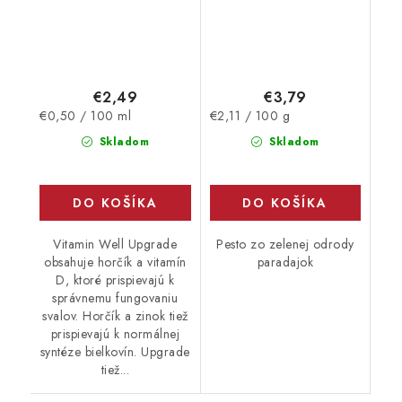
€2,49
€3,79
Jednotková
Jednotková
€0,50 / 100 ml
€2,11 / 100 g
cena:
cena:
Skladom
Skladom
DO KOŠÍKA
DO KOŠÍKA
Vitamin Well Upgrade
Pesto zo zelenej odrody
obsahuje horčík a vitamín
paradajok
D, ktoré prispievajú k
správnemu fungovaniu
svalov. Horčík a zinok tiež
prispievajú k normálnej
syntéze bielkovín. Upgrade
tiež...