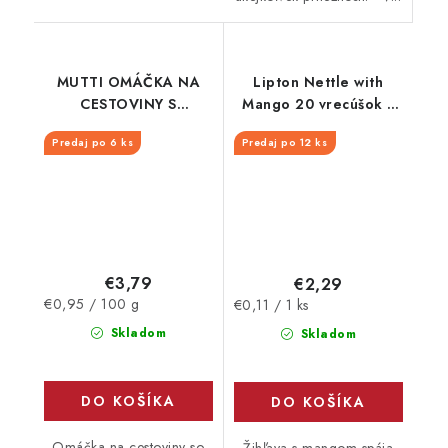
MUTTI OMÁČKA NA
Lipton Nettle with
CESTOVINY S
Mango 20 vrecúšok x
PARMIGIANO
1,3g
Predaj po 6 ks
Predaj po 12 ks
REGGIANO SKLO
400G
€3,79
€2,29
Jednotková
Jednotková
€0,95 / 100 g
€0,11 / 1 ks
cena:
cena:
Skladom
Skladom
DO KOŠÍKA
DO KOŠÍKA
Omáčka na cestoviny so
Žihľava s mangom spája