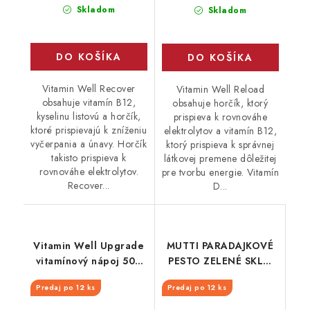
cena:
cena:
Skladom
Skladom
DO KOŠÍKA
DO KOŠÍKA
Vitamin Well Recover
Vitamin Well Reload
obsahuje vitamín B12,
obsahuje horčík, ktorý
kyselinu listovú a horčík,
prispieva k rovnováhe
ktoré prispievajú k zníženiu
elektrolytov a vitamín B12,
vyčerpania a únavy. Horčík
ktorý prispieva k správnej
takisto prispieva k
látkovej premene dôležitej
rovnováhe elektrolytov.
pre tvorbu energie. Vitamín
Recover...
D...
Vitamin Well Upgrade
MUTTI PARADAJKOVÉ
vitamínový nápoj 500
PESTO ZELENÉ SKLO
ml
180G
Predaj po 12 ks
Predaj po 12 ks