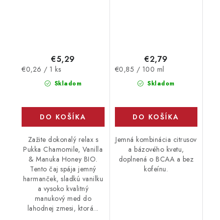
€5,29
€2,79
Jednotková
Jednotková
€0,26 / 1 ks
€0,85 / 100 ml
cena:
cena:
Skladom
Skladom
DO KOŠÍKA
DO KOŠÍKA
Zažite dokonalý relax s
Jemná kombinácia citrusov
Pukka Chamomile, Vanilla
a bázového kvetu,
& Manuka Honey BIO.
doplnená o BCAA a bez
Tento čaj spája jemný
kofeínu.
harmanček, sladkú vanilku
a vysoko kvalitný
manukový med do
lahodnej zmesi, ktorá...