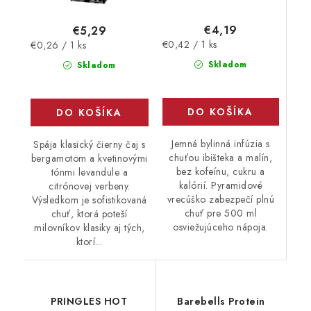
€4,19
€5,29
Jednotková
Jednotková
€0,42 / 1 ks
€0,26 / 1 ks
cena:
cena:
Skladom
Skladom
DO KOŠÍKA
DO KOŠÍKA
Jemná bylinná infúzia s
Spája klasický čierny čaj s
chuťou ibišteka a malín,
bergamotom a kvetinovými
bez kofeínu, cukru a
tónmi levandule a
kalórií. Pyramidové
citrónovej verbeny.
vrecúško zabezpečí plnú
Výsledkom je sofistikovaná
chuť pre 500 ml
chuť, ktorá poteší
osviežujúceho nápoja.
milovníkov klasiky aj tých,
ktorí...
PRINGLES HOT
Barebells Protein