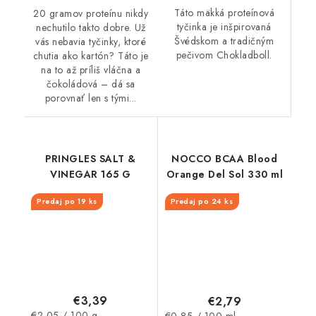
Táto mäkká proteínová
20 gramov proteínu nikdy
tyčinka je inšpirovaná
nechutilo takto dobre. Už
Švédskom a tradičným
vás nebavia tyčinky, ktoré
pečivom Chokladboll.
chutia ako kartón? Táto je
na to až príliš vláčna a
čokoládová – dá sa
porovnať len s tými...
PRINGLES SALT &
NOCCO BCAA Blood
VINEGAR 165 G
Orange Del Sol 330 ml
Predaj po 19 ks
Predaj po 24 ks
€3,39
€2,79
Jednotková
Jednotková
€2,05 / 100 g
€0,85 / 100 ml