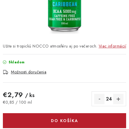
Vrátanie tovaru
Kontakty
Užite si tropickú NOCCO atmosféru aj po večeroch.
Viac informácií
Skladom
Možnosti doručenia
€2,79
/ ks
Jednotková cena:
€0,85 / 100 ml
DO KOŠÍKA