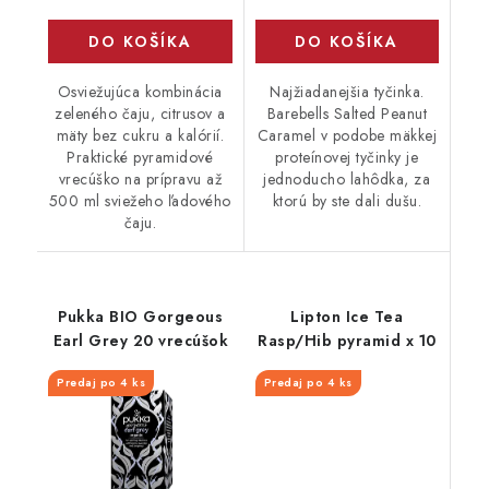
DO KOŠÍKA
DO KOŠÍKA
Osviežujúca kombinácia
Najžiadanejšia tyčinka.
zeleného čaju, citrusov a
Barebells Salted Peanut
mäty bez cukru a kalórií.
Caramel v podobe mäkkej
Praktické pyramidové
proteínovej tyčinky je
vrecúško na prípravu až
jednoducho lahôdka, za
500 ml sviežeho ľadového
ktorú by ste dali dušu.
čaju.
Pukka BIO Gorgeous
Lipton Ice Tea
Earl Grey 20 vrecúšok
Rasp/Hib pyramid x 10
Predaj po 4 ks
Predaj po 4 ks