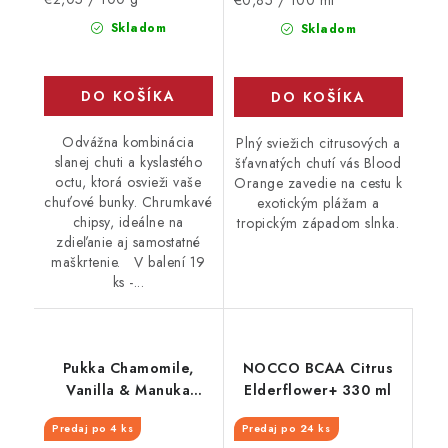
cena:
cena:
Skladom
Skladom
DO KOŠÍKA
DO KOŠÍKA
Odvážna kombinácia
Plný sviežich citrusových a
slanej chuti a kyslastého
šťavnatých chutí vás Blood
octu, ktorá osvieži vaše
Orange zavedie na cestu k
chuťové bunky. Chrumkavé
exotickým plážam a
chipsy, ideálne na
tropickým západom slnka.
zdieľanie aj samostatné
maškrtenie. V balení 19
ks -...
Pukka Chamomile,
NOCCO BCAA Citrus
Vanilla & Manuka
Elderflower+ 330 ml
honey BIO 20 vrecúšok
Predaj po 4 ks
Predaj po 24 ks