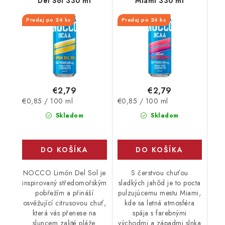
Del Sol 330 ml
Miami 330 ml
Predaj po 24 ks
Predaj po 24 ks
€2,79
€2,79
Jednotková
Jednotková
€0,85 / 100 ml
€0,85 / 100 ml
cena:
cena:
Skladom
Skladom
DO KOŠÍKA
DO KOŠÍKA
NOCCO Limón Del Sol je
S čerstvou chuťou
inspirovaný středomořským
sladkých jahôd je to pocta
pobřežím a přináší
pulzujúcemu mestu Miami,
osvěžující citrusovou chuť,
kde sa letná atmosféra
která vás přenese na
spája s farebnými
sluncem zalité pláže.
východmi a západmi slnka