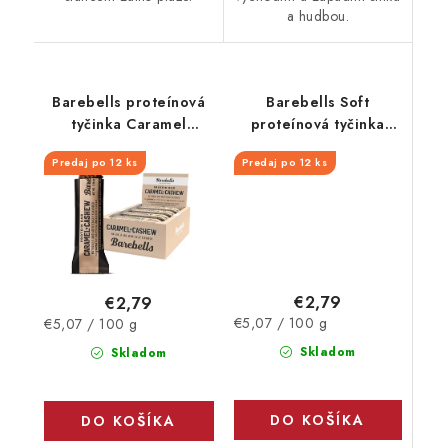
a hudbou.
Barebells proteínová
Barebells Soft
tyčinka Caramel
proteínová tyčinka
Cashew 55 g
Chocolate Ball 55 g
Predaj po 12 ks
Predaj po 12 ks
€2,79
€2,79
Jednotková
Jednotková
€5,07 / 100 g
€5,07 / 100 g
cena:
cena:
Skladom
Skladom
DO KOŠÍKA
DO KOŠÍKA