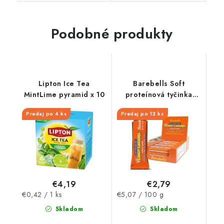
Podobné produkty
Lipton Ice Tea
Barebells Soft
MintLime pyramid x 10
proteínová tyčinka
Peanut Caramel 55 g
Predaj po 4 ks
Predaj po 12 ks
€4,19
€2,79
Jednotková
Jednotková
€0,42 / 1 ks
€5,07 / 100 g
cena:
cena:
Skladom
Skladom