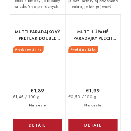
chilli a limetky. Je ideálny
je bez laktózy aj pridaného
na zdieľanie pri rôznych...
cukru, je len príjemný...
MUTTI PARADAJKOVÝ
MUTTI LÚPANÉ
PRETLAK DOUBLE
PARADAJKY PLECH
130G TUBA
400G
Predaj po 24 ks
Predaj po 12 ks
€1,89
€1,99
Jednotková
Jednotková
€1,45 / 100 g
€0,50 / 100 g
cena:
cena:
Na ceste
Na ceste
DETAIL
DETAIL