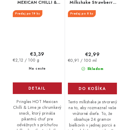
MEXICAN CHILLI &
Milkshake Strawberry
LIME 160 G
330 ml
Predaj po 19 ks
Predaj po 8 ks
€3,39
€2,99
Jednotková
Jednotková
€2,12 / 100 g
€0,91 / 100 ml
cena:
cena:
Na ceste
Skladom
DETAIL
DO KOŠÍKA
Pringles HOT Mexican
Tento milkshake je stvorený
Chilli & Lime je chrumkavý
na to, aby rozmaznal vaše
snack, ktorý prináša
vnútorné dieťa. To, že
pikantnú chuť pre
obsahuje 24 gramov
odvážnych s príchuťou
bielkovín v jednej porcii a