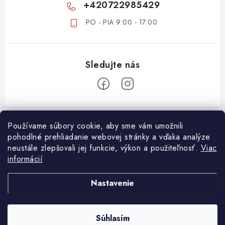
+420722985429
PO - PIA 9:00 - 17:00
Z
á
Používame súbory cookie, aby sme vám umožnili
ZÁKAZNICKÝ SERVIS
pohodlné prehliadanie webovej stránky a vďaka analýze
p
neustále zlepšovali jej funkcie, výkon a použiteľnosť.
Viac
ä
DOPRAVA A PLATBA
informácií
DÔLEŽITÉ DOKUMENTY
t
VRÁTANIE TOVARU
i
OBCHODNÉ PODMIENKY
Nastavenie
e
REKLAMÁCIA TOVARU
PODMIENKY OCHRANY OSOBNÝCH ÚDAJOV
B2B SPOLUPRÁCA
Súhlasím
Copyright 2026
Oshop.sk
. Všetky práva vyhradené.