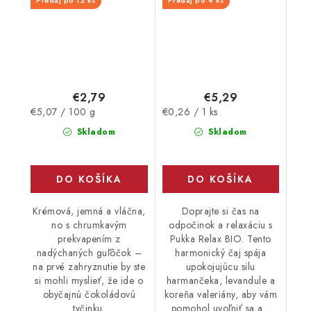
Predaj po 12 ks
Predaj po 4 ks
€2,79
€5,29
Jednotková
Jednotková
€5,07 / 100 g
€0,26 / 1 ks
cena:
cena:
Skladom
Skladom
DO KOŠÍKA
DO KOŠÍKA
Krémová, jemná a vláčna,
Doprajte si čas na
no s chrumkavým
odpočinok a relaxáciu s
prekvapením z
Pukka Relax BIO. Tento
nadýchaných guľôčok –
harmonický čaj spája
na prvé zahryznutie by ste
upokojujúcu silu
si mohli myslieť, že ide o
harmančeka, levandule a
obyčajnú čokoládovú
koreňa valeriány, aby vám
tyčinku.
pomohol uvoľniť sa a...