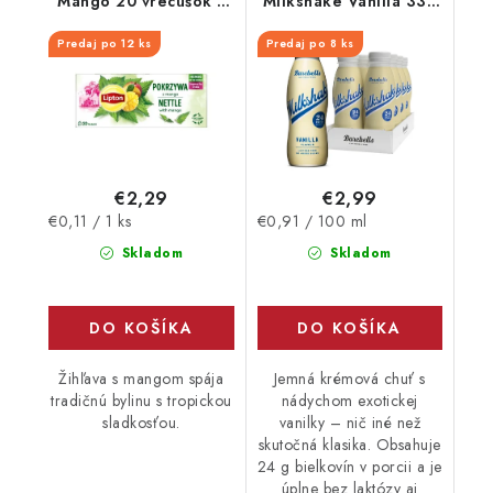
Mango 20 vrecúšok x
Milkshake Vanilla 330
1,3g
ml
Predaj po 12 ks
Predaj po 8 ks
€2,29
€2,99
Jednotková
Jednotková
€0,11 / 1 ks
€0,91 / 100 ml
cena:
cena:
Skladom
Skladom
DO KOŠÍKA
DO KOŠÍKA
Žihľava s mangom spája
Jemná krémová chuť s
tradičnú bylinu s tropickou
nádychom exotickej
sladkosťou.
vanilky – nič iné než
skutočná klasika. Obsahuje
24 g bielkovín v porcii a je
úplne bez laktózy aj