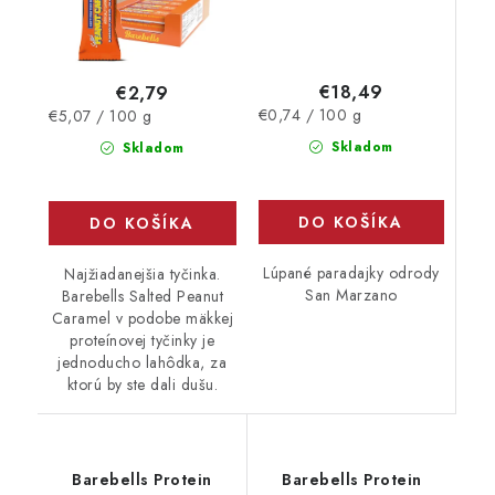
€18,49
€2,79
Jednotková
Jednotková
€0,74 / 100 g
€5,07 / 100 g
cena:
cena:
Skladom
Skladom
DO KOŠÍKA
DO KOŠÍKA
Lúpané paradajky odrody
Najžiadanejšia tyčinka.
San Marzano
Barebells Salted Peanut
Caramel v podobe mäkkej
proteínovej tyčinky je
jednoducho lahôdka, za
ktorú by ste dali dušu.
Barebells Protein
Barebells Protein