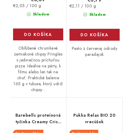
Jednotková
Jednotková
€2,05 / 100 g
€2,11 / 100 g
cena:
cena:
Skladom
Skladom
DO KOŠÍKA
DO KOŠÍKA
Obľúbené chrumkavé
Pesto z červenej odrody
zemiakové chipsy Pringles
paradajok
s jedinečnou príchuťou
pizze. Ideálne na párty, k
filmu alebo len tak na
chuť. Praktické balenie
165 g v tubuse, ktorý udrží
chipsy...
Barebells proteínová
Pukka Relax BIO 20
tyčinka Creamy Crisp
vrecúšok
55 g