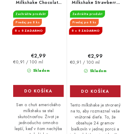
Milkshake Chocolate
Milkshake Strawberry
330 ml - EXPIRÁCIA
330 ml - EXPIRÁCIA
Zachráňte produkt
Zachráňte produkt
17.10.2026
30.9.2026
Predaj po 8 ks
Predaj po 8 ks
8 + 8
8 + 8
€2,99
€2,99
Jednotková
Jednotková
€0,91 / 100 ml
€0,91 / 100 ml
cena:
cena:
Skladom
Skladom
DO KOŠÍKA
DO KOŠÍKA
Sen o chuti amerického
Tento milkshake je stvorený
milkshaku sa stal
na to, aby rozmaznal vaše
skutočnosťou. Život je
vnútorné dieťa. To, že
jednoducho omnoho
obsahuje 24 gramov
lepší, keď v ňom nechýba
bielkovín v jednej porcii a