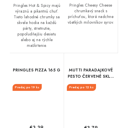
Pringles Cheesy Cheese
Pringles Hot & Spicy majú
chrumkavý snack s
výraznú a pikantnú chuť.
príchuťou, ktorá nadchne
Tieto lahodné chrumky sa
všetkých milovníkov syrov.
skvele hodia na každú
párty, stretnutie,
popoludňajšiu desiatu
alebo aj na rýchle
maškrtenie.
PRINGLES PIZZA 165 G
MUTTI PARADAJKOVÉ
PESTO ČERVENÉ SKLO
180G
Predaj po 19 ks
Predaj po 12 ks
€3,39
€3,79