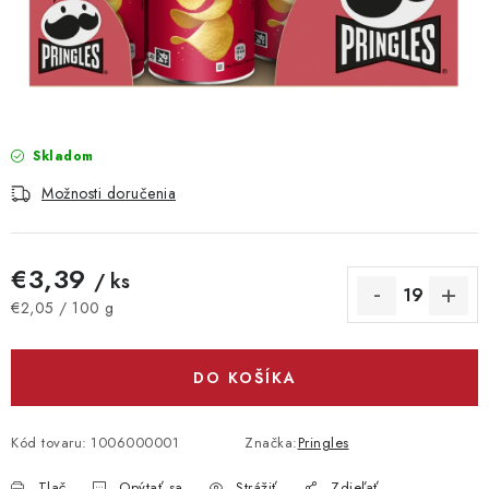
Vrátanie tovaru
Kontakty
Skladom
Možnosti doručenia
€3,39
/ ks
Jednotková cena:
€2,05 / 100 g
DO KOŠÍKA
Kód tovaru:
1006000001
Značka:
Pringles
Tlač
Opýtať sa
Strážiť
Zdieľať