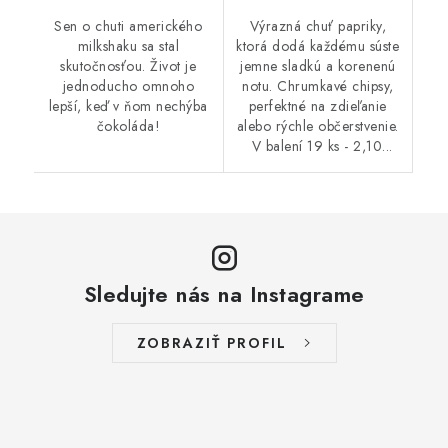
Sen o chuti amerického
Výrazná chuť papriky,
milkshaku sa stal
ktorá dodá každému súste
skutočnosťou. Život je
jemne sladkú a korenenú
jednoducho omnoho
notu. Chrumkavé chipsy,
lepší, keď v ňom nechýba
perfektné na zdieľanie
čokoláda!
alebo rýchle občerstvenie.
V balení 19 ks - 2,10...
Sledujte nás na Instagrame
ZOBRAZIŤ PROFIL