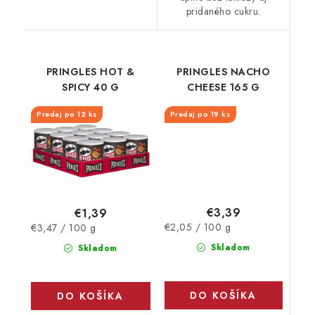
pridaného cukru.
PRINGLES HOT &
PRINGLES NACHO
SPICY 40 G
CHEESE 165 G
Predaj po 12 ks
Predaj po 19 ks
€3,39
€1,39
Jednotková
Jednotková
€2,05 / 100 g
€3,47 / 100 g
cena:
cena:
Skladom
Skladom
DO KOŠÍKA
DO KOŠÍKA