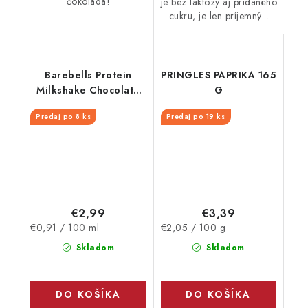
čokoláda!
je bez laktózy aj pridaného
cukru, je len príjemný...
Barebells Protein
PRINGLES PAPRIKA 165
Milkshake Chocolate
G
330 ml
Predaj po 8 ks
Predaj po 19 ks
€2,99
€3,39
Jednotková
Jednotková
€0,91 / 100 ml
€2,05 / 100 g
cena:
cena:
Skladom
Skladom
DO KOŠÍKA
DO KOŠÍKA