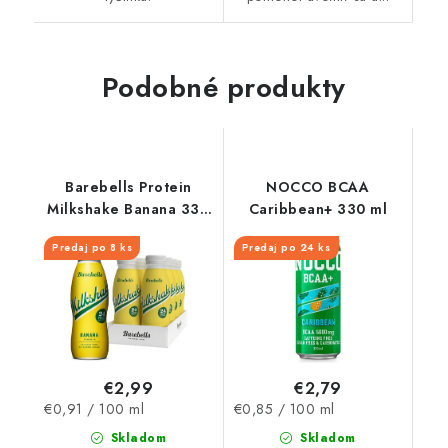
Podobné produkty
Barebells Protein
NOCCO BCAA
Milkshake Banana 330
Caribbean+ 330 ml
ml
Predaj po 8 ks
Predaj po 24 ks
€2,99
€2,79
Jednotková
Jednotková
€0,91 / 100 ml
€0,85 / 100 ml
cena:
cena:
Skladom
Skladom