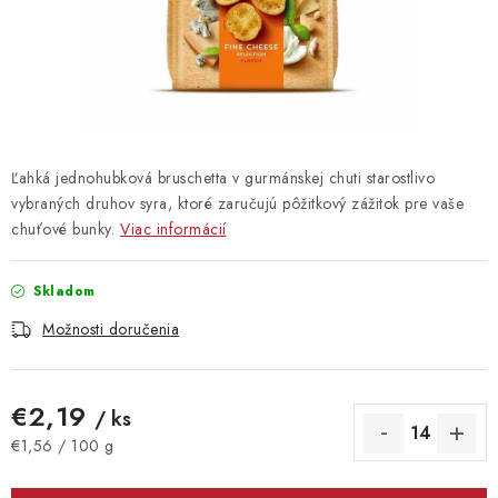
Vrátanie tovaru
Kontakty
Ľahká jednohubková bruschetta v gurmánskej chuti starostlivo
vybraných druhov syra, ktoré zaručujú pôžitkový zážitok pre vaše
chuťové bunky.
Viac informácií
Skladom
Možnosti doručenia
€2,19
/ ks
Jednotková cena:
€1,56 / 100 g