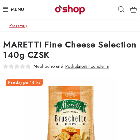
Prejsť
Hľad
na
obsah
Potraviny
OSOBNÁ STAROSTLIVOSŤ
MARETTI Fine Cheese Selection
POTRAVINY
140g CZSK
HRAČKY 🧸
Neohodnotené
Podrobnosti hodnotenia
DROGÉRIA
Predaj po 14 ks
ZACHRÁŇTE PRODUKTY
ZNAČKY
Doprava a platby
Obchodné podmienky
Podmienky ochrany osobných údajov
Servis a reklamácia