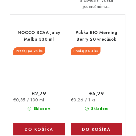
a osviežia. Vďaka
jedinečnému...
NOCCO BCAA Juicy
Pukka BIO Morning
Melba 330 ml
Berry 20 vrecúšok
Predaj po 24 ks
Predaj po 4 ks
€2,79
€5,29
Jednotková
Jednotková
€0,85 / 100 ml
€0,26 / 1 ks
cena:
cena:
Skladom
Skladom
DO KOŠÍKA
DO KOŠÍKA