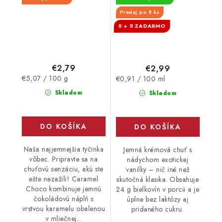
30.9.2026
Predaj po 8 ks
8 + 8
€2,79
€2,99
Jednotková
Jednotková
€5,07 / 100 g
€0,91 / 100 ml
cena:
cena:
Skladom
Skladom
DO KOŠÍKA
DO KOŠÍKA
Naša najjemnejšia tyčinka
Jemná krémová chuť s
vôbec. Pripravte sa na
nádychom exotickej
chuťovú senzáciu, akú ste
vanilky – nič iné než
ešte nezažili! Caramel
skutočná klasika. Obsahuje
Choco kombinuje jemnú
24 g bielkovín v porcii a je
čokoládovú náplň s
úplne bez laktózy aj
vrstvou karamelu obalenou
pridaného cukru.
v mliečnej...