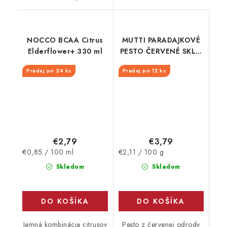
NOCCO BCAA Citrus
MUTTI PARADAJKOVÉ
Elderflower+ 330 ml
PESTO ČERVENÉ SKLO
180G
Predaj po 24 ks
Predaj po 12 ks
€2,79
€3,79
Jednotková
Jednotková
€0,85 / 100 ml
€2,11 / 100 g
cena:
cena:
Skladom
Skladom
DO KOŠÍKA
DO KOŠÍKA
Jemná kombinácia citrusov
Pesto z červenej odrody