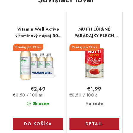
Vitamin Well Active
MUTTI LÚPANÉ
vitamínový nápoj 500
PARADAJKY PLECH
ml
400G
Predaj po 12 ks
Predaj po 12 ks
€2,49
€1,99
Jednotková
Jednotková
€0,50 / 100 ml
€0,50 / 100 g
cena:
cena:
Skladom
Na ceste
DO KOŠÍKA
DETAIL