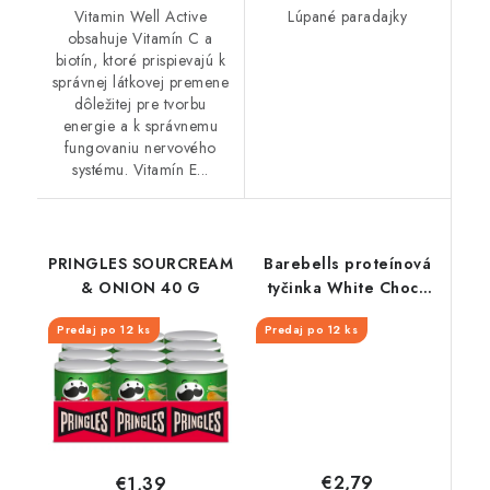
Vitamin Well Active
Lúpané paradajky
obsahuje Vitamín C a
biotín, ktoré prispievajú k
správnej látkovej premene
dôležitej pre tvorbu
energie a k správnemu
fungovaniu nervového
systému. Vitamín E...
PRINGLES SOURCREAM
Barebells proteínová
& ONION 40 G
tyčinka White Choco
Almond 55 g
Predaj po 12 ks
Predaj po 12 ks
€2,79
€1,39