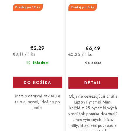
Predaj po 12 ks
Predaj po 6 ks
€2,29
€6,49
Jednotková
Jednotková
€0,11 / 1 ks
€0,26 / 1 ks
cena:
cena:
Skladom
Na ceste
DO KOŠÍKA
DETAIL
Mäta s citrusmi osviežuje
Objavte osviežujúcu chuť s
telo aj myseľ, ideálna po
Lipton Pyramid Mint!
jedle.
Každé z 25 pyramídových
vrecúšok ponúka dokonalú
zmes vybraných lístkov
mäty, ktoré vás povzbudia