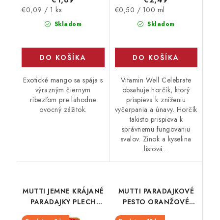
Jednotková
Jednotková
€0,09 / 1 ks
€0,50 / 100 ml
cena:
cena:
Skladom
Skladom
DO KOŠÍKA
DO KOŠÍKA
Exotické mango sa spája s
Vitamin Well Celebrate
výrazným čiernym
obsahuje horčík, ktorý
ríbezľom pre lahodne
prispieva k zníženiu
ovocný zážitok.
vyčerpania a únavy. Horčík
takisto prispieva k
správnemu fungovaniu
svalov. Zinok a kyselina
listová...
MUTTI JEMNE KRÁJANÉ
MUTTI PARADAJKOVÉ
PARADAJKY PLECH
PESTO ORANŽOVÉ
4050G
SKLO 180G