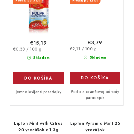
Predaj po 3 ks
Predaj po 12 ks
€3,79
€15,19
Jednotková
Jednotková
€2,11 / 100 g
€0,38 / 100 g
cena:
cena:
Skladom
Skladom
DO KOŠÍKA
DO KOŠÍKA
Pesto z oranžovej odrody
Jemne krájané paradajky
paradajok
Lipton Mint with Citrus
Lipton Pyramid Mint 25
20 vrecúšok x 1,3g
vrecúšok