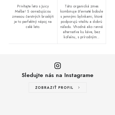
Privítajte leto s Juicy
Táto organická zmes
Melba! S osviežujúcou
kombinuje šťavnaté bobule
zmesou čerstvých broskýň
s jemnými bylinkami, ktoré
je to perfektný nápoj na
podporujú vitalitu a dobrú
celé leto.
náladu. Vhodná ako ranná
alternatíva ku káve, bez
kofeínu, s prírodným...
Sledujte nás na Instagrame
ZOBRAZIŤ PROFIL