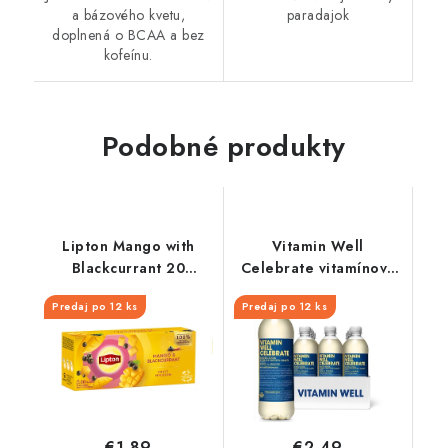
a bázového kvetu,
paradajok
doplnená o BCAA a bez
kofeínu.
Podobné produkty
Lipton Mango with
Vitamin Well
Blackcurrant 20
Celebrate vitamínový
vrecúšok x 1,7g
nápoj 500 ml
Predaj po 12 ks
Predaj po 12 ks
€1,89
€2,49