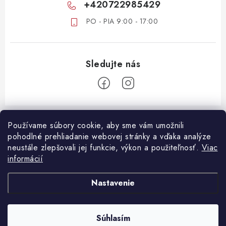
+420722985429
PO - PIA 9:00 - 17:00
Z
á
Používame súbory cookie, aby sme vám umožnili
ZÁKAZNICKÝ SERVIS
pohodlné prehliadanie webovej stránky a vďaka analýze
p
neustále zlepšovali jej funkcie, výkon a použiteľnosť.
Viac
ä
DOPRAVA A PLATBA
informácií
DÔLEŽITÉ DOKUMENTY
t
VRÁTANIE TOVARU
i
OBCHODNÉ PODMIENKY
Nastavenie
e
REKLAMÁCIA TOVARU
PODMIENKY OCHRANY OSOBNÝCH ÚDAJOV
B2B SPOLUPRÁCA
Súhlasím
Copyright 2026
Oshop.sk
. Všetky práva vyhradené.