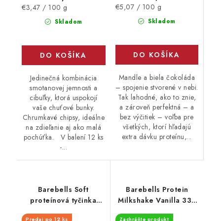
Jednotková
Jednotková
€5,07 / 100 g
€3,47 / 100 g
cena:
cena:
Skladom
Skladom
DO KOŠÍKA
DO KOŠÍKA
Mandle a biela čokoláda
Jedinečná kombinácia
– spojenie stvorené v nebi.
smotanovej jemnosti a
Tak lahodné, ako to znie,
cibuľky, ktorá uspokojí
a zároveň perfektná – a
vaše chuťové bunky.
bez výčitiek – voľba pre
Chrumkavé chipsy, ideálne
všetkých, ktorí hľadajú
na zdieľanie aj ako malá
extra dávku proteínu,...
pochúťka. V balení 12 ks
-...
Barebells Soft
Barebells Protein
proteínová tyčinka
Milkshake Vanilla 330
Caramel Choco 55 g
ml - EXPIRÁCIA
Predaj po 12 ks
Zachráňte produkt