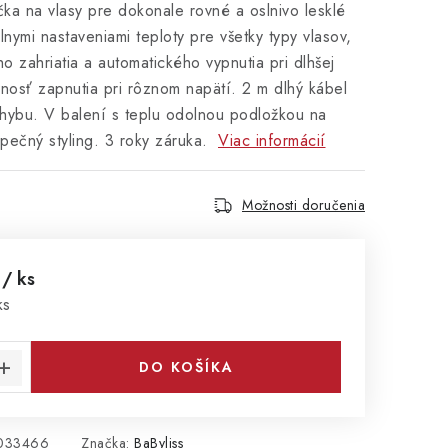
čka na vlasy pre dokonale rovné a oslnivo lesklé
álnymi nastaveniami teploty pre všetky typy vlasov,
ho zahriatia a automatického vypnutia pri dlhšej
nosť zapnutia pri rôznom napätí. 2 m dlhý kábel
hybu. V balení s teplu odolnou podložkou na
pečný styling. 3 roky záruka.
Viac informácií
Možnosti doručenia
0
/ ks
cena:
ks
DO KOŠÍKA
033466
Značka:
BaByliss