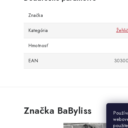
Značka
Kategória
Žehli
Hmotnosť
EAN
3030
Značka BaByliss
Použív
webovej
použit