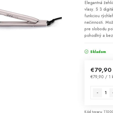
Elegantná žehli
vlasy. S 3 digit
funkciou rýchle
nečinnosti. Mož
pre slobodu po
pohodlný a bez
Skladom
€79,9
Jednotková 
€79,90 / 1 
Kód tovaru:
1100