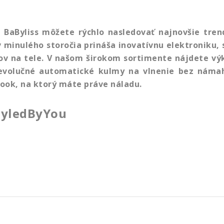
BaByliss môžete rýchlo nasledovať najnovšie tren
v minulého storočia prináša inovatívnu elektroniku,
pkov na tele. V našom širokom sortimente nájdete v
 revolučné automatické kulmy na vlnenie bez námah
look, na ktorý máte práve náladu.
tyledByYou