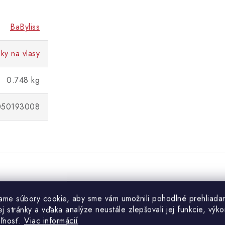
BaByliss
čky na vlasy
0.748 kg
050193008
ame súbory cookie, aby sme vám umožnili pohodlné prehliada
 stránky a vďaka analýze neustále zlepšovali jej funkcie, výko
eľnosť.
Viac informácií