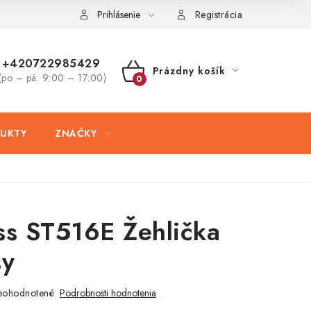
ovaru
Kontakty
Prihlásenie
Registrácia
+420722985429
Prázdny košík
(po – pá: 9:00 – 17:00)
NÁKUPNÝ
KOŠÍK
UKTY
ZNAČKY
ss ST516E Žehlička
sy
eohodnotené
Podrobnosti hodnotenia