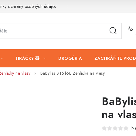
nky ochrany osobných údajov
Servis a reklamácia
Vrátanie t
HRAČKY 🧸
DROGÉRIA
ZACHRÁŇTE PROD
Žehličky na vlasy
BaByliss ST516E Žehlička na vlasy
BaByli
na vla
N