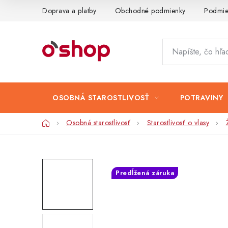
Prejsť
Doprava a platby
Obchodné podmienky
Podmie
na
obsah
OSOBNÁ STAROSTLIVOSŤ
POTRAVINY
Domov
Osobná starostlivosť
Starostlivosť o vlasy
Predĺžená záruka