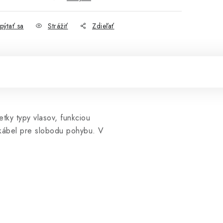
pýtať sa
Strážiť
Zdieľať
etky typy vlasov, funkciou
ý kábel pre slobodu pohybu. V