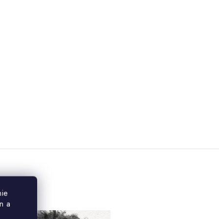
nie
n a