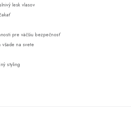
lnivý lesk vlasov
 čakať
innosti pre väčšiu bezpečnosť
a všade na svete
ý styling