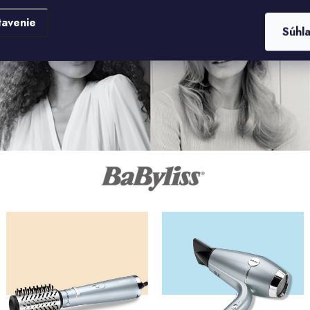
tavenie
Súhl