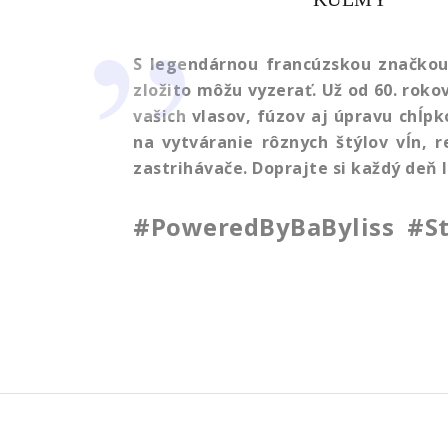
S legendárnou francúzskou značkou 
zložito môžu vyzerať. Už od 60. roko
vašich vlasov, fúzov aj úpravu chĺ
na vytváranie rôznych štýlov vĺn,
zastrihávače. Doprajte si každý deň 
#PoweredByBaByliss #S