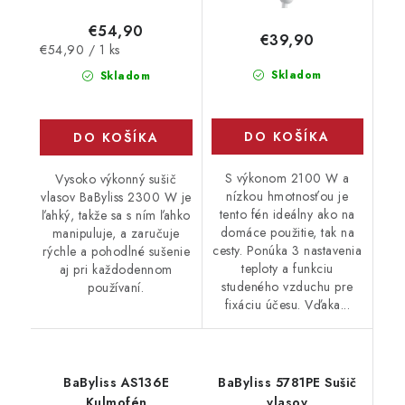
€54,90
€39,90
Jednotková
€54,90 / 1 ks
cena:
Skladom
Skladom
DO KOŠÍKA
DO KOŠÍKA
S výkonom 2100 W a
Vysoko výkonný sušič
nízkou hmotnosťou je
vlasov BaByliss 2300 W je
tento fén ideálny ako na
ľahký, takže sa s ním ľahko
domáce použitie, tak na
manipuluje, a zaručuje
cesty. Ponúka 3 nastavenia
rýchle a pohodlné sušenie
teploty a funkciu
aj pri každodennom
studeného vzduchu pre
používaní.
fixáciu účesu. Vďaka...
BaByliss AS136E
BaByliss 5781PE Sušič
Kulmofén
vlasov