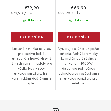
€79,90
€69,90
Jednotková
Jednotková
€79,90 / 1 ks
€69,90 / 1 ks
cena:
cena:
Skladom
Skladom
DO KOŠÍKA
DO KOŠÍKA
Luxusná žehlička na vlasy
Vytvarujte si účes už počas
pre oslnivo lesklé,
sušenia. Veľký keramický
uhladené a hebké vlasy. S
kulmofén od BaByliss s
3 nastaveniami teploty pre
príkonom 1000W
všetky typy vlasov,
disponuje jedinečnou
funkciou ionizácie, titán-
technológiou rozčesávania
keramickými doštičkami a
a funkciou ionizácie pre
teplu...
redukciu...