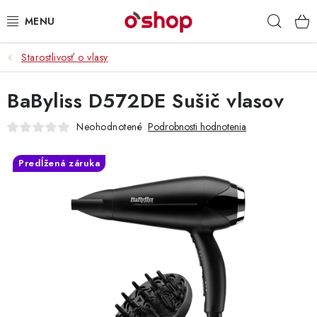
Prejsť
Hľad
na
obsah
Starostlivosť o vlasy
OSOBNÁ STAROSTLIVOSŤ
BaByliss D572DE Sušič vlasov
POTRAVINY
Neohodnotené
Podrobnosti hodnotenia
HRAČKY 🧸
Predĺžená záruka
DROGÉRIA
ZACHRÁŇTE PRODUKTY
ZNAČKY
Doprava a platby
Obchodné podmienky
Podmienky ochrany osobných údajov
Servis a reklamácia