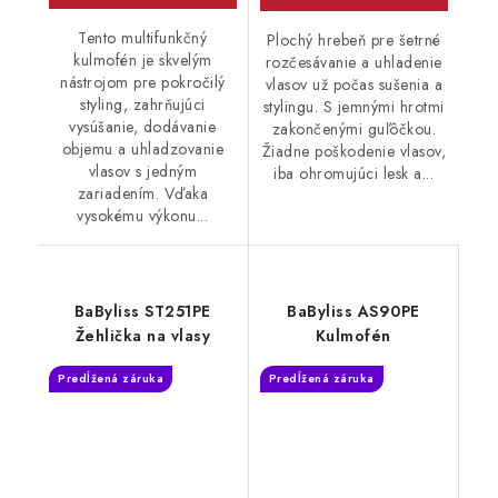
Tento multifunkčný
Plochý hrebeň pre šetrné
kulmofén je skvelým
rozčesávanie a uhladenie
nástrojom pre pokročilý
vlasov už počas sušenia a
styling, zahrňujúci
stylingu. S jemnými hrotmi
vysúšanie, dodávanie
zakončenými guľôčkou.
objemu a uhladzovanie
Žiadne poškodenie vlasov,
vlasov s jedným
iba ohromujúci lesk a...
zariadením. Vďaka
vysokému výkonu...
BaByliss ST251PE
BaByliss AS90PE
Žehlička na vlasy
Kulmofén
Predĺžená záruka
Predĺžená záruka