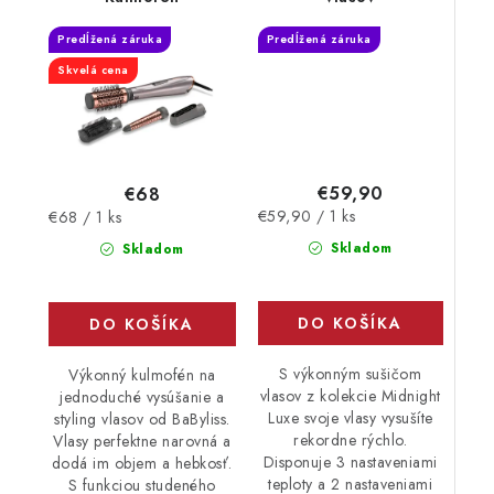
Predĺžená záruka
Predĺžená záruka
Skvelá cena
€59,90
€68
Jednotková
Jednotková
€59,90 / 1 ks
€68 / 1 ks
cena:
cena:
Skladom
Skladom
DO KOŠÍKA
DO KOŠÍKA
S výkonným sušičom
Výkonný kulmofén na
vlasov z kolekcie Midnight
jednoduché vysúšanie a
Luxe svoje vlasy vysušíte
styling vlasov od BaByliss.
rekordne rýchlo.
Vlasy perfektne narovná a
Disponuje 3 nastaveniami
dodá im objem a hebkosť.
teploty a 2 nastaveniami
S funkciou studeného