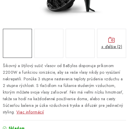
Vrátanie tovaru
Kontakty
+ ďalšie (2)
Šikovný a štýlový sušič vlasov od BaByliss disponuje príkonom
2200W a funkciou ionizácie, aby sa vaše vlasy nikdy po vysúšaní
nekrepatili. Ponúka 3 stupne nastavenia teploty prúdenia vzduchu a
2 stupne rýchlosti. S tlačidlom na fúkanie studeným vzduchom,
ktorým môžete svoje vlasy zafixovať. Fén má veľmi nízku hmotnosť,
takže sa hodí na každodenné používanie doma, alebo na cesty.
Súčasťou balenia je úzka vzduchová tryska a difuzér pre jedinečný
styling.
Viac informácií
Skladom