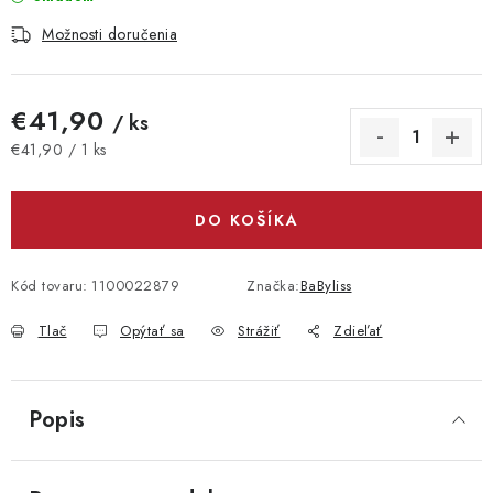
Možnosti doručenia
€41,90
/ ks
Jednotková cena:
€41,90 / 1 ks
DO KOŠÍKA
Kód tovaru:
1100022879
Značka:
BaByliss
Tlač
Opýtať sa
Strážiť
Zdieľať
Popis