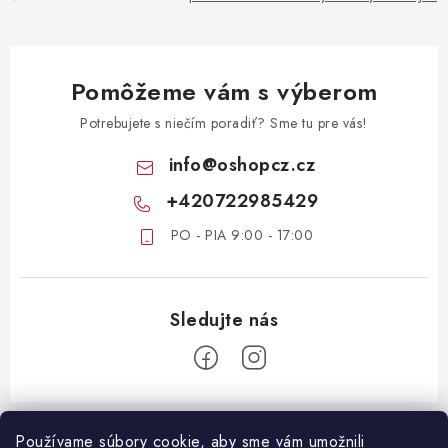
Pomôžeme vám s výberom
Potrebujete s niečím poradiť? Sme tu pre vás!
info
@
oshopcz.cz
+420722985429
PO - PIA 9:00 - 17:00
Z
á
Používame súbory cookie, aby sme vám umožnili