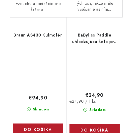
rýchlosti, takže máte
vzduchu a ionizácie pre
vysúšanie as ním...
krásne...
Braun AS430 Kulmofén
BaByliss Paddle
uhladzujúca kefa pre
Air Wand AS6550
€24,90
€94,90
Jednotková
€24,90 / 1 ks
cena:
Skladom
Skladom
DO KOŠÍKA
DO KOŠÍKA