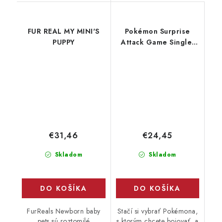
FUR REAL MY MINI'S
Pokémon Surprise
PUPPY
Attack Game Single-
Packy
€31,46
€24,45
Skladom
Skladom
DO KOŠÍKA
DO KOŠÍKA
FurReals Newborn baby
Stačí si vybrať Pokémona,
pets sú roztomilé
s ktorým chcete bojovať, a