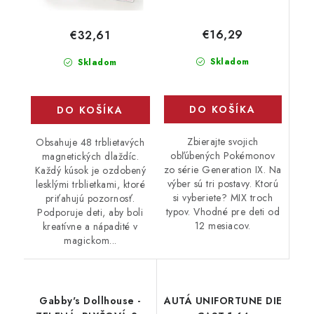
€16,29
€32,61
Skladom
Skladom
DO KOŠÍKA
DO KOŠÍKA
Zbierajte svojich
Obsahuje 48 trblietavých
obľúbených Pokémonov
magnetických dlaždíc.
zo série Generation IX. Na
Každý kúsok je ozdobený
výber sú tri postavy. Ktorú
lesklými trblietkami, ktoré
si vyberiete? MIX troch
priťahujú pozornosť.
typov. Vhodné pre deti od
Podporuje deti, aby boli
12 mesiacov.
kreatívne a nápadité v
magickom...
Gabby's Dollhouse -
AUTÁ UNIFORTUNE DIE