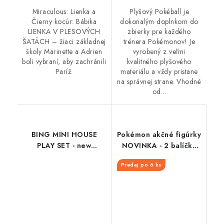
Plyšový Pokéball je
Miraculous: Lienka a
dokonalým doplnkom do
Čierny kocúr: Bábika
zbierky pre každého
LIENKA V PLESOVÝCH
trénera Pokémonov! Je
ŠATÁCH – žiaci základnej
vyrobený z veľmi
školy Marinette a Adrien
kvalitného plyšového
boli vybraní, aby zachránili
materiálu a vždy pristane
Paríž.
na správnej strane. Vhodné
od...
BING MINI HOUSE
Pokémon akčné figúrky
PLAY SET - new
NOVINKA - 2 balíčky
packaging
asistentov
Predaj po 6 ks
(Charmander &
Pikachu, Squirtle &
Pikachu, Bulbusaur &
Pikachu)