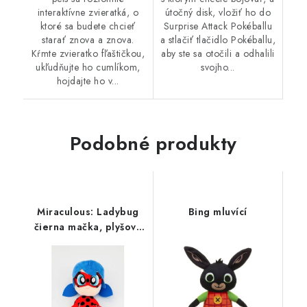
interaktívne zvieratká, o
útočný disk, vložiť ho do
ktoré sa budete chcieť
Surprise Attack Pokéballu
starať znova a znova.
a stlačiť tlačidlo Pokéballu,
Kŕmte zvieratko fľaštičkou,
aby ste sa otočili a odhalili
ukľudňujte ho cumlíkom,
svojho...
hojdajte ho v...
Podobné produkty
Miraculous: Ladybug
Bing mluvící
čierna mačka, plyšová
lienka