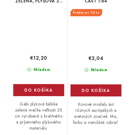
ZELENÁ, PLYŠOVÁ 25
CAST 1:64
cm
Predaj po 32 ks
€12,20
€2,04
Skladom
Skladom
DO KOŠÍKA
DO KOŠÍKA
Gabi plyšová bábika
Kovové modely áut
zelená mačka veľkosti 25
rôznych európskych a
cm vyrobená z kvalitného
svetových značiek. Mix,
a príjemného plyšového
farbu si nemôžeš vybrať.
materiálu.