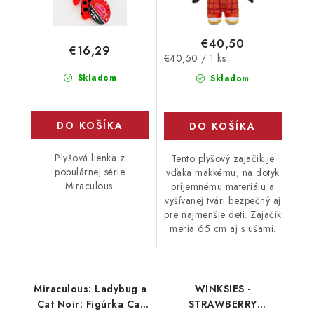
€40,50
€16,29
Jednotková
€40,50 / 1 ks
cena:
Skladom
Skladom
DO KOŠÍKA
DO KOŠÍKA
Plyšová lienka z
Tento plyšový zajačik je
populárnej série
vďaka mäkkému, na dotyk
Miraculous.
príjemnému materiálu a
vyšívanej tvári bezpečný aj
pre najmenšie deti. Zajačik
meria 65 cm aj s ušami.
Miraculous: Ladybug a
WINKSIES -
Cat Noir: Figúrka Cat
STRAWBERRY