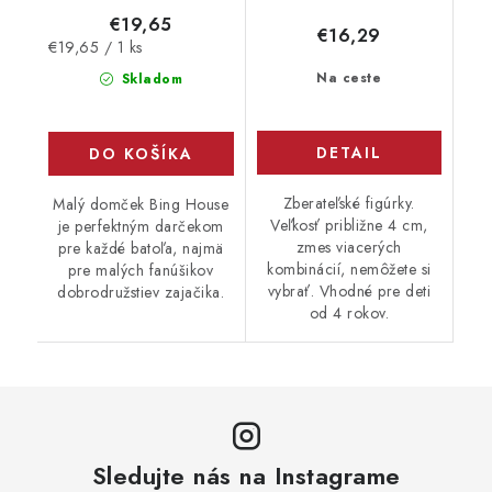
€19,65
€16,29
Jednotková
€19,65 / 1 ks
cena:
Na ceste
Skladom
DETAIL
DO KOŠÍKA
Zberateľské figúrky.
Malý domček Bing House
Veľkosť približne 4 cm,
je perfektným darčekom
zmes viacerých
pre každé batoľa, najmä
kombinácií, nemôžete si
pre malých fanúšikov
vybrať. Vhodné pre deti
dobrodružstiev zajačika.
od 4 rokov.
Sledujte nás na Instagrame