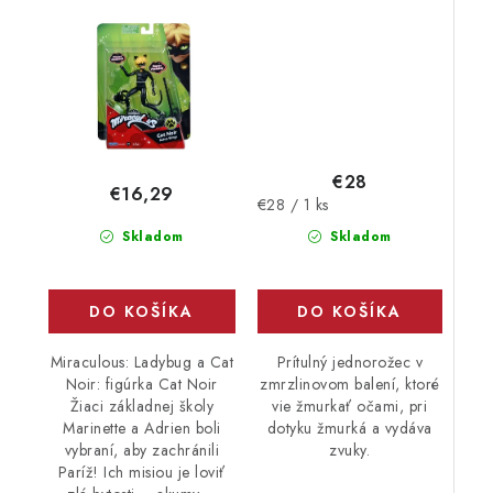
Noira
UNICORN
€28
€16,29
Jednotková
€28 / 1 ks
cena:
Skladom
Skladom
DO KOŠÍKA
DO KOŠÍKA
Miraculous: Ladybug a Cat
Prítulný jednorožec v
Noir: figúrka Cat Noir
zmrzlinovom balení, ktoré
Žiaci základnej školy
vie žmurkať očami, pri
Marinette a Adrien boli
dotyku žmurká a vydáva
vybraní, aby zachránili
zvuky.
Paríž! Ich misiou je loviť