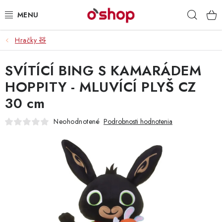
Prejsť
Hľad
na
obsah
Hračky 🧸
OSOBNÁ STAROSTLIVOSŤ
SVÍTÍCÍ BING S KAMARÁDEM
POTRAVINY
HOPPITY - MLUVÍCÍ PLYŠ CZ
HRAČKY 🧸
30 cm
DROGÉRIA
Neohodnotené
Podrobnosti hodnotenia
ZACHRÁŇTE PRODUKTY
ZNAČKY
Doprava a platby
Obchodné podmienky
Podmienky ochrany osobných údajov
Servis a reklamácia