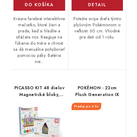
DO KOŠÍKA
DETAIL
Krásne farebné interaktívne
Potešte svoje dieťa týmto
mačiatko, ktoré žiari a
plyšovým Pokémonom o
prade, keď si hladíte a
veľkosti 60 cm. Vhodné
stláčate nos. Reaguje na
pre deti od 1 roku.
fúkanie do tváre a chvost
sa dá manuálne pohybovať
pomocou páky. Batéria
nie...
PICASSO KIT 48 dielov
POKÉMON - 22cm
Magnetické bloky,
Plush Generation IX
Glytherin
Predaj po 6 ks