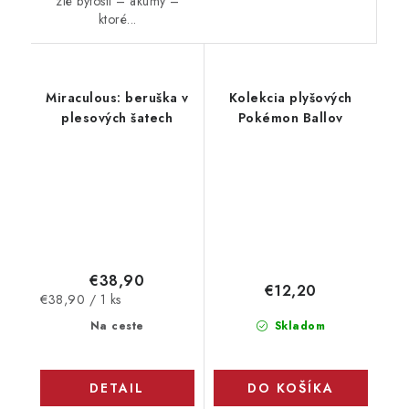
zlé bytosti – akumy –
ktoré...
Miraculous: beruška v
Kolekcia plyšových
plesových šatech
Pokémon Ballov
€38,90
€12,20
Jednotková
€38,90 / 1 ks
cena:
Skladom
Na ceste
DO KOŠÍKA
DETAIL