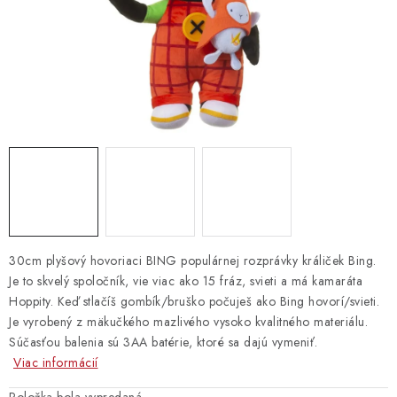
Vrátanie tovaru
Kontakty
30cm plyšový hovoriaci BING populárnej rozprávky králiček Bing.
Je to skvelý spoločník, vie viac ako 15 fráz, svieti a má kamaráta
Hoppity. Keď stlačíš gombík/bruško počuješ ako Bing hovorí/svieti.
Je vyrobený z mäkučkého mazlivého vysoko kvalitného materiálu.
Súčasťou balenia sú 3AA batérie, ktoré sa dajú vymeniť.
Viac informácií