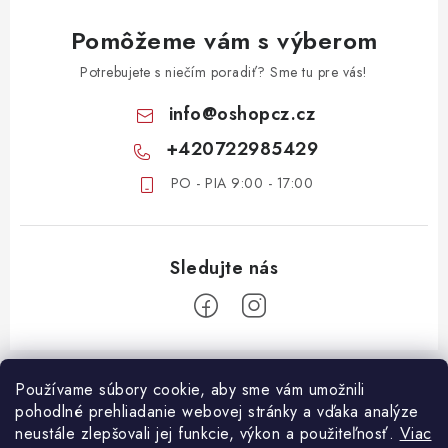
Pomôžeme vám s výberom
Potrebujete s niečím poradiť? Sme tu pre vás!
info
@
oshopcz.cz
+420722985429
PO - PIA 9:00 - 17:00
Z
á
Používame súbory cookie, aby sme vám umožnili
ZÁKAZNICKÝ SERVIS
pohodlné prehliadanie webovej stránky a vďaka analýze
p
neustále zlepšovali jej funkcie, výkon a použiteľnosť.
Viac
ä
DOPRAVA A PLATBA