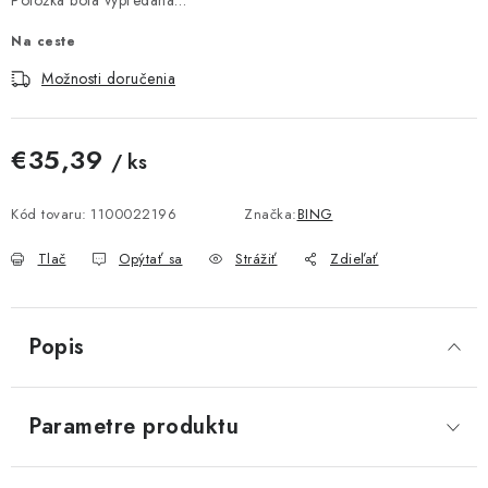
Položka bola vypredaná…
Na ceste
Možnosti doručenia
€35,39
/ ks
Jednotková cena:
Kód tovaru:
1100022196
Značka:
BING
Tlač
Opýtať sa
Strážiť
Zdieľať
Popis
Parametre produktu