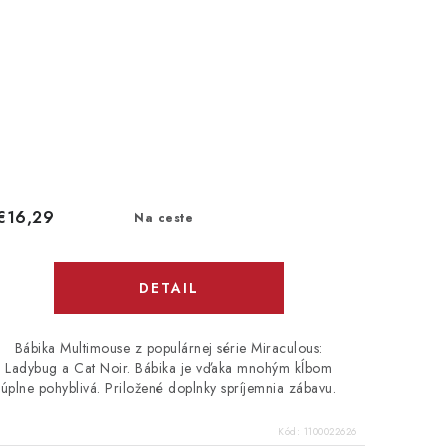
€16,29
Na ceste
DETAIL
Bábika Multimouse z populárnej série Miraculous:
Ladybug a Cat Noir. Bábika je vďaka mnohým kĺbom
úplne pohyblivá. Priložené doplnky spríjemnia zábavu.
Kód:
1100022626