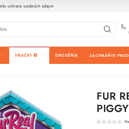
nky ochrany osobných údajov
Servis a reklamácia
Vrátanie t
ZACHRÁŇTE PRO
HRAČKY 🧸
DROGÉRIA
FUR R
PIGGY
N