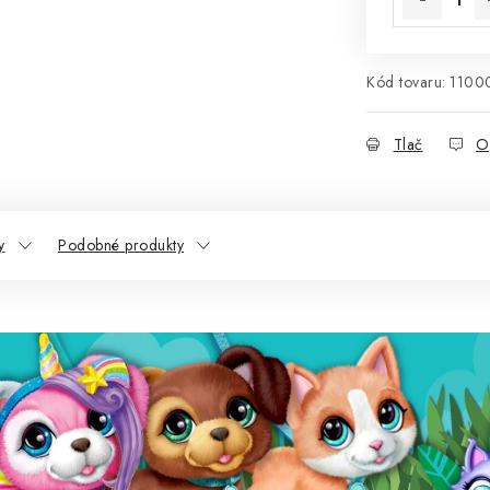
Kód tovaru:
1100
Tlač
O
y
Podobné produkty