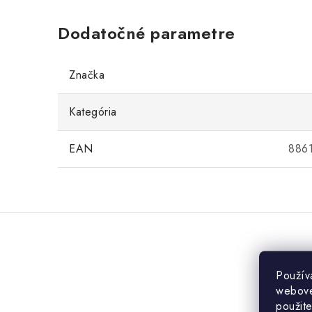
Dodatočné parametre
Značka
Kategória
EAN
886
Použív
webovej
použit