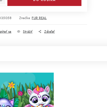
035058
Značka:
FUR REAL
pýtať sa
Strážiť
Zdieľať