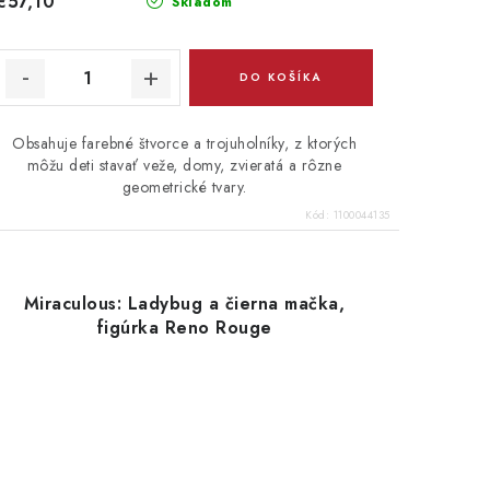
€57,10
Skladom
DO KOŠÍKA
Obsahuje farebné štvorce a trojuholníky, z ktorých
môžu deti stavať veže, domy, zvieratá a rôzne
geometrické tvary.
Kód:
1100044135
Miraculous: Ladybug a čierna mačka,
figúrka Reno Rouge