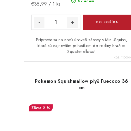
Skladom
Jednotková
€35,99 / 1 ks
cena:
DO KOŠÍKA
Pripravte sa na novú úroveň zábavy s Mini-Squish,
ktoré sú najnovším prírastkom do rodiny hračiek
Squishmallows!
Kód:
110004
Pokemon Squishmallow plyš Fuecoco 36
cm
2 %