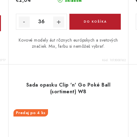
€2,04
Skladom
DO KOŠÍKA
Kovové modely áut rôznych európskych a svetových
značiek. Mix, farbu si nemôžeš vybrať.
0717
Kód:
1015000162
Sada opasku Clip 'n' Go Poké Ball
(sortiment) W8
Predaj po 4 ks