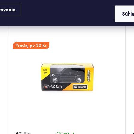
tavenie
Súhl
AUTÁ UNIFORTUNE DIE CAST 1:64
Predaj po 32 ks