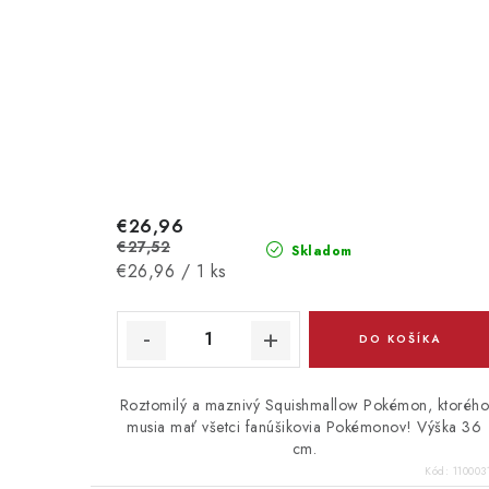
€26,96
€27,52
Skladom
Jednotková
€26,96 / 1 ks
cena:
DO KOŠÍKA
Roztomilý a maznivý Squishmallow Pokémon, ktoréh
musia mať všetci fanúšikovia Pokémonov! Výška 36
cm.
Kód:
110003