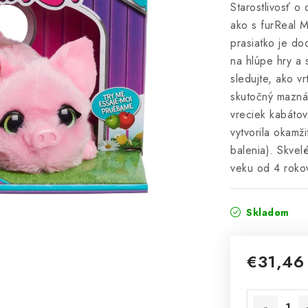
Starostlivosť o
ako s furReal M
prasiatko je do
na hlúpe hry a 
sledujte, ako v
skutočný mazná
vreciek kabáto
vytvorila okamž
balenia). Skvel
veku od 4 roko
Skladom
€31,4
Jednotková 