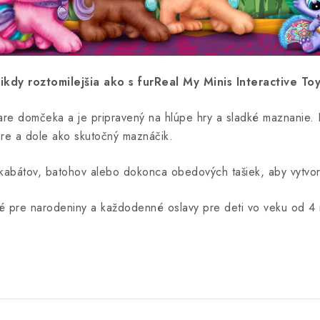
kdy roztomilejšia ako s furReal My Minis Interactive To
vare domčeka a je pripravený na hlúpe hry a sladké maznanie.
ore a dole ako skutočný maznáčik.
kabátov, batohov alebo dokonca obedových tašiek, aby vytvor
lé pre narodeniny a každodenné oslavy pre deti vo veku od 4