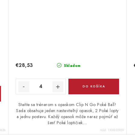
€28,53
Skladom
DO KOŠÍKA
Staňte sa trénerom s opaskom Clip N Go Poké Ball!
Sada obsahuje jeden nastaviteľný opasok, 2 Poké lopty
o
a jednu postavu. Každý opasok môže naraz pojmúť až
šesť Poké loptičiek....
1656
Kód:
1100022959