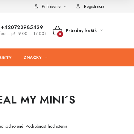
ovaru
Kontakty
Prihlásenie
Registrácia
+420722985429
Prázdny košík
(po – pá: 9:00 – 17:00)
NÁKUPNÝ
KOŠÍK
DUKTY
ZNAČKY
EAL MY MINI´S
eohodnotené
Podrobnosti hodnotenia