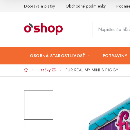
Prejsť
Doprava a platby
Obchodné podmienky
Podmie
na
obsah
OSOBNÁ STAROSTLIVOSŤ
POTRAVINY
Domov
Hračky 🧸
FUR REAL MY MINI´S PIGGY