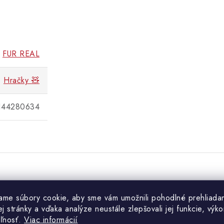
FUR REAL
Hračky 🧸
144280634
Súvisiaci tovar
ame súbory cookie, aby sme vám umožnili pohodlné prehliada
 stránky a vďaka analýze neustále zlepšovali jej funkcie, výko
eľnosť.
Viac informácií