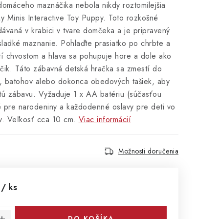
 domáceho maznáčika nebola nikdy roztomilejšia
y Minis Interactive Toy Puppy. Toto rozkošné
dávaná v krabici v tvare domčeka a je pripravený
sladké maznanie. Pohlaďte prasiatko po chrbte a
rtí chvostom a hlava sa pohupuje hore a dole ako
čik. Táto zábavná detská hračka sa zmestí do
v, batohov alebo dokonca obedových tašiek, aby
itú zábavu. Vyžaduje 1 x AA batériu (súčasťou
é pre narodeniny a každodenné oslavy pre deti vo
v. Veľkosť cca 10 cm.
Viac informácií
Možnosti doručenia
6
/ ks
cena:
DO KOŠÍKA