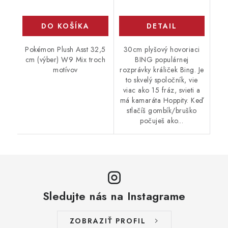
DO KOŠÍKA
DETAIL
Pokémon Plush Asst 32,5
30cm plyšový hovoriaci
cm (výber) W9 Mix troch
BING populárnej
motívov
rozprávky králiček Bing. Je
to skvelý spoločník, vie
viac ako 15 fráz, svieti a
má kamaráta Hoppity. Keď
stlačíš gombík/bruško
počuješ ako...
Sledujte nás na Instagrame
ZOBRAZIŤ PROFIL