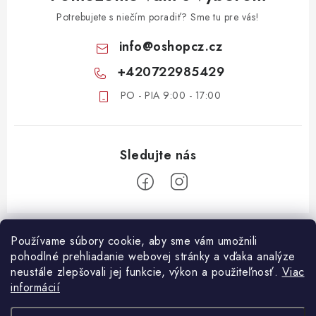
Potrebujete s niečím poradiť? Sme tu pre vás!
info
@
oshopcz.cz
+420722985429
PO - PIA 9:00 - 17:00
Z
á
Používame súbory cookie, aby sme vám umožnili
ZÁKAZNICKÝ SERVIS
pohodlné prehliadanie webovej stránky a vďaka analýze
p
neustále zlepšovali jej funkcie, výkon a použiteľnosť.
Viac
ä
DOPRAVA A PLATBA
informácií
DÔLEŽITÉ DOKUMENTY
t
VRÁTANIE TOVARU