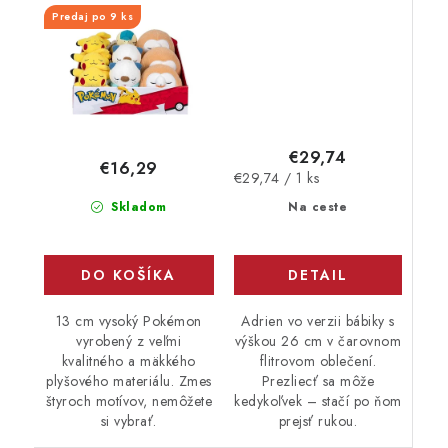
(Cyndaquil, Rowlet,
Predaj po 9 ks
Oshawott, Pikacu) W3
€29,74
€16,29
Jednotková
€29,74 / 1 ks
cena:
Skladom
Na ceste
DO KOŠÍKA
DETAIL
13 cm vysoký Pokémon
Adrien vo verzii bábiky s
vyrobený z veľmi
výškou 26 cm v čarovnom
kvalitného a mäkkého
flitrovom oblečení.
plyšového materiálu. Zmes
Prezliecť sa môže
štyroch motívov, nemôžete
kedykoľvek – stačí po ňom
si vybrať.
prejsť rukou.