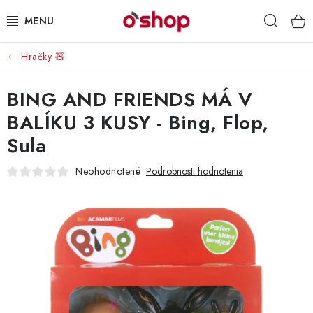
Prejsť
Hľad
na
obsah
Hračky 🧸
OSOBNÁ STAROSTLIVOSŤ
BING AND FRIENDS MÁ V
POTRAVINY
BALÍKU 3 KUSY - Bing, Flop,
HRAČKY 🧸
Sula
DROGÉRIA
Neohodnotené
Podrobnosti hodnotenia
ZACHRÁŇTE PRODUKTY
ZNAČKY
Doprava a platby
Obchodné podmienky
Podmienky ochrany osobných údajov
Servis a reklamácia