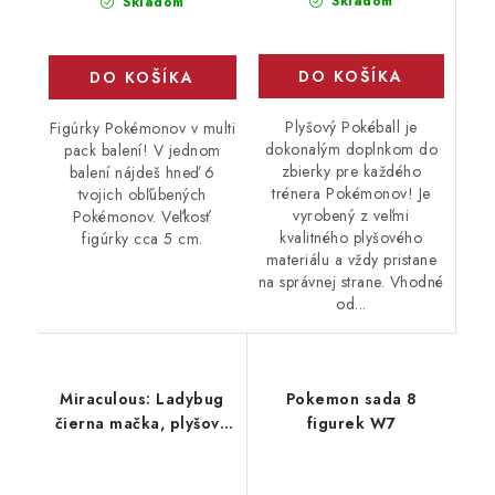
Skladom
Skladom
DO KOŠÍKA
DO KOŠÍKA
Plyšový Pokéball je
Figúrky Pokémonov v multi
dokonalým doplnkom do
pack balení! V jednom
zbierky pre každého
balení nájdeš hneď 6
trénera Pokémonov! Je
tvojich obľúbených
vyrobený z veľmi
Pokémonov. Veľkosť
kvalitného plyšového
figúrky cca 5 cm.
materiálu a vždy pristane
na správnej strane. Vhodné
od...
Miraculous: Ladybug
Pokemon sada 8
čierna mačka, plyšová
figurek W7
lienka