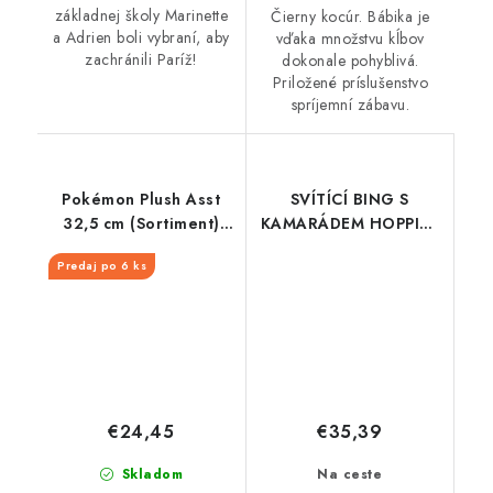
základnej školy Marinette
Čierny kocúr. Bábika je
a Adrien boli vybraní, aby
vďaka množstvu kĺbov
zachránili Paríž!
dokonale pohyblivá.
Priložené príslušenstvo
spríjemní zábavu.
Pokémon Plush Asst
SVÍTÍCÍ BING S
32,5 cm (Sortiment)
KAMARÁDEM HOPPITY
W12
- MLUVÍCÍ PLYŠ CZ 30
Predaj po 6 ks
cm
€24,45
€35,39
Skladom
Na ceste