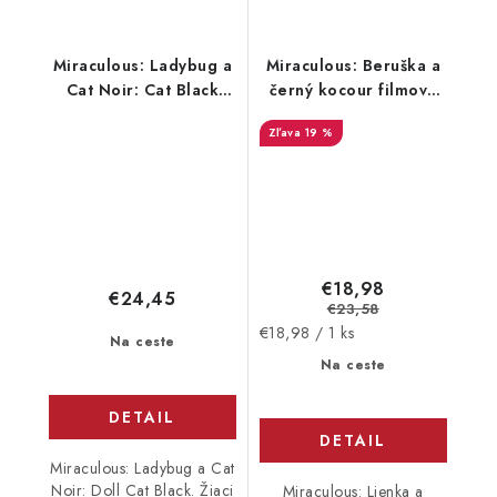
Miraculous: Ladybug a
Miraculous: Beruška a
Cat Noir: Cat Black
černý kocour filmová
Doll
linie Černý kocour,
19 %
Panenka
€18,98
€24,45
€23,58
Jednotková
€18,98 / 1 ks
Na ceste
cena:
Na ceste
DETAIL
DETAIL
Miraculous: Ladybug a Cat
Noir: Doll Cat Black. Žiaci
Miraculous: Lienka a