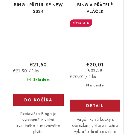
BING - PŘITUL SE NEW
BING A PŘÁTELÉ
SS24
VLÁČEK
15 %
€21,50
€20,01
€23,58
Jednotková
€21,50 / 1 ks
Jednotková
€20,01 / 1 ks
cena:
Skladom
cena:
Na ceste
DO KOŠÍKA
DETAIL
Postavička Binga je
Vagóniky sú kocky s
vyrobená z veľmi
obrázkami, ktoré možno
kvalitného a maznivého
vybrať a hrať sa s nimi
plyšu.