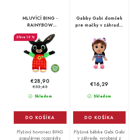
MLUVÍCÍ BING -
Gabby Gabi domček
RAINYBOW
pre mačky v záhrade,
RECYKLOVATELNÝ -
plyšák, 25 cm
13 %
MLUVÍ POUZE ČESKY
€28,90
€16,29
€33,43
Skladom
Skladom
DO KOŠÍKA
DO KOŠÍKA
Plyšový hovoriaci BING
Plyšová bábika Gabi Gabi
populárnej rozprávky
v záhrade, vyrobená z