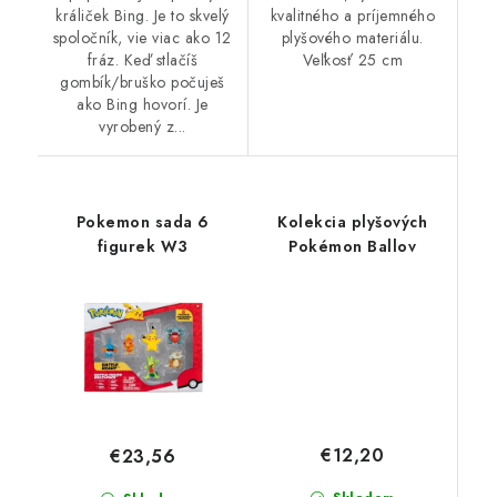
králiček Bing. Je to skvelý
kvalitného a príjemného
spoločník, vie viac ako 12
plyšového materiálu.
fráz. Keď stlačíš
Veľkosť 25 cm
gombík/bruško počuješ
ako Bing hovorí. Je
vyrobený z...
Pokemon sada 6
Kolekcia plyšových
figurek W3
Pokémon Ballov
€12,20
€23,56