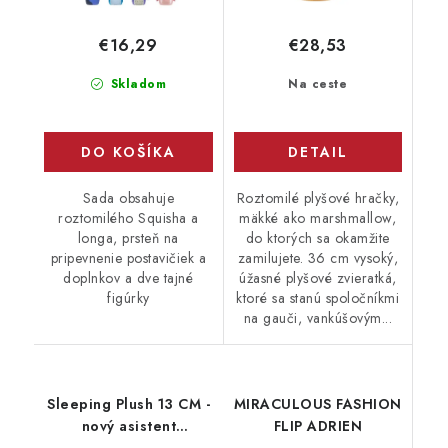
€16,29
€28,53
Skladom
Na ceste
DO KOŠÍKA
DETAIL
Sada obsahuje
Roztomilé plyšové hračky,
roztomilého Squisha a
mäkké ako marshmallow,
longa, prsteň na
do ktorých sa okamžite
pripevnenie postavičiek a
zamilujete. 36 cm vysoký,
doplnkov a dve tajné
úžasné plyšové zvieratká,
figúrky
ktoré sa stanú spoločníkmi
na gauči, vankúšovým...
Sleeping Plush 13 CM -
MIRACULOUS FASHION
nový asistent
FLIP ADRIEN