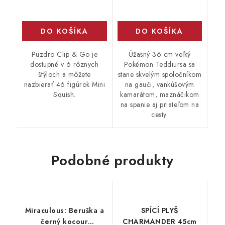
DO KOŠÍKA
DO KOŠÍKA
Puzdro Clip & Go je
Úžasný 36 cm veľký
dostupné v 6 rôznych
Pokémon Teddiursa sa
štýloch a môžete
stane skvelým spoločníkom
nazbierať 46 figúrok Mini
na gauči, vankúšovým
Squish.
kamarátom, maznáčikom
na spanie aj priateľom na
cesty.
Podobné produkty
Miraculous: Beruška a
SPÍCÍ PLYŠ
černý kocour
CHARMANDER 45cm