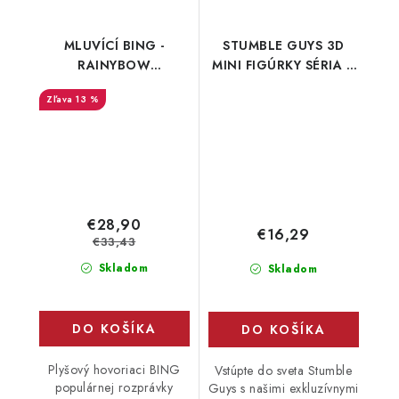
MLUVÍCÍ BING -
STUMBLE GUYS 3D
RAINYBOW
MINI FIGÚRKY SÉRIA 2
RECYKLOVATELNÝ -
5 DIELOV
13 %
MLUVÍ POUZE ČESKY
€28,90
€16,29
€33,43
Skladom
Skladom
DO KOŠÍKA
DO KOŠÍKA
Plyšový hovoriaci BING
Vstúpte do sveta Stumble
populárnej rozprávky
Guys s našimi exkluzívnymi