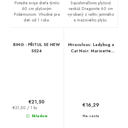
Potešte svoje dieťa týmto
Squishmallows plyšový
60 cm plyšovým
vankúš Dragonite 60 cm
Pokémonom. Vhodné pre
vyrobený z veľmi jemného
deti od 1 roka.
a maznivého plyšu.
BING - PŘITUL SE NEW
Miraculous: Ladybug a
SS24
Cat Noir: Marinette
figúrka
€21,50
€16,29
Jednotková
€21,50 / 1 ks
cena:
Na ceste
Skladom