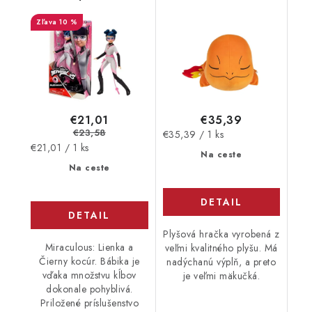
Multimouse, Panenka
10 %
€21,01
€35,39
€23,58
Jednotková
€35,39 / 1 ks
Jednotková
€21,01 / 1 ks
cena:
Na ceste
cena:
Na ceste
DETAIL
DETAIL
Plyšová hračka vyrobená z
Miraculous: Lienka a
veľmi kvalitného plyšu. Má
Čierny kocúr. Bábika je
nadýchanú výplň, a preto
vďaka množstvu kĺbov
je veľmi mäkučká.
dokonale pohyblivá.
Priložené príslušenstvo