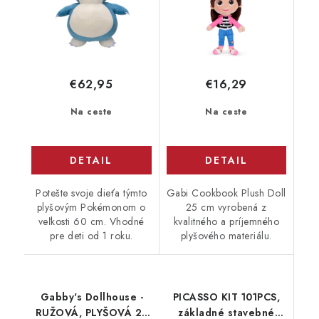
€62,95
€16,29
Na ceste
Na ceste
DETAIL
DETAIL
Potešte svoje dieťa týmto
Gabi Cookbook Plush Doll
plyšovým Pokémonom o
25 cm vyrobená z
veľkosti 60 cm. Vhodné
kvalitného a príjemného
pre deti od 1 roku.
plyšového materiálu.
Gabby's Dollhouse -
PICASSO KIT 101PCS,
RUŽOVÁ, PLYŠOVÁ 25
základné stavebné