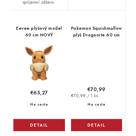
spríjemní zábavu.
Eevee plyšový model
Pokemon Squishmallow
60 cm NOVÝ
plyš Dragonite 60 cm
€70,99
€65,27
Jednotková
€70,99 / 1 ks
cena:
Na ceste
Na ceste
DETAIL
DETAIL