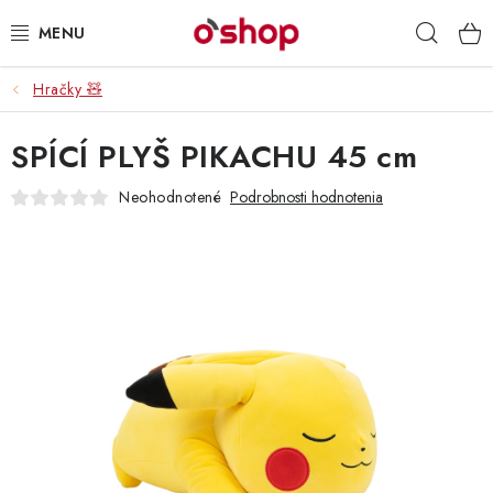
Prejsť
Hľad
na
obsah
Hračky 🧸
OSOBNÁ STAROSTLIVOSŤ
SPÍCÍ PLYŠ PIKACHU 45 cm
POTRAVINY
Neohodnotené
Podrobnosti hodnotenia
HRAČKY 🧸
DROGÉRIA
ZACHRÁŇTE PRODUKTY
ZNAČKY
Doprava a platby
Obchodné podmienky
Podmienky ochrany osobných údajov
Servis a reklamácia