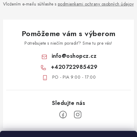
Vložením e-mailu súhlasíte s
podmienkami ochrany osobných údajov
Pomôžeme vám s výberom
Potrebujete s niečím poradiť? Sme tu pre vás!
info
@
oshopcz.cz
+420722985429
PO - PIA 9:00 - 17:00
Z