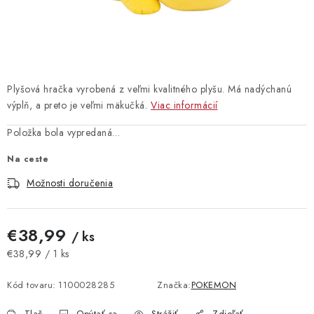
Vrátanie tovaru
Kontakty
Plyšová hračka vyrobená z veľmi kvalitného plyšu. Má nadýchanú
výplň, a preto je veľmi mäkučká.
Viac informácií
Položka bola vypredaná…
Na ceste
Možnosti doručenia
€38,99
/ ks
Jednotková cena:
€38,99 / 1 ks
Kód tovaru:
1100028285
Značka:
POKEMON
Tlač
Opýtať sa
Strážiť
Zdieľať