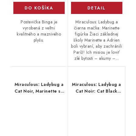
DETAIL
DO KOŠÍKA
Miraculous: Ladybug a
Postavička Binga je
čierna mačka: Marinette
vyrobená z veľmi
figúrka Žiaci základnej
kvalitného a maznivého
školy Marinette a Adrien
plyšu.
boli vybraní, aby zachránili
Paríž! Ich misiou je loviť
zlé bytosti – akumy –...
Miraculous: Ladybug a
Miraculous: Ladybug a
Cat Noir, Marinette sa
Cat Noir: Cat Black
transformuje, bábika
Doll