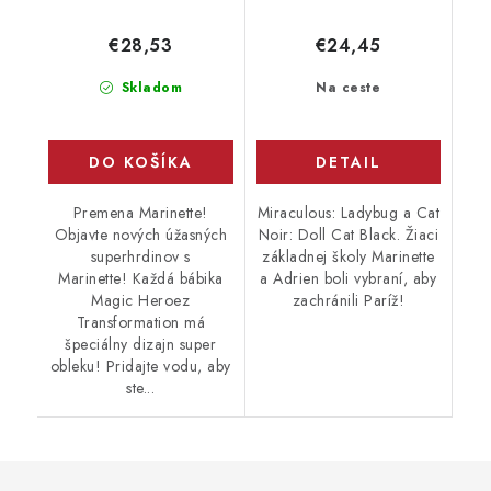
€28,53
€24,45
Skladom
Na ceste
DO KOŠÍKA
DETAIL
Premena Marinette!
Miraculous: Ladybug a Cat
Objavte nových úžasných
Noir: Doll Cat Black. Žiaci
superhrdinov s
základnej školy Marinette
Marinette! Každá bábika
a Adrien boli vybraní, aby
Magic Heroez
zachránili Paríž!
Transformation má
špeciálny dizajn super
obleku! Pridajte vodu, aby
ste...