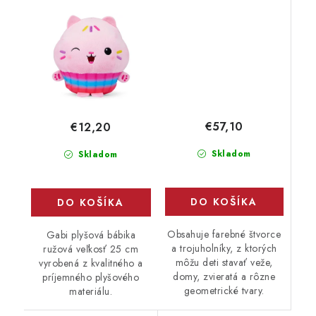
cm
bloky
€57,10
€12,20
Skladom
Skladom
DO KOŠÍKA
DO KOŠÍKA
Obsahuje farebné štvorce
Gabi plyšová bábika
a trojuholníky, z ktorých
ružová veľkosť 25 cm
môžu deti stavať veže,
vyrobená z kvalitného a
domy, zvieratá a rôzne
príjemného plyšového
geometrické tvary.
materiálu.