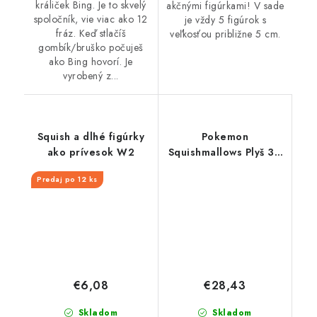
králiček Bing. Je to skvelý
akčnými figúrkami! V sade
spoločník, vie viac ako 12
je vždy 5 figúrok s
fráz. Keď stlačíš
veľkosťou približne 5 cm.
gombík/bruško počuješ
ako Bing hovorí. Je
vyrobený z...
Squish a dlhé figúrky
Pokemon
ako prívesok W2
Squishmallows Plyš 36
cm Teddiursa
Predaj po 12 ks
€6,08
€28,43
Skladom
Skladom