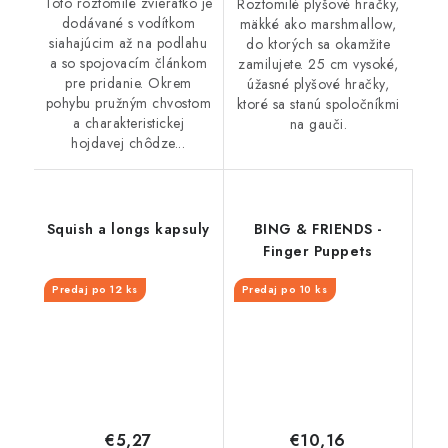
Toto roztomilé zvieratko je
Roztomilé plyšové hračky,
dodávané s vodítkom
mäkké ako marshmallow,
siahajúcim až na podlahu
do ktorých sa okamžite
a so spojovacím článkom
zamilujete. 25 cm vysoké,
pre pridanie. Okrem
úžasné plyšové hračky,
pohybu pružným chvostom
ktoré sa stanú spoločníkmi
a charakteristickej
na gauči.
hojdavej chôdze...
Squish a longs kapsuly
BING & FRIENDS -
Finger Puppets
Predaj po 12 ks
Predaj po 10 ks
€5,27
€10,16