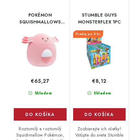
POKÉMON
STUMBLE GUYS
SQUISHMALLOWS
MONSTERFLEX 1PC
CHANSEY 60CM
Predaj po 8 ks
€65,27
€8,12
Skladom
Skladom
DO KOŠÍKA
DO KOŠÍKA
Roztomilý a roztomilý
Zozbierajte ich všetky!
Squishmallow Pokémon,
Vstúpte do sveta Stumble