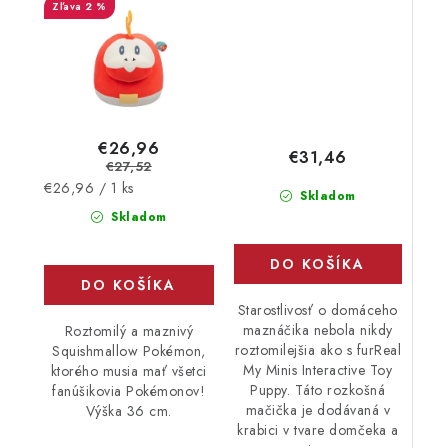
2 %
€26,96
€31,46
€27,52
Jednotková
€26,96 / 1 ks
Skladom
cena:
Skladom
DO KOŠÍKA
DO KOŠÍKA
Starostlivosť o domáceho
maznáčika nebola nikdy
Roztomilý a maznivý
roztomilejšia ako s furReal
Squishmallow Pokémon,
My Minis Interactive Toy
ktorého musia mať všetci
Puppy. Táto rozkošná
fanúšikovia Pokémonov!
mačička je dodávaná v
Výška 36 cm.
krabici v tvare domčeka a