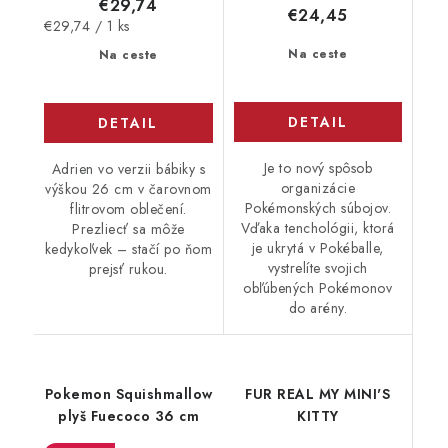
€29,74
€24,45
Jednotková
€29,74 / 1 ks
cena:
Na ceste
Na ceste
DETAIL
DETAIL
Je to nový spôsob
Adrien vo verzii bábiky s
organizácie
výškou 26 cm v čarovnom
Pokémonských súbojov.
flitrovom oblečení.
Vďaka tenchológii, ktorá
Prezliecť sa môže
je ukrytá v Pokéballe,
kedykoľvek – stačí po ňom
vystrelíte svojich
prejsť rukou.
obľúbených Pokémonov
do arény.
Pokemon Squishmallow
FUR REAL MY MINI'S
plyš Fuecoco 36 cm
KITTY