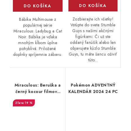
DO KOŠÍKA
DO KOŠÍKA
Zozbierajte ich všetky!
Bábika Multimouse z
Vstúpte do sveta Stumble
populárnej série
Guys s našimi akčnými
Miraculous: Ladybug a Cat
figúrkami. Či už ste
Noir. Bábika je vďaka
oddaný fanúšik alebo len
mnohým kĺbom úplne
objavujete kúzlo Stumble
pohyblivá. Priložené
Guys, tu máte šancu oživiť
doplnky spríjemnia zábavu.
túto...
Miraculous: Beruška a
Pokémon ADVENTNÝ
černý kocour filmová
KALENDÁR 2024 24 PC
linie Černý kocour,
19 %
Panenka