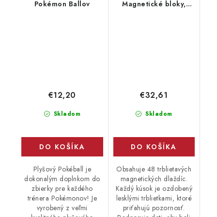
Pokémon Ballov
Magnetické bloky,
Glytherin
€12,20
€32,61
Skladom
Skladom
DO KOŠÍKA
DO KOŠÍKA
Plyšový Pokéball je
Obsahuje 48 trblietavých
dokonalým doplnkom do
magnetických dlaždíc.
zbierky pre každého
Každý kúsok je ozdobený
trénera Pokémonov! Je
lesklými trblietkami, ktoré
vyrobený z veľmi
priťahujú pozornosť.