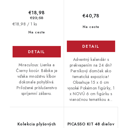
€18,98
€40,78
€23,58
Jednotková
€18,98 / 1 ks
Na ceste
cena:
Na ceste
DETAIL
DETAIL
Adventný kalendár s
Miraculous: Lienka a
prekvapením na 24 dní!
Čierny kocúr. Bábika je
Perníkový domček ako
vďaka množstvu kĺbov
tematická expozícia!
dokonale pohyblivá.
Obsahuje 15 x 6 cm
Priložené príslušenstvo
vysoké Pokémon figúrky, 1
spríjemní zábavu.
x NOVÚ 6 cm figúrku s
vianočnou tematikou a...
Kolekcia plyšových
PICASSO KIT 48 dielov