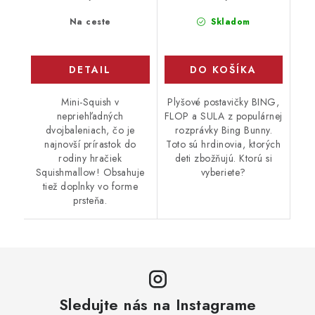
Na ceste
Skladom
DETAIL
DO KOŠÍKA
Mini-Squish v
Plyšové postavičky BING,
nepriehľadných
FLOP a SULA z populárnej
dvojbaleniach, čo je
rozprávky Bing Bunny.
najnovší prírastok do
Toto sú hrdinovia, ktorých
rodiny hračiek
deti zbožňujú. Ktorú si
Squishmallow! Obsahuje
vyberiete?
tiež doplnky vo forme
prsteňa.
Sledujte nás na Instagrame