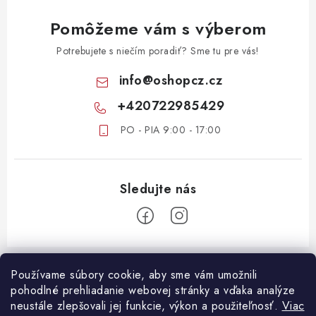
Pomôžeme vám s výberom
Potrebujete s niečím poradiť? Sme tu pre vás!
info
@
oshopcz.cz
+420722985429
PO - PIA 9:00 - 17:00
Z
á
Používame súbory cookie, aby sme vám umožnili
ZÁKAZNICKÝ SERVIS
pohodlné prehliadanie webovej stránky a vďaka analýze
p
neustále zlepšovali jej funkcie, výkon a použiteľnosť.
Viac
ä
DOPRAVA A PLATBA