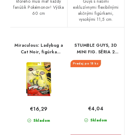
ktorého musí mať každý
Guys s našimi
fanúšik Pokémonov! Výška
exkluzívnymi flexibilnými
60 cm
akčnými figúrkami,
vysokými 11,5 cm.
Miraculous: Ladybug a
STUMBLE GUYS, 3D
Cat Noir, figúrka
MINI FIG. SÉRIA 2
Queen Bee
FLOW PACK
Predaj po 18 ks
€4,04
€16,29
Skladom
Skladom