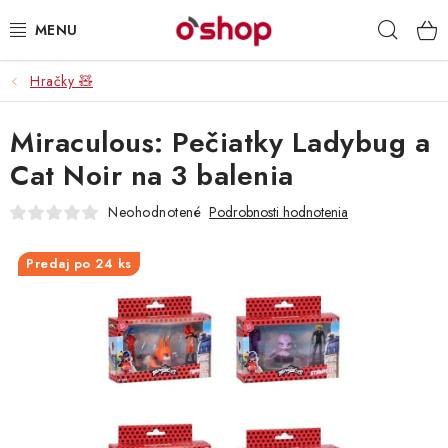
Prejsť
Hľad
na
obsah
Hračky 🧸
OSOBNÁ STAROSTLIVOSŤ
Miraculous: Pečiatky Ladybug a
POTRAVINY
Cat Noir na 3 balenia
HRAČKY 🧸
Neohodnotené
Podrobnosti hodnotenia
DROGÉRIA
Predaj po 24 ks
ZACHRÁŇTE PRODUKTY
ZNAČKY
Doprava a platby
Obchodné podmienky
Podmienky ochrany osobných údajov
Servis a reklamácia