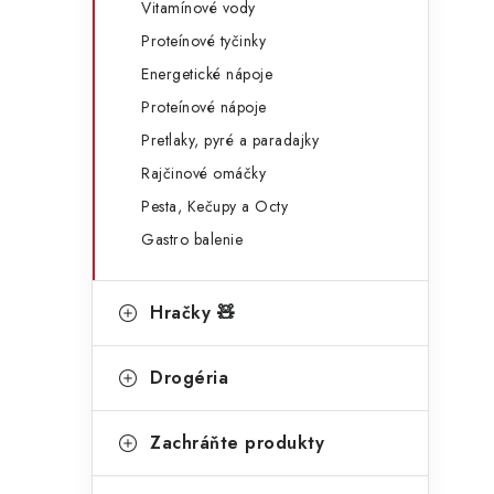
Vitamínové vody
p
r
Proteínové tyčinky
i
a
i
Energetické nápoje
e
n
Proteínové nápoje
e
Pretlaky, pyré a paradajky
Rajčinové omáčky
l
Pesta, Kečupy a Octy
Gastro balenie
Hračky 🧸
Drogéria
t
Zachráňte produkty