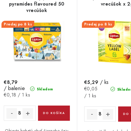
p
pyramides flavoured 50
vrecúšok x 2
n
vrecúšok
i
s
Predaj po 8 ks
Predaj po 8 ks
e
p
p
r
r
o
o
d
d
u
/ ks
€8,79
€5,29
u
/ balenie
Jednotková
€0,05
Skladom
Sklado
k
k
Jednotková
€0,18 / 1 ks
cena:
/ 1 ks
cena:
t
o
DO KOŠÍKA
DO 
o
v
v
Objavte bohatú chuť čierneho čaju