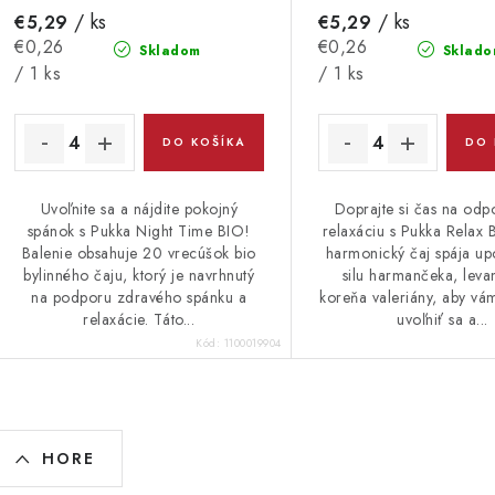
/ ks
/ ks
€5,29
€5,29
Jednotková
Jednotková
€0,26
€0,26
Skladom
Sklado
cena:
cena:
/ 1 ks
/ 1 ks
DO KOŠÍKA
DO 
Uvoľnite sa a nájdite pokojný
Doprajte si čas na odp
spánok s Pukka Night Time BIO!
relaxáciu s Pukka Relax 
Balenie obsahuje 20 vrecúšok bio
harmonický čaj spája up
bylinného čaju, ktorý je navrhnutý
silu harmančeka, leva
na podporu zdravého spánku a
koreňa valeriány, aby v
relaxácie. Táto...
uvoľniť sa a...
Kód:
1100019904
O
HORE
v