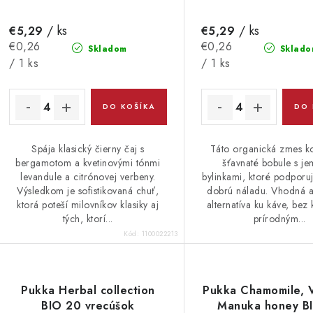
/ ks
/ ks
€5,29
€5,29
Jednotková
Jednotková
€0,26
€0,26
Skladom
Sklado
cena:
cena:
/ 1 ks
/ 1 ks
DO KOŠÍKA
DO 
Spája klasický čierny čaj s
Táto organická zmes k
bergamotom a kvetinovými tónmi
šťavnaté bobule s j
levandule a citrónovej verbeny.
bylinkami, ktoré podporujú
Výsledkom je sofistikovaná chuť,
dobrú náladu. Vhodná 
ktorá poteší milovníkov klasiky aj
alternatíva ku káve, bez 
tých, ktorí...
prírodným...
Kód:
1100022213
Pukka Herbal collection
Pukka Chamomile, V
BIO 20 vrecúšok
Manuka honey B