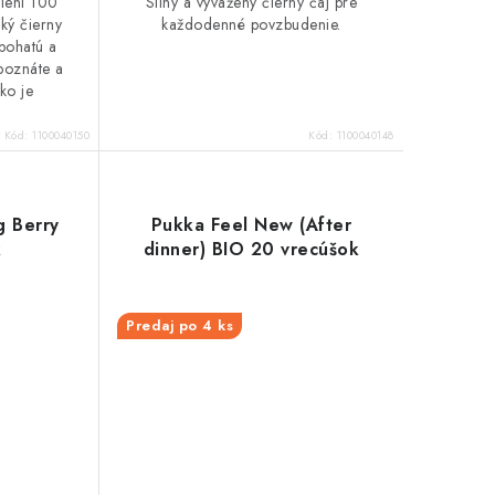
alení 100
Silný a vyvážený čierny čaj pre
ký čierny
každodenné povzbudenie.
 bohatú a
 poznáte a
ko je
Kód:
1100040150
Kód:
1100040148
g Berry
Pukka Feel New (After
k
dinner) BIO 20 vrecúšok
Predaj po 4 ks