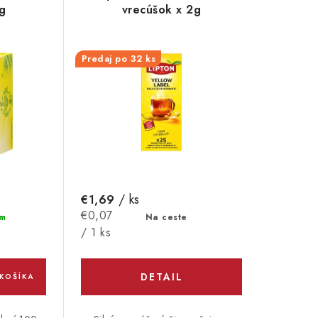
g
vrecúšok x 2g
Predaj po 32 ks
/ ks
€1,69
Jednotková
€0,07
Na ceste
m
cena:
/ 1 ks
DETAIL
KOŠÍKA