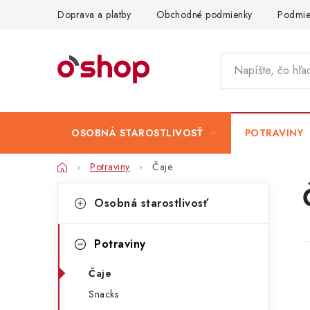
Prejsť
Doprava a platby
Obchodné podmienky
Podmie
na
obsah
OSOBNÁ STAROSTLIVOSŤ
POTRAVINY
Domov
Potraviny
Čaje
B
K
Preskočiť
Osobná starostlivosť
kategórie
a
o
t
č
Potraviny
e
n
Čaje
g
ý
Snacks
ó