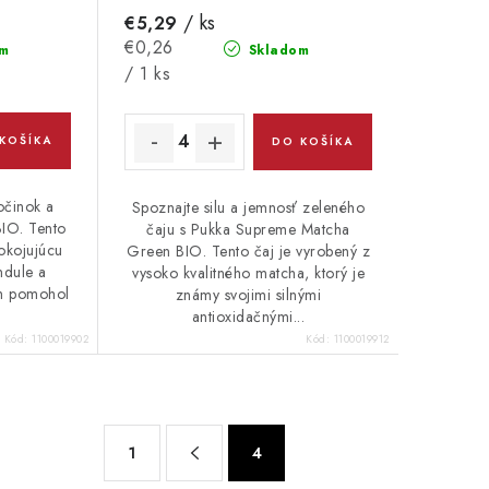
/ ks
€5,29
Jednotková
€0,26
m
Skladom
cena:
/ 1 ks
KOŠÍKA
DO KOŠÍKA
očinok a
Spoznajte silu a jemnosť zeleného
BIO. Tento
čaju s Pukka Supreme Matcha
okojujúcu
Green BIO. Tento čaj je vyrobený z
ndule a
vysoko kvalitného matcha, ktorý je
ám pomohol
známy svojimi silnými
antioxidačnými...
Kód:
1100019902
Kód:
1100019912
S
1
4
t