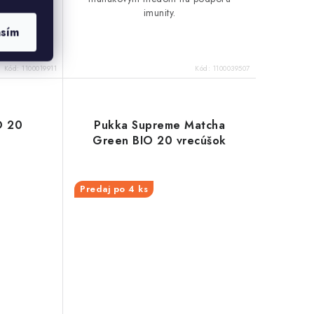
ája jemný
imunity.
u a vysoko
asím
o lahodnej
Kód:
1100019911
Kód:
1100039507
O 20
Pukka Supreme Matcha
Green BIO 20 vrecúšok
Predaj po 4 ks