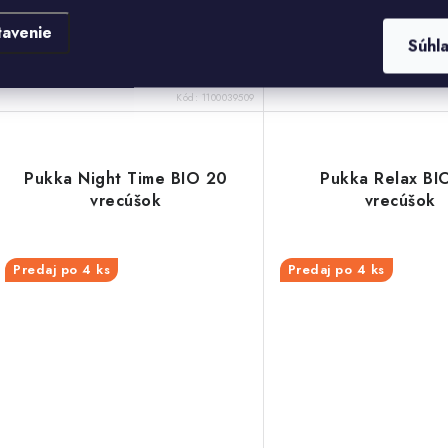
Honey BIO. Tento čaj sp
tavenie
harmanček, sladkú vanilk
Súhl
kvalitný manukový med d
zmesi, ktorá...
Kód:
1100039509
Pukka Night Time BIO 20
Pukka Relax BI
vrecúšok
vrecúšok
Predaj po 4 ks
Predaj po 4 ks