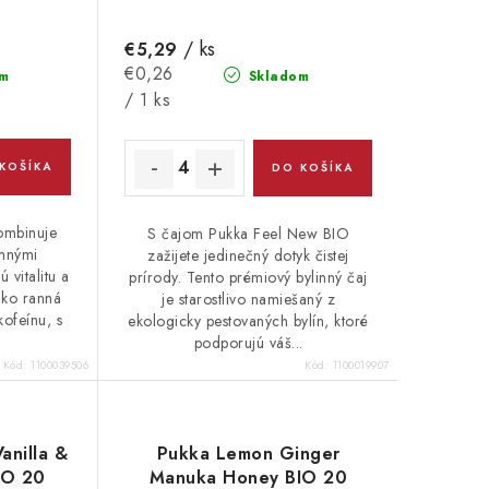
/ ks
€5,29
Jednotková
€0,26
m
Skladom
cena:
/ 1 ks
KOŠÍKA
DO KOŠÍKA
ombinuje
S čajom Pukka Feel New BIO
emnými
zažijete jedinečný dotyk čistej
 vitalitu a
prírody. Tento prémiový bylinný čaj
ako ranná
je starostlivo namiešaný z
kofeínu, s
ekologicky pestovaných bylín, ktoré
podporujú váš...
Kód:
1100039506
Kód:
1100019907
anilla &
Pukka Lemon Ginger
IO 20
Manuka Honey BIO 20