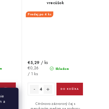
vrecúšok
Predaj po 4 ks
/ ks
€5,29
Jednotková
€0,26
m
Skladom
cena:
/ 1 ks
KOŠÍKA
DO KOŠÍKA
nie
n a
 s Pukka
Citrónovo-zázvorový čaj s
 Manuka
manukovým medom na podporu