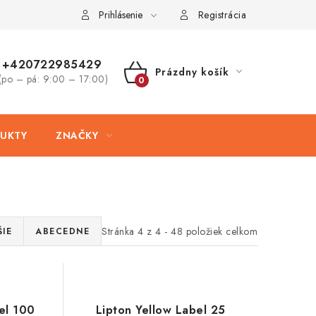
ovaru
Kontakty
Prihlásenie
Registrácia
+420722985429
Prázdny košík
(po – pá: 9:00 – 17:00)
NÁKUPNÝ
KOŠÍK
UKTY
ZNAČKY
Stránka
4
z
4
-
48
položiek celkom
IE
ABECEDNE
el 100
Lipton Yellow Label 25