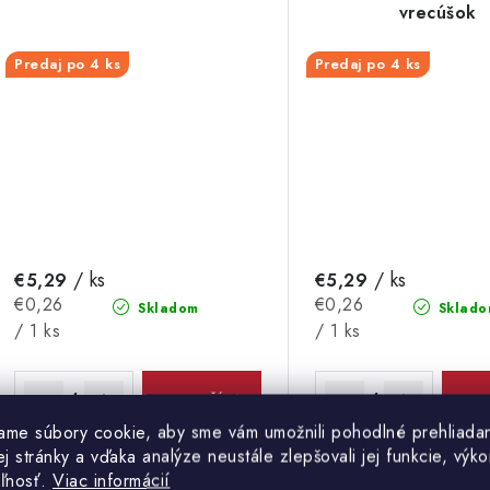
vrecúšok
Predaj po 4 ks
Predaj po 4 ks
/ ks
/ ks
€5,29
€5,29
Jednotková
Jednotková
€0,26
€0,26
Skladom
Sklado
cena:
cena:
/ 1 ks
/ 1 ks
DO KOŠÍKA
DO 
ame súbory cookie, aby sme vám umožnili pohodlné prehliada
 stránky a vďaka analýze neustále zlepšovali jej funkcie, výko
Výber obľúbených bylinných čajov
Zažite dokonalý relax
eľnosť.
Viac informácií
Pukka v jednom balení.
Chamomile, Vanilla &