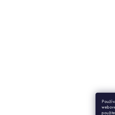
Použív
webovej
použit