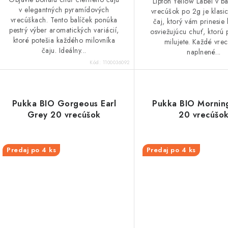
Lipton Yellow Label v b
v elegantných pyramídových
vrecúšok po 2g je klasic
vrecúškach. Tento balíček ponúka
čaj, ktorý vám prinesie
pestrý výber aromatických variácií,
osviežujúcu chuť, ktorú
ktoré potešia každého milovníka
milujete. Každé vrec
čaju. Ideálny...
naplnené...
Kód:
1100036092
Pukka BIO Gorgeous Earl
Pukka BIO Mornin
Grey 20 vrecúšok
20 vrecúšo
Predaj po 4 ks
Predaj po 4 ks