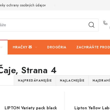
nky ochrany osobných údajov
Servis a reklamácia
Vrátanie t
HRAČKY 🧸
DROGÉRIA
ZACHRÁŇTE PROD
Čaje
, Strana 4
R
NAJPREDÁVANEJŠIE
NAJLACNEJŠIE
NAJDRAHŠ
a
V
d
ý
e
LIPTON Variety pack black
Lipton Yellow Lab