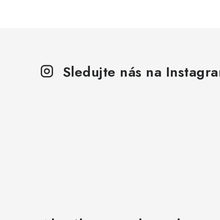
l
Sledujte nás na Instagr
i
r