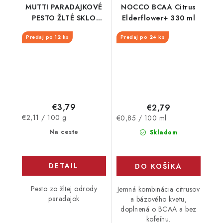
MUTTI PARADAJKOVÉ
NOCCO BCAA Citrus
PESTO ŽLTÉ SKLO
Elderflower+ 330 ml
180G
Predaj po 12 ks
Predaj po 24 ks
€3,79
€2,79
Jednotková
Jednotková
€2,11 / 100 g
€0,85 / 100 ml
cena:
cena:
Na ceste
Skladom
DETAIL
DO KOŠÍKA
Pesto zo žltej odrody
Jemná kombinácia citrusov
paradajok
a bázového kvetu,
doplnená o BCAA a bez
kofeínu.