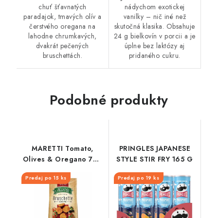
chuť šťavnatých
nádychom exotickej
paradajok, tmavých olív a
vanilky – nič iné než
čerstvého oregana na
skutočná klasika. Obsahuje
lahodne chrumkavých,
24 g bielkovín v porcii a je
dvakrát pečených
úplne bez laktózy aj
bruschettách.
pridaného cukru.
Podobné produkty
MARETTI Tomato,
PRINGLES JAPANESE
Olives & Oregano 70g
STYLE STIR FRY 165 G
CZSK
Predaj po 15 ks
Predaj po 19 ks