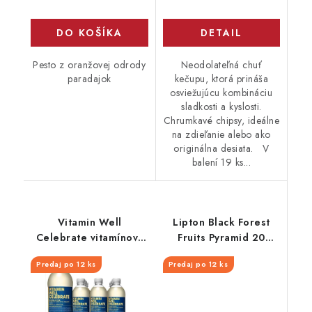
DO KOŠÍKA
DETAIL
Pesto z oranžovej odrody
Neodolateľná chuť
paradajok
kečupu, ktorá prináša
osviežujúcu kombináciu
sladkosti a kyslosti.
Chrumkavé chipsy, ideálne
na zdieľanie alebo ako
originálna desiata. V
balení 19 ks...
Vitamin Well
Lipton Black Forest
Celebrate vitamínový
Fruits Pyramid 20
nápoj 500 ml
vrecúšok x1,5g
Predaj po 12 ks
Predaj po 12 ks