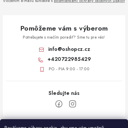
Vložením e-mailu súhlasíte s
podmienkami ochrany osobných údajov
Pomôžeme vám s výberom
Potrebujete s niečím poradiť? Sme tu pre vás!
info
@
oshopcz.cz
+420722985429
PO - PIA 9:00 - 17:00
Z
Používame súbory cookie, aby sme vám umožnili