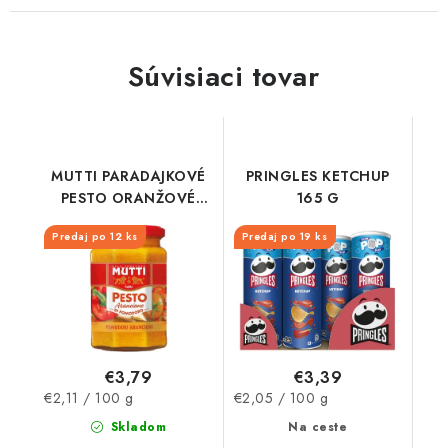
Súvisiaci tovar
MUTTI PARADAJKOVÉ
PRINGLES KETCHUP
PESTO ORANŽOVÉ
165 G
SKLO 180G
Predaj po 12 ks
Predaj po 19 ks
€3,79
€3,39
Jednotková
Jednotková
€2,11 / 100 g
€2,05 / 100 g
cena:
cena:
Skladom
Na ceste