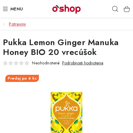
Prejsť
Hľad
na
obsah
Potraviny
OSOBNÁ STAROSTLIVOSŤ
Pukka Lemon Ginger Manuka
POTRAVINY
Honey BIO 20 vrecúšok
HRAČKY 🧸
Neohodnotené
Podrobnosti hodnotenia
DROGÉRIA
Predaj po 4 ks
ZACHRÁŇTE PRODUKTY
ZNAČKY
Doprava a platby
Obchodné podmienky
Podmienky ochrany osobných údajov
Servis a reklamácia