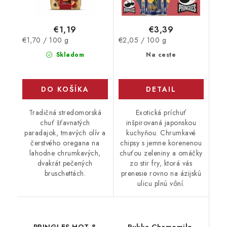
€1,19
€3,39
Jednotková
Jednotková
€1,70 / 100 g
€2,05 / 100 g
cena:
cena:
Skladom
Na ceste
DO KOŠÍKA
DETAIL
Tradičná stredomorská
Exotická príchuť
chuť šťavnatých
inšpirovaná japonskou
paradajok, tmavých olív a
kuchyňou. Chrumkavé
čerstvého oregana na
chipsy s jemne korenenou
lahodne chrumkavých,
chuťou zeleniny a omáčky
dvakrát pečených
zo stir fry, ktorá vás
bruschettách.
prenesie rovno na ázijskú
ulicu plnú vôní.
PRINGLES HOT &
Pukka Chamomile,