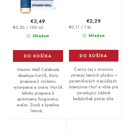
€2,29
€2,49
Jednotková
Jednotková
€0,11 / 1 ks
€0,50 / 100 ml
cena:
cena:
Skladom
Skladom
DO KOŠÍKA
DO KOŠÍKA
Čierny čaj s ovocnou
Vitamin Well Celebrate
zmesou lesných plodov v
obsahuje horčík, ktorý
pyramídových vrecúškach.
prispieva k zníženiu
Intenzívna chuť a vôňa pre
vyčerpania a únavy. Horčík
osviežujúci zážitok
takisto prispieva k
kedykoľvek počas dňa.
správnemu fungovaniu
svalov. Zinok a kyselina
listová...