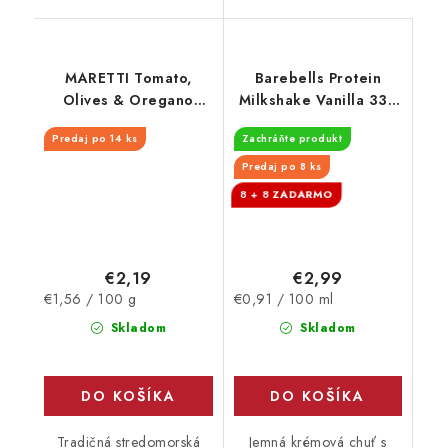
MARETTI Tomato,
Barebells Protein
Olives & Oregano
Milkshake Vanilla 330
140g CZSK
ml - EXPIRÁCIA
Predaj po 14 ks
Zachráňte produkt
30.9.2026
Predaj po 8 ks
8 + 8
€2,19
€2,99
Jednotková
Jednotková
€1,56 / 100 g
€0,91 / 100 ml
cena:
cena:
Skladom
Skladom
DO KOŠÍKA
DO KOŠÍKA
Tradičná stredomorská
Jemná krémová chuť s