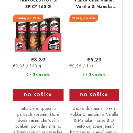
SPICY 165 G
Vanilla & Manuka
honey BIO 20 vrecúšok
Predaj po 19 ks
Predaj po 4 ks
€5,29
€3,39
Jednotková
Jednotková
€0,26 / 1 ks
€2,05 / 100 g
cena:
cena:
Skladom
Skladom
DO KOŠÍKA
DO KOŠÍKA
Zažite dokonalý relax s
Intenzívne spojenie
Pukka Chamomile, Vanilla
pálivých korenín, ktoré
& Manuka Honey BIO.
dodá vašim chuťovým
Tento čaj spája jemný
bunkám poriadny šmrnc.
harmanček, sladkú vanilku
Chrumkavé chipsy ideálne