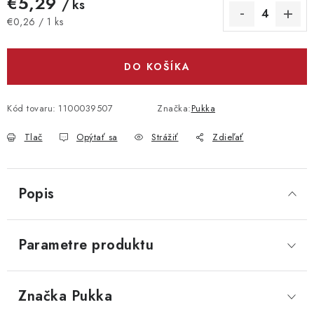
€5,29
/ ks
Jednotková cena:
€0,26 / 1 ks
DO KOŠÍKA
Kód tovaru:
1100039507
Značka:
Pukka
Tlač
Opýtať sa
Strážiť
Zdieľať
Popis
Parametre produktu
Značka
 Pukka