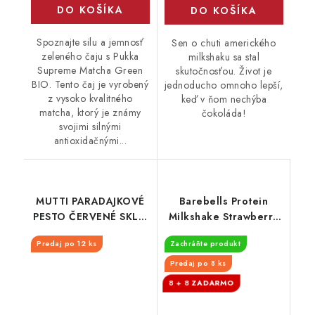
DO KOŠÍKA
DO KOŠÍKA
Spoznajte silu a jemnosť
Sen o chuti amerického
zeleného čaju s Pukka
milkshaku sa stal
Supreme Matcha Green
skutočnosťou. Život je
BIO. Tento čaj je vyrobený
jednoducho omnoho lepší,
z vysoko kvalitného
keď v ňom nechýba
matcha, ktorý je známy
čokoláda!
svojimi silnými
antioxidačnými...
MUTTI PARADAJKOVÉ
Barebells Protein
PESTO ČERVENÉ SKLO
Milkshake Strawberry
180G
330 ml - EXPIRÁCIA
Predaj po 12 ks
Zachráňte produkt
30.9.2026
Predaj po 8 ks
8 + 8