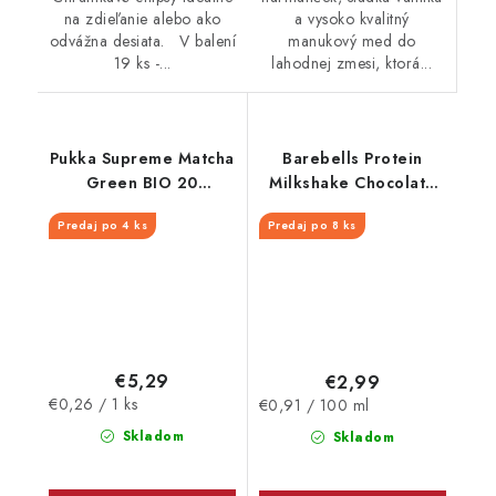
a vysoko kvalitný
na zdieľanie alebo ako
manukový med do
odvážna desiata. V balení
lahodnej zmesi, ktorá...
19 ks -...
Pukka Supreme Matcha
Barebells Protein
Green BIO 20
Milkshake Chocolate
vrecúšok
330 ml
Predaj po 4 ks
Predaj po 8 ks
€5,29
€2,99
Jednotková
Jednotková
€0,26 / 1 ks
€0,91 / 100 ml
cena:
cena:
Skladom
Skladom