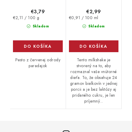
€3,79
€2,99
Jednotková
Jednotková
€2,11 / 100 g
€0,91 / 100 ml
cena:
cena:
Skladom
Skladom
DO KOŠÍKA
DO KOŠÍKA
Pesto z červenej odrody
Tento milkshake je
paradajok
stvorený na to, aby
rozmaznal vaše vnútorné
dieťa. To, že obsahuje 24
gramov bielkovín v jednej
porcii a je bez laktózy aj
pridaného cukru, je len
príjemný...