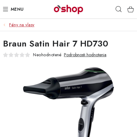
Prejsť
Hľad
na
obsah
Fény na vlasy
OSOBNÁ STAROSTLIVOSŤ
Braun Satin Hair 7 HD730
POTRAVINY
Neohodnotené
Podrobnosti hodnotenia
HRAČKY 🧸
DROGÉRIA
ZACHRÁŇTE PRODUKTY
ZNAČKY
Doprava a platby
Obchodné podmienky
Podmienky ochrany osobných údajov
Servis a reklamácia