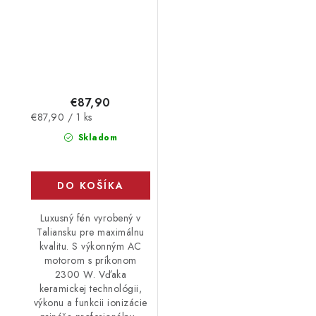
€87,90
Jednotková
€87,90 / 1 ks
cena:
Skladom
DO KOŠÍKA
Luxusný fén vyrobený v
Taliansku pre maximálnu
kvalitu. S výkonným AC
motorom s príkonom
2300 W. Vďaka
keramickej technológii,
výkonu a funkcii ionizácie