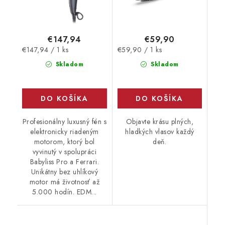
€147,94
€59,90
Jednotková
Jednotková
€147,94 / 1 ks
€59,90 / 1 ks
cena:
cena:
Skladom
Skladom
DO KOŠÍKA
DO KOŠÍKA
Profesionálny luxusný fén s
Objavte krásu plných,
elektronicky riadeným
hladkých vlasov každý
motorom, ktorý bol
deň.
vyvinutý v spolupráci
Babyliss Pro a Ferrari.
Unikátny bez uhlíkový
motor má životnosť až
5.000 hodín. EDM...