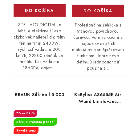
DO KOŠÍKA
DO KOŠÍKA
STELLATO DIGITAL je
Profesionálna žehlička s
ľahší a efektívnejší ako
titánovou povrchovou
akýkoľvek najlepší digitálny
úpravou. Vola vyrobená z
fén na trhu! 2400W,
najpokrokovejších
rýchlosť vzduchu 208
materiálov a so špičkovými
km/h, 22800 otáčok za
funkciami, ktoré novo
minútu, tlak vzduchu
definujú jednoduchosť
1860Pa, objem...
použitia a...
BRAUN Silk-épil 5-000
BaByliss AS6555E Air
Wand Limitovaná
edícia
37 %
Záruka vrátenia peňazí
Skvelá cena