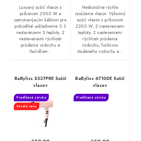
Luxusný sušič vlasov s
Neskutočne rýchle
príkonom 2000 W a
vysúšanie vlasov. Výkonný
samonavíjacím káblom pre
sušič vlasov s príkonom
pohodlné uskladnenie. S 3
2200 W, 2 nastaveniami
nastaveniami 3 teploty, 2
teploty, 2 nastaveniami
nastaveniami rýchlosti
rýchlosti prúdenia
prúdenia vzduchu a
vzduchu, funkciou
tlačidlom...
studeného vzduchu a...
BaByliss 5337PRE Sušič
BaByliss 6710DE Sušič
vlasov
vlasov
Predĺžená záruka
Predĺžená záruka
Skvelá cena