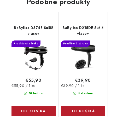
Podobné produkty
BaByliss D374E Sušič
BaByliss D215DE Sušič
vlasov
vlasov
Predĺžená záruka
Predĺžená záruka
€55,90
€39,90
Jednotková
Jednotková
€55,90 / 1 ks
€39,90 / 1 ks
cena:
cena:
Skladom
Skladom
DO KOŠÍKA
DO KOŠÍKA