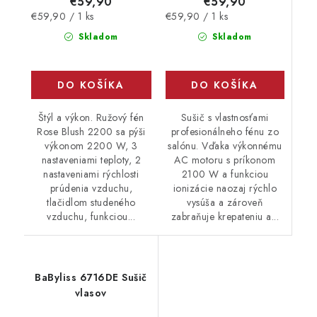
€59,90
€59,90
Jednotková
Jednotková
€59,90 / 1 ks
€59,90 / 1 ks
cena:
cena:
Skladom
Skladom
DO KOŠÍKA
DO KOŠÍKA
Sušič s vlastnosťami
Štýl a výkon. Ružový fén
profesionálneho fénu zo
Rose Blush 2200 sa pýši
salónu. Vďaka výkonnému
výkonom 2200 W, 3
AC motoru s príkonom
nastaveniami teploty, 2
2100 W a funkciou
nastaveniami rýchlosti
ionizácie naozaj rýchlo
prúdenia vzduchu,
vysúša a zároveň
tlačidlom studeného
zabraňuje krepateniu a...
vzduchu, funkciou...
BaByliss 6716DE Sušič
vlasov