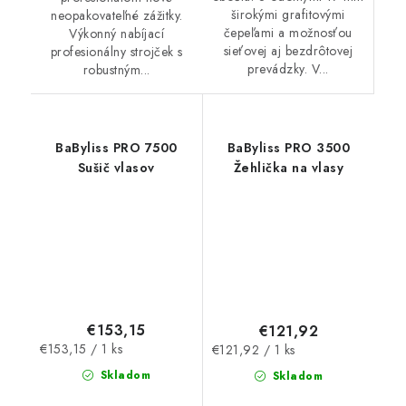
širokými grafitovými
neopakovateľné zážitky.
čepeľami a možnosťou
Výkonný nabíjací
sieťovej aj bezdrôtovej
profesionálny strojček s
prevádzky. V...
robustným...
BaByliss PRO 7500
BaByliss PRO 3500
Sušič vlasov
Žehlička na vlasy
€153,15
€121,92
Jednotková
Jednotková
€153,15 / 1 ks
€121,92 / 1 ks
cena:
cena:
Skladom
Skladom