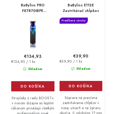
BaByliss PRO
BaByliss E112E
FX7870IBPE
Zastrihávač chĺpkov
Multifunkčný
Predĺžená záruka
zastrihávač
€39,90
€134,93
Jednotková
Jednotková
€39,90 / 1 ks
€134,93 / 1 ks
cena:
cena:
Skladom
Skladom
DO KOŠÍKA
DO KOŠÍKA
Súprava na precízne
Strojčeky z radu BOOST+
zastrihávanie chĺpkov v
v novom dizajne as lepším
nose, ušiach a na úpravu
výkonom prinášajú všetkým
obočia. S odolnými 17 mm
profesionálom nové