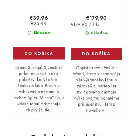
€179,90
€39,96
€63,99
Jednotková
€179,90 / 1 ks
cena:
Skladom
Skladom
DO KOŠÍKA
DO KOŠÍKA
Braun Silk·épil 5 zaistí až
Objavte revolučný Air
jeden mesiac hladkej
Wand, ktorý v sebe spája
pokožky, kedykoľvek.
silu výkonného fénu a
Tento epilátor Braun je
zároveň aj variabilitu
vybavený pinzetami s
stylingového nástroja
technológiou MicroGrip, a
vďaka svojmu bohatému
vďaka tomu odstraňuje
príslušenstvu. Teraz
chĺpky (aj tie...
novinka v...