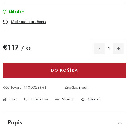
Skladom
Možnosti doručenia
€117
/ ks
Jednotková cena:
DO KOŠÍKA
Kód tovaru:
1100023861
Značka:
Braun
Tlač
Opýtať sa
Strážiť
Zdieľať
Popis