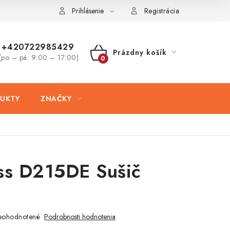
ovaru
Kontakty
Prihlásenie
Registrácia
+420722985429
Prázdny košík
(po – pá: 9:00 – 17:00)
NÁKUPNÝ
KOŠÍK
UKTY
ZNAČKY
ss D215DE Sušič
eohodnotené
Podrobnosti hodnotenia