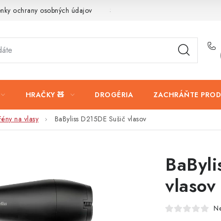
nky ochrany osobných údajov
Servis a reklamácia
Vrátanie t
HRAČKY 🧸
DROGÉRIA
ZACHRÁŇTE PROD
Fény na vlasy
BaByliss D215DE Sušič vlasov
BaByli
vlasov
N