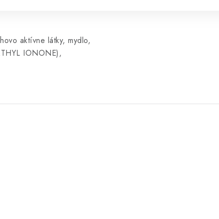
ovo aktívne látky, mydlo,
METHYL IONONE),