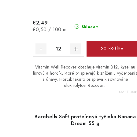
€2,49
Skladom
Jednotková
€0,50 / 100 ml
cena:
DO KOŠÍKA
Vitamin Well Recover obsahuje vitamín B12, kyselinu
listovú a horčík, ktoré prispievajú k zníženiu vyčerpani
a únavy. Horčík takisto prispieva k rovnováhe
elektrolytov. Recover...
Kód:
110004
Barebells Soft proteínová tyčinka Banana
Dream 55 g