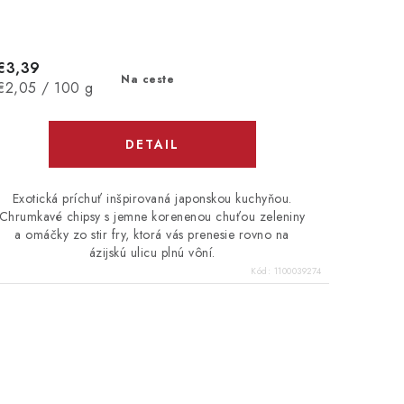
€3,39
Na ceste
Jednotková
€2,05 / 100 g
cena:
DETAIL
Exotická príchuť inšpirovaná japonskou kuchyňou.
Chrumkavé chipsy s jemne korenenou chuťou zeleniny
a omáčky zo stir fry, ktorá vás prenesie rovno na
ázijskú ulicu plnú vôní.
Kód:
1100039274