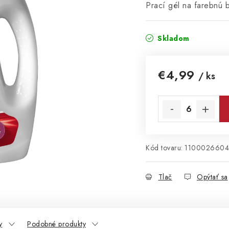
Prací gél na farebnú b
Skladom
€4,99
/ ks
Jednotková cena:
Kód tovaru:
1100026604
Tlač
Opýtať sa
y
Podobné produkty