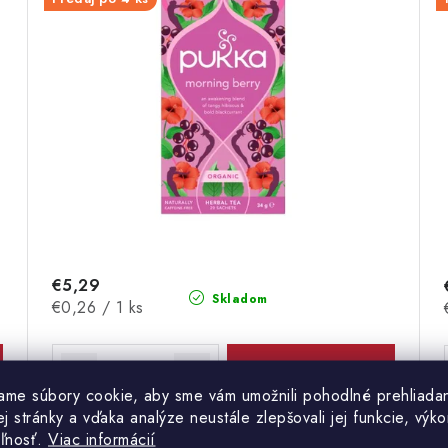
€5,29
Skladom
Jednotková
€0,26 / 1 ks
cena:
DO KOŠÍKA
ame súbory cookie, aby sme vám umožnili pohodlné prehliada
 stránky a vďaka analýze neustále zlepšovali jej funkcie, výko
Táto organická zmes kombinuje šťavnaté bobule s
eľnosť.
Viac informácií