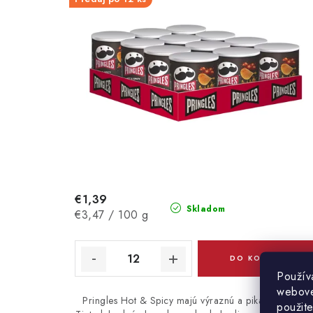
€1,39
Skladom
Jednotková
€3,47 / 100 g
cena:
DO KOŠÍKA
Použív
webovej
Pringles Hot & Spicy majú výraznú a pikantnú chuť.
použit