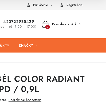
ovaru
Kontakty
Prihlásenie
Registrácia
+420722985429
Prázdny košík
(po – pá: 9:00 – 17:00)
NÁKUPNÝ
KOŠÍK
DUKTY
ZNAČKY
ÉL COLOR RADIANT
PD / 0,9L
tené
Podrobnosti hodnotenia