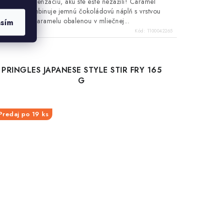
chuťovú senzáciu, akú ste ešte nezažili! Caramel
Choco kombinuje jemnú čokoládovú náplň s vrstvou
karamelu obalenou v mliečnej...
asím
Kód:
1100042265
PRINGLES JAPANESE STYLE STIR FRY 165
G
Predaj po 19 ks