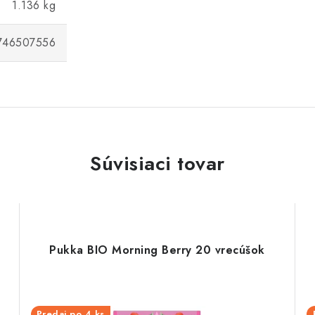
1.136 kg
746507556
Súvisiaci tovar
Pukka BIO Morning Berry 20 vrecúšok
Predaj po 4 ks