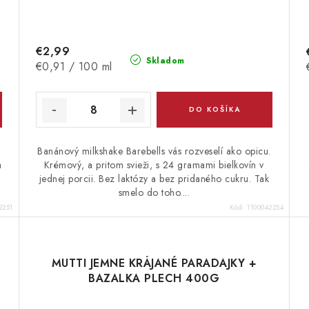
€2,99
Skladom
Jednotková
€0,91 / 100 ml
cena:
DO KOŠÍKA
Banánový milkshake Barebells vás rozveselí ako opicu.
a
Krémový, a pritom svieži, s 24 gramami bielkovín v
jednej porcii. Bez laktózy a bez pridaného cukru. Tak
smelo do toho....
2251
Kód:
1100042254
MUTTI JEMNE KRÁJANÉ PARADAJKY +
BAZALKA PLECH 400G