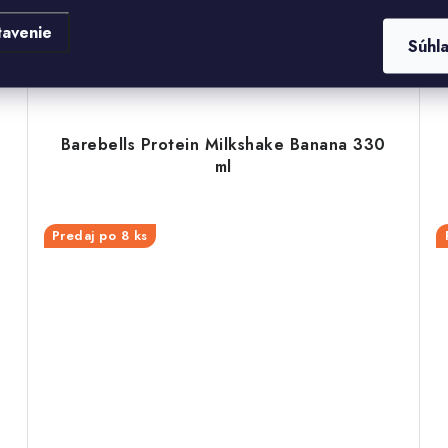
,
jemnými bylinkami, ktoré podporujú vitalitu a dobrú
náladu. Vhodná ako ranná alternatíva ku káve, bez
tavenie
kofeínu, s prírodným...
Súhl
2754
Kód:
1100039506
Barebells Protein Milkshake Banana 330
ml
Predaj po 8 ks