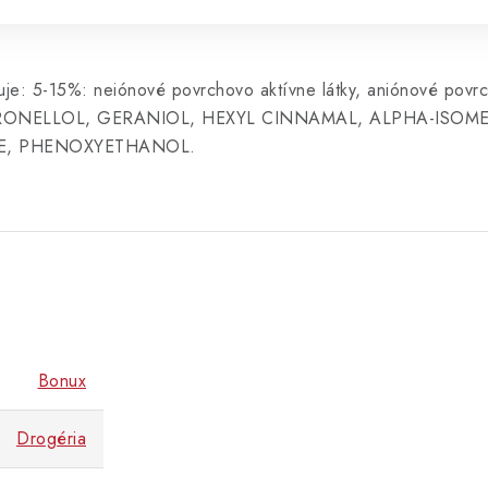
je: 5-15%: neiónové povrchovo aktívne látky, aniónové povrch
 (CITRONELLOL, GERANIOL, HEXYL CINNAMAL, ALPHA-ISO
NE, PHENOXYETHANOL.
Bonux
Drogéria