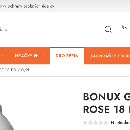
nky ochrany osobných údajov
Servis a reklamácia
Vrátanie t
ZACHRÁŇTE PRO
HRAČKY 🧸
DROGÉRIA
 18 PD / 0,9L
BONUX G
ROSE 18 
Neohodno