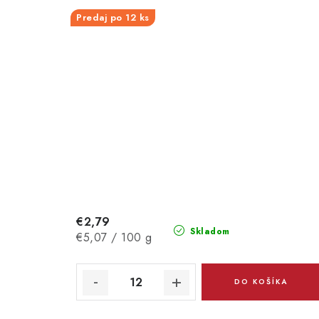
Predaj po 12 ks
€2,79
Skladom
Jednotková
€5,07 / 100 g
cena:
DO KOŠÍKA