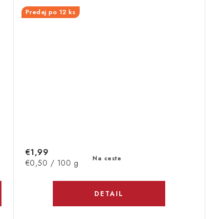
Predaj po 12 ks
€1,99
Na ceste
Jednotková
€0,50 / 100 g
cena:
DETAIL