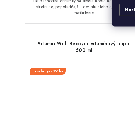
Tieto lahodné chrumky sa skvele hodia na každú párty
stretnutie, popoludňajšiu desiatu alebo aj na rýchle
Nas
maškrtenie.
Kód:
110001
Vitamin Well Recover vitamínový nápoj
500 ml
Predaj po 12 ks