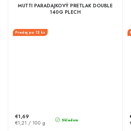
0
MUTTI PARADAJKOVÝ PRETLAK DOUBLE
140G PLECH
Predaj po 12 ks
€1,69
Skladom
Jednotková
€1,21 / 100 g
cena: