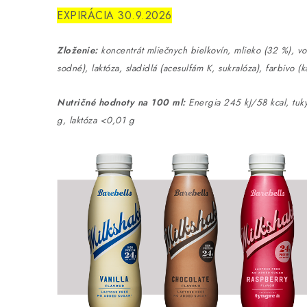
EXPIRÁCIA 30.9.2026
Zloženie:
koncentrát mliečnych bielkovín, mlieko (32 %), vod
sodné), laktóza, sladidlá (acesulfám K, sukralóza), farbivo (k
Nutričné ​​hodnoty na 100 ml:
Energia 245 kJ/58 kcal, tuky 
g, laktóza <0,01 g