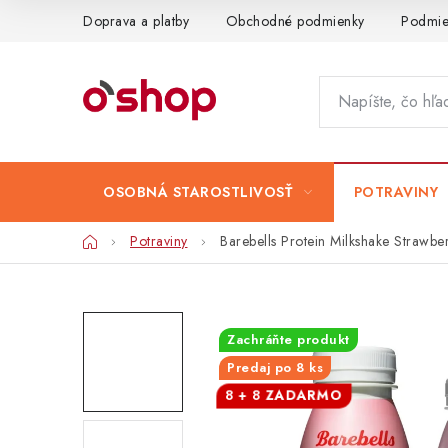
Prejsť
Doprava a platby
Obchodné podmienky
Podmie
na
obsah
OSOBNÁ STAROSTLIVOSŤ
POTRAVINY
Domov
Potraviny
Barebells Protein Milkshake Straw
Zachráňte produkt
Predaj po 8 ks
8 + 8