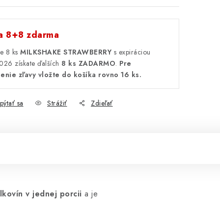
a 8+8 zdarma
pe 8 ks
MILKSHAKE STRAWBERRY
s expiráciou
026 získate ďalších
8 ks ZADARMO
.
Pre
enie zľavy vložte do košíka rovno 16 ks.
pýtať sa
Strážiť
Zdieľať
kovín v jednej porcii
a je