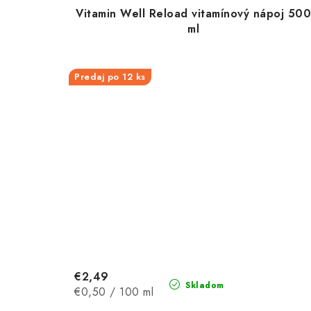
Vitamin Well Reload vitamínový nápoj 50
ml
Predaj po 12 ks
€2,49
Skladom
Jednotková
€0,50 / 100 ml
cena: