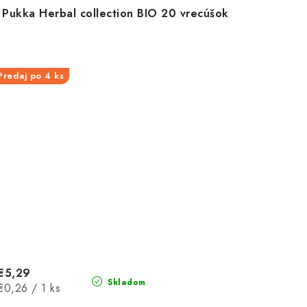
Pukka Herbal collection BIO 20 vrecúšok
Predaj po 4 ks
€5,29
Skladom
Jednotková
€0,26 / 1 ks
cena: