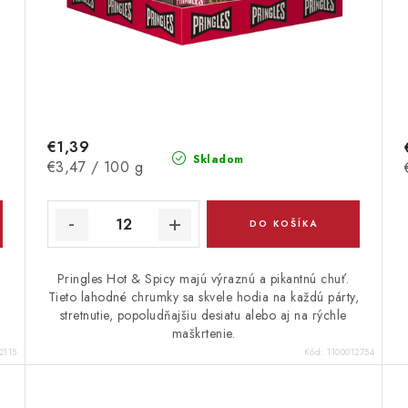
€1,39
Skladom
Jednotková
€3,47 / 100 g
cena:
DO KOŠÍKA
,
Pringles Hot & Spicy majú výraznú a pikantnú chuť.
Tieto lahodné chrumky sa skvele hodia na každú párty,
stretnutie, popoludňajšiu desiatu alebo aj na rýchle
maškrtenie.
2115
Kód:
1100012754