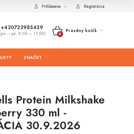
ovaru
Kontakty
Prihlásenie
Registrácia
+420722985429
Prázdny košík
(po – pá: 9:00 – 17:00)
NÁKUPNÝ
KOŠÍK
UKTY
ZNAČKY
lls Protein Milkshake
erry 330 ml -
ÁCIA 30.9.2026