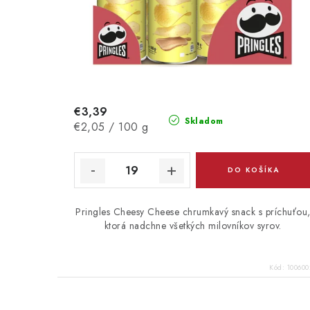
€3,39
Skladom
Jednotková
€2,05 / 100 g
cena:
DO KOŠÍKA
Pringles Cheesy Cheese chrumkavý snack s príchuťou
ktorá nadchne všetkých milovníkov syrov.
Kód:
100600