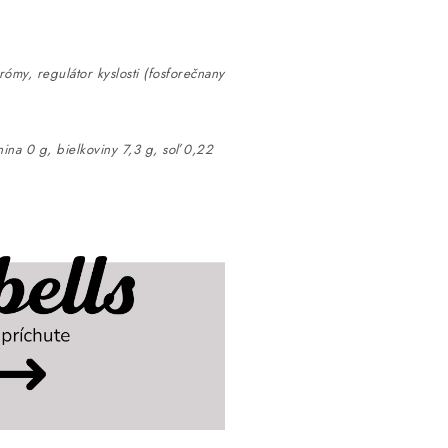
ómy, regulátor kyslosti (fosforečnany
nina 0 g, bielkoviny 7,3 g, soľ 0,22