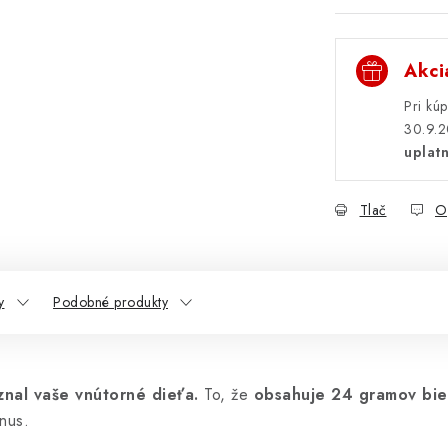
Akci
Pri kú
30.9.2
uplatn
Tlač
O
y
Podobné produkty
znal vaše vnútorné dieťa.
To, že
obsahuje 24 gramov biel
nus.