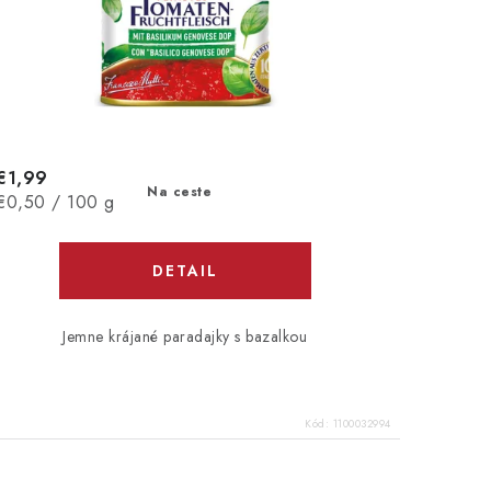
€1,99
Na ceste
Jednotková
€0,50 / 100 g
cena:
DETAIL
Jemne krájané paradajky s bazalkou
Kód:
1100032994