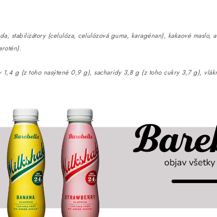
a, stabilizátory (celulóza, celulózová guma, karagénan), kakaové maslo, ar
arotén).
1,4 g (z toho nasýtené 0,9 g), sacharidy 3,8 g (z toho cukry 3,7 g), vlák