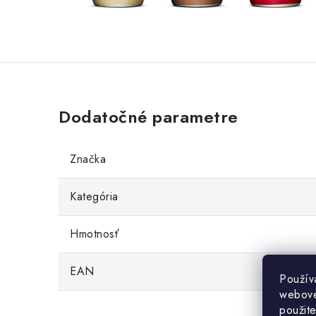
Dodatočné parametre
Značka
Kategória
Hmotnosť
EAN
7340
Použív
webovej
použit