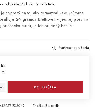
eohodnotené
Podrobnosti hodnotenia
 je stvorený na to, aby rozmaznal vaše vnútorné
bsahuje 24 gramov bielkovín v jednej porcii
a
aj pridaného cukru, je len príjemný bonus.
Možnosti doručenia
 ks
cena:
 ml
DO KOŠÍKA
042257-EX30/9
Značka:
Barebells