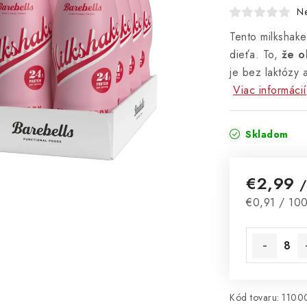
N
Tento milkshake
dieťa. To,
že o
je bez laktózy 
Viac informácií
Skladom
€2,99
/
Jednotková 
€0,91 / 100
Kód tovaru:
1100