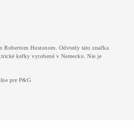
om Robertom Hustonom. Odvtedy táto značka
ektrické kefky vyrobené v Nemecku. Nie je
delne pre P&G