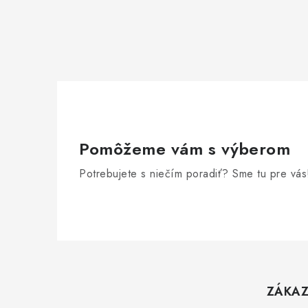
Pomôžeme vám s výberom
Potrebujete s niečím poradiť? Sme tu pre vás
Z
á
ZÁKAZ
p