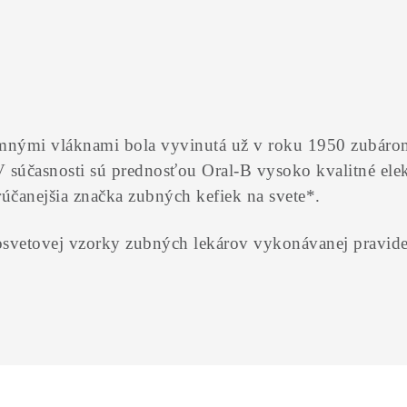
jemnými vláknami bola vyvinutá už v roku 1950 zubár
V súčasnosti sú prednosťou Oral-B vysoko kvalitné el
účanejšia značka zubných kefiek na svete*.
losvetovej vzorky zubných lekárov vykonávanej pravi