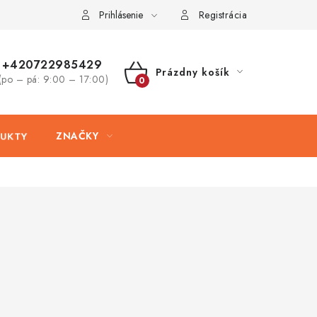
ovaru
Kontakty
Prihlásenie
Registrácia
+420722985429
Prázdny košík
(po – pá: 9:00 – 17:00)
NÁKUPNÝ
KOŠÍK
UKTY
ZNAČKY