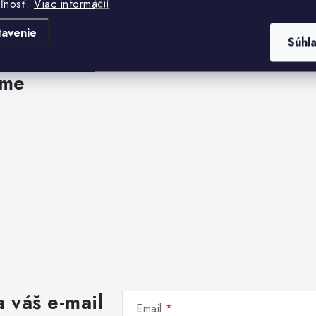
eľnosť.
Viac informácií
tavenie
Súhl
ame
 váš e-mail
Email