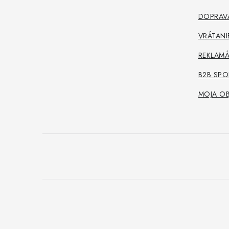
ä
DOPRAVA
t
VRÁTANI
i
REKLAMÁ
e
B2B SP
MOJA O