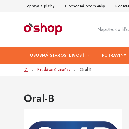
Prejsť
Doprava a platby
Obchodné podmienky
Podmie
na
obsah
OSOBNÁ STAROSTLIVOSŤ
POTRAVINY
Domov
Predávané značky
Oral-B
Oral-B