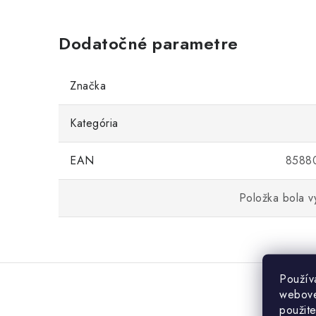
Dodatočné parametre
Značka
Kategória
EAN
8588
Položka bola 
Použív
webovej
použit