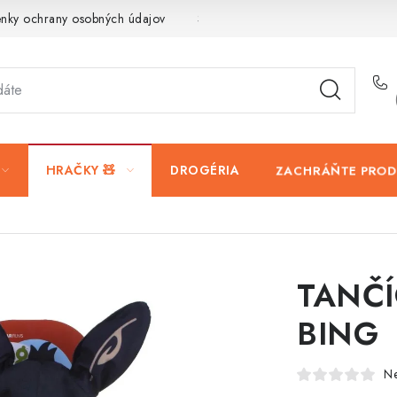
nky ochrany osobných údajov
Servis a reklamácia
Vrátanie t
ZACHRÁŇTE PROD
HRAČKY 🧸
DROGÉRIA
TANČÍ
BING
N