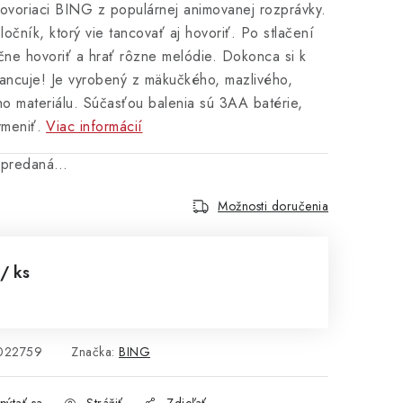
hovoriaci BING z populárnej animovanej rozprávky.
ločník, ktorý vie tancovať aj hovoriť. Po stlačení
čne hovoriť a hrať rôzne melódie. Dokonca si k
tancuje! Je vyrobený z mäkučkého, mazlivého,
ho materiálu. Súčasťou balenia sú 3AA batérie,
ymeniť.
Viac informácií
vypredaná…
Možnosti doručenia
/ ks
cena:
022759
Značka:
BING