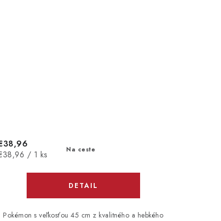
€38,96
Na ceste
Jednotková
€38,96 / 1 ks
cena:
DETAIL
Pokémon s veľkosťou 45 cm z kvalitného a hebkého