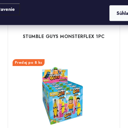
Súvisiaci tovar
tavenie
Súhl
STUMBLE GUYS MONSTERFLEX 1PC
Predaj po 8 ks