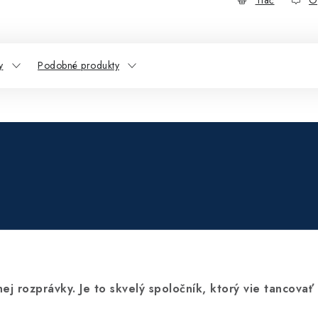
Tlač
O
y
Podobné produkty
j rozprávky. Je to skvelý spoločník, ktorý vie tancovať 