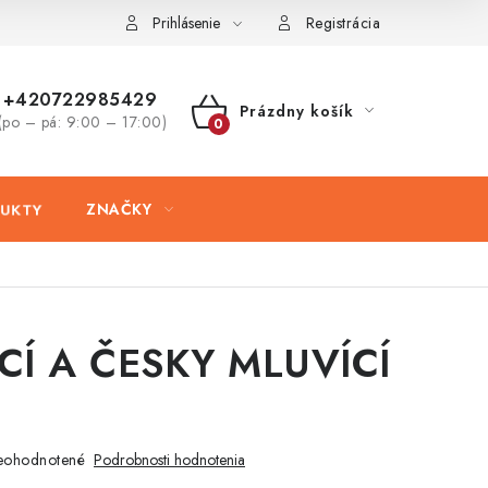
ovaru
Kontakty
Prihlásenie
Registrácia
+420722985429
Prázdny košík
(po – pá: 9:00 – 17:00)
NÁKUPNÝ
KOŠÍK
UKTY
ZNAČKY
CÍ A ČESKY MLUVÍCÍ
eohodnotené
Podrobnosti hodnotenia