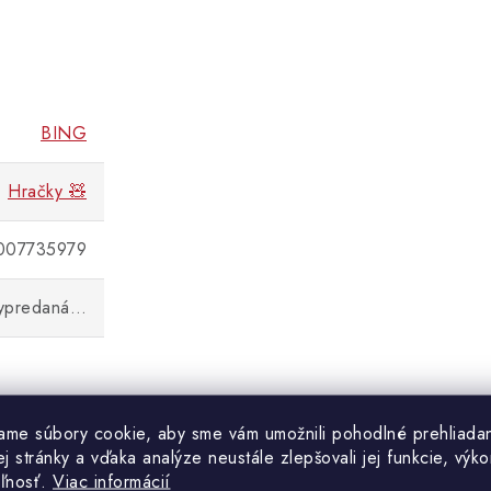
BING
Hračky 🧸
007735979
vypredaná…
ame súbory cookie, aby sme vám umožnili pohodlné prehliada
 stránky a vďaka analýze neustále zlepšovali jej funkcie, výko
eľnosť.
Viac informácií