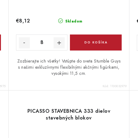
€8,12
Skladom
DO KOŠÍKA
Zozbierajte ich všetky! Vstúpte do sveta Stumble Guys
s našimi exkluzívnymi flexibilnými akčnými figúrkami,
vysokými 11,5 cm.
2975
Kód:
1100032979
PICASSO STAVEBNICA 333 dielov
stavebných blokov