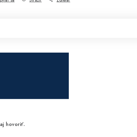
pýtať sa
Strážiť
Zdieľať
aj hovoriť.