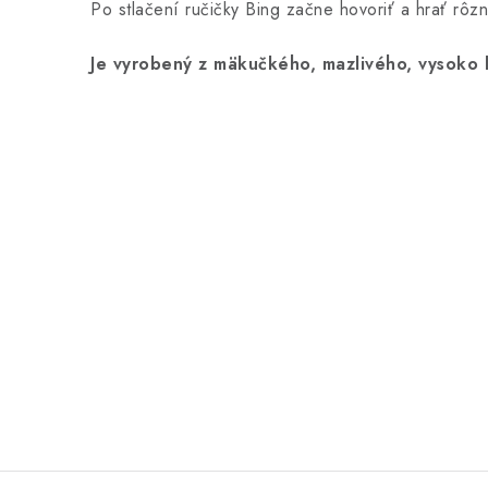
Po stlačení ručičky Bing začne hovoriť a hrať rôz
Je vyrobený z mäkučkého, mazlivého, vysoko k