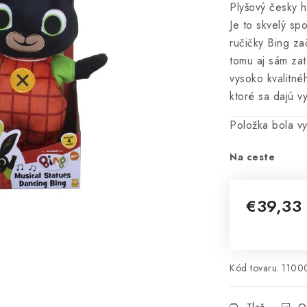
Plyšový česky 
Je to skvelý spo
ručičky Bing za
tomu aj sám za
vysoko kvalitné
ktoré sa dajú v
Položka bola 
Na ceste
€39,33
Jednotková 
Kód tovaru:
1100