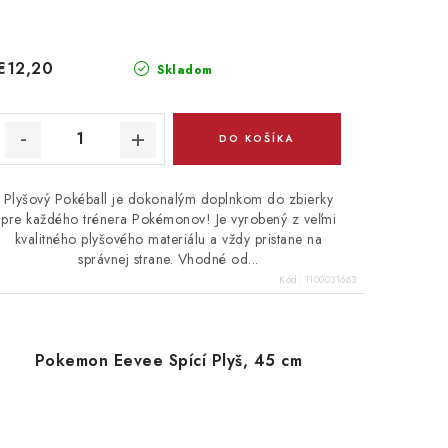
€12,20
Skladom
DO KOŠÍKA
Plyšový Pokéball je dokonalým doplnkom do zbierky
pre každého trénera Pokémonov! Je vyrobený z veľmi
kvalitného plyšového materiálu a vždy pristane na
správnej strane. Vhodné od...
Kód:
1100031663
Pokemon Eevee Spící Plyš, 45 cm