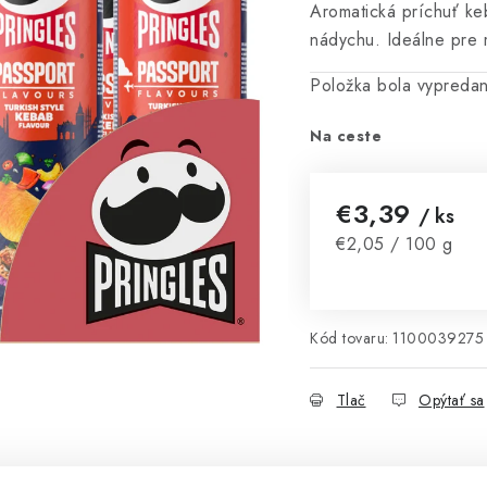
Aromatická príchuť k
nádychu. Ideálne pre m
Položka bola vypred
Na ceste
€3,39
/ ks
Jednotková cena:
€2,05 / 100 g
Kód tovaru:
1100039275
Tlač
Opýtať sa