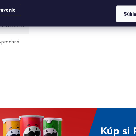
0.221 kg
tavenie
Súhl
990185825
vypredaná…