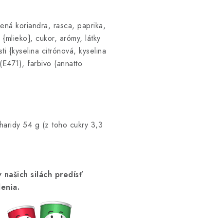
ná koriandra, rasca, paprika,
{mlieko}, cukor, arómy, látky
i {kyselina citrónová, kyselina
(E471), farbivo (annatto
haridy 54 g (z toho cukry 3,3
našich silách predísť
enia.