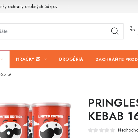
nky ochrany osobných údajov
Servis a reklamácia
Vrátanie t
ZACHRÁŇTE PRO
HRAČKY 🧸
DROGÉRIA
165 G
PRINGLE
KEBAB 1
Neohodno