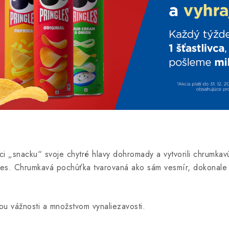
íci „snacku“ svoje chytré hlavy dohromady a vytvorili chrumka
gles. Chrumkavá pochúťka tvarovaná ako sám vesmír, dokonale 
u vážnosti a množstvom vynaliezavosti.