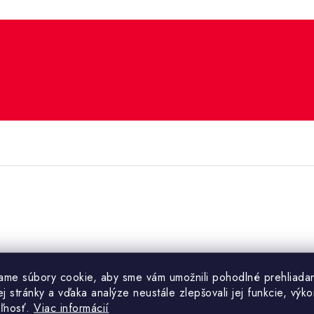
Pringles
ame súbory cookie, aby sme vám umožnili pohodlné prehliada
 stránky a vďaka analýze neustále zlepšovali jej funkcie, výko
Potraviny
eľnosť.
Viac informácií