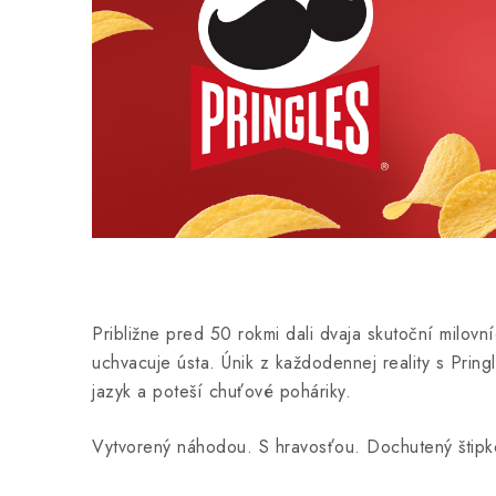
Približne pred 50 rokmi dali dvaja skutoční milovn
uchvacuje ústa. Únik z každodennej reality s Prin
jazyk a poteší chuťové poháriky.
Vytvorený náhodou. S hravosťou. Dochutený štipko