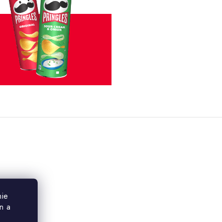
nie
n a