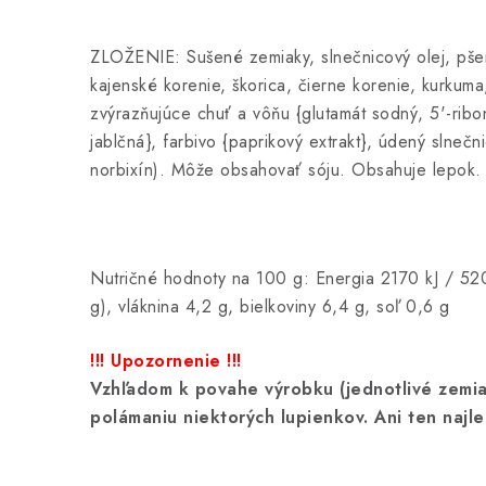
ZLOŽENIE: Sušené zemiaky, slnečnicový olej, pšen
kajenské korenie, škorica, čierne korenie, kurkuma,
zvýrazňujúce chuť a vôňu {glutamát sodný, 5'-ribonu
jablčná}, farbivo {paprikový extrakt}, údený slnečn
norbixín). Môže obsahovať sóju. Obsahuje lepok.
Nutričné hodnoty na 100 g: Energia 2170 kJ / 520 
g), vláknina 4,2 g, bielkoviny 6,4 g, soľ 0,6 g
!!! Upozornenie !!!
Vzhľadom k povahe výrobku (jednotlivé zemiak
polámaniu niektorých lupienkov. Ani ten najle