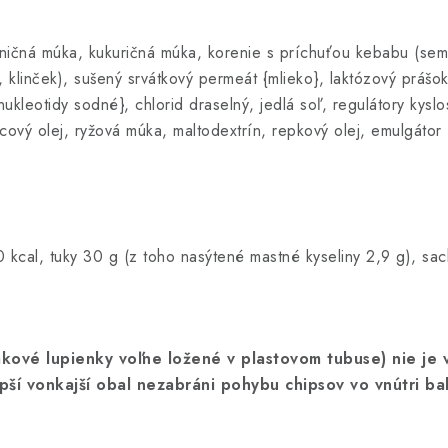
ičná múka, kukuričná múka, korenie s príchuťou kebabu (seme
 klinček), sušený srvátkový permeát {mlieko}, laktózový prášok 
kleotidy sodné}, chlorid draselný, jedlá soľ, regulátory kyslost
icový olej, ryžová múka, maltodextrín, repkový olej, emulgátor 
kcal, tuky 30 g (z toho nasýtené mastné kyseliny 2,9 g), sac
ové lupienky voľne ložené v plastovom tubuse) nie je v 
pší vonkajší obal nezabráni pohybu chipsov vo vnútri bal