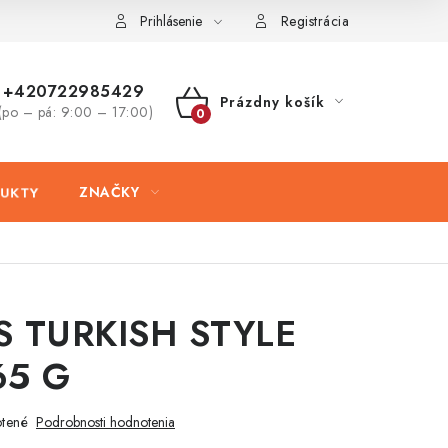
ovaru
Kontakty
Prihlásenie
Registrácia
+420722985429
Prázdny košík
(po – pá: 9:00 – 17:00)
NÁKUPNÝ
KOŠÍK
DUKTY
ZNAČKY
S TURKISH STYLE
65 G
tené
Podrobnosti hodnotenia