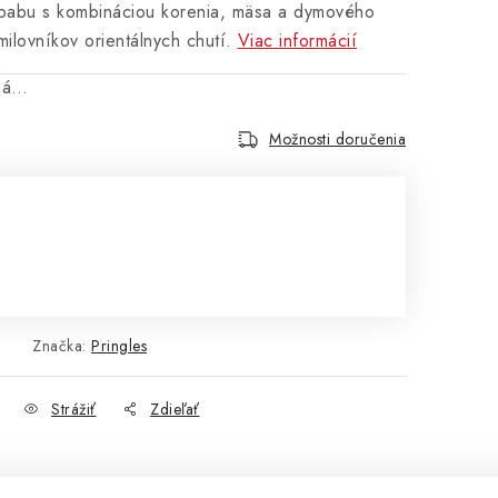
ebabu s kombináciou korenia, mäsa a dymového
ilovníkov orientálnych chutí.
Viac informácií
aná…
Možnosti doručenia
Značka:
Pringles
Strážiť
Zdieľať