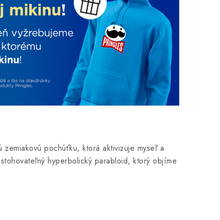
vú zemiakovú pochúťku, ktorá aktivizuje myseľ a
stohovateľný hyperbolický parabloid, ktorý objíme