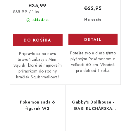
€35,99
€62,95
Jednotková
€35,99 / 1 ks
cena:
Na ceste
Skladom
DETAIL
DO KOŠÍKA
Potešte svoje dieťa týmto
Pripravte sa na novú
plyšovým Pokémonom o
úroveň zábavy s Mini-
veľkosti 60 cm. Vhodné
Squish, ktoré sú najnovším
pre deti od 1 roku.
prírastkom do rodiny
hračiek Squishmallows!
Pokemon sada 6
Gabby's Dollhouse -
figurek W3
GABI KUCHÁRSKA
KNIHA, PLUSH 25 CM