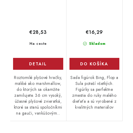
€28,53
€16,29
Na ceste
Skladom
DETAIL
DO KOŠÍKA
Roztomilé plyšové hračky,
Sada figúrok Bing, Flop a
mäkké ako marshmallow,
Sula poteší všetkých.
do ktorých sa okamžite
Figúrky sa perfektne
zamilujete. 36 cm vysoký,
zmestia do ruky malého
úžasné plyšové zvieratká,
dieťaťa a sú vyrobené z
ktoré sa stanú spoločníkmi
kvalitných materiálov
na gauči, vankúšovým...