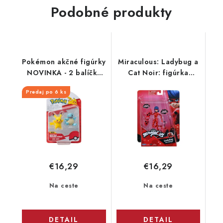
Podobné produkty
Pokémon akčné figúrky
Miraculous: Ladybug a
NOVINKA - 2 balíčky
Cat Noir: figúrka
asistentov
Ladybug
Predaj po 6 ks
(Charmander &
Pikachu, Squirtle &
Pikachu, Bulbusaur &
Pikachu)
€16,29
€16,29
Na ceste
Na ceste
DETAIL
DETAIL