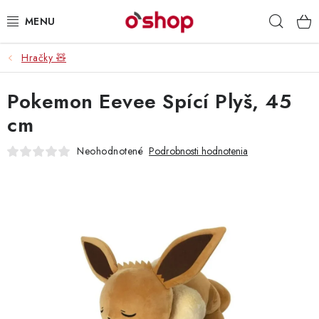
Prejsť
Hľad
na
obsah
Hračky 🧸
OSOBNÁ STAROSTLIVOSŤ
Pokemon Eevee Spící Plyš, 45
POTRAVINY
cm
HRAČKY 🧸
Neohodnotené
Podrobnosti hodnotenia
DROGÉRIA
ZACHRÁŇTE PRODUKTY
ZNAČKY
Doprava a platby
Obchodné podmienky
Podmienky ochrany osobných údajov
Servis a reklamácia