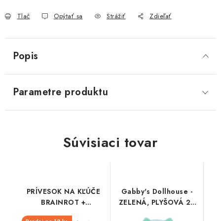
Tlač
Opýtať sa
Strážiť
Zdieľať
Popis
Parametre produktu
Súvisiaci tovar
PRÍVESOK NA KĽÚČE
Gabby's Dollhouse -
BRAINROT +
ZELENÁ, PLYŠOVÁ 25
ŠPECIÁLNA KARTA
cm