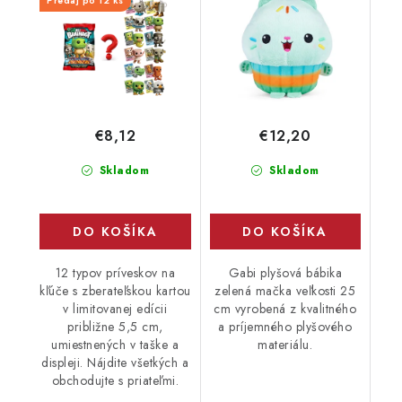
Predaj po 12 ks
€8,12
€12,20
Skladom
Skladom
DO KOŠÍKA
DO KOŠÍKA
12 typov príveskov na
Gabi plyšová bábika
kľúče s zberateľskou kartou
zelená mačka veľkosti 25
v limitovanej edícii
cm vyrobená z kvalitného
približne 5,5 cm,
a príjemného plyšového
umiestnených v taške a
materiálu.
displeji. Nájdite všetkých a
obchodujte s priateľmi.