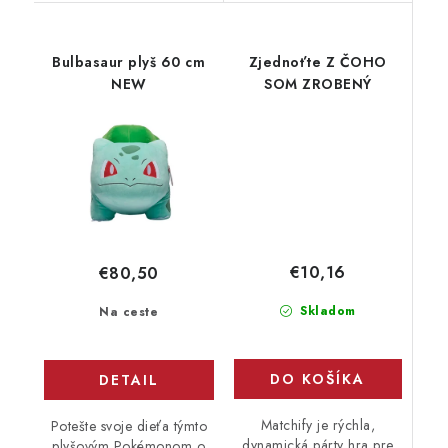
Bulbasaur plyš 60 cm
Zjednoťte Z ČOHO
NEW
SOM ZROBENÝ
€10,16
€80,50
Skladom
Na ceste
DO KOŠÍKA
DETAIL
Matchify je rýchla,
Potešte svoje dieťa týmto
dynamická párty hra pre
plyšovým Pokémonom o