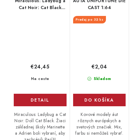
Miraculous: Ladybug a
AUTÁ UNIFORTUNE DIE
Cat Noir: Cat Black
CAST 1:64
Doll
Predaj po 32 ks
€24,45
€2,04
Na ceste
Skladom
DETAIL
DO KOŠÍKA
Miraculous: Ladybug a Cat
Kovové modely áut
Noir: Doll Cat Black. Žiaci
rôznych európskych a
základnej školy Marinette
svetových značiek. Mix,
a Adrien boli vybraní, aby
farbu si nemôžeš vybrať.
zachránili Paríž!