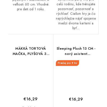
celú rodinu, kde trénujete
veľkosti 60 cm. Vhodné
pozornosť, pozornosť a
pre deti od 1 roku.
rýchlosť. Cieľom hry je čo
najrýchlejšie nájsť spojenie
medzi dvoma kartami a
byť...
MÄKKÁ TORTOVÁ
Sleeping Plush 13 CM -
MAČKA, PLYŠOVÁ 30
nový asistent
cm
(Cyndaquil, Rowlet,
Predaj po 9 ks
Oshawott, Pikacu) W3
€16,29
€16,29