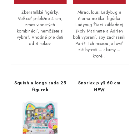
Zberateľské figúrky.
Miraculous: Ladybug a
Veľkosť približne 4 cm,
čierna mačka: figúrka
zmes viacerých
Ladybug Žiaci základnej
kombinácií, nemôžete si
školy Marinette a Adrien
vybrať. Vhodné pre deti
boli vybraní, aby zachránili
od 4 rokov.
Paríž! Ich misiou je loviť
zlé bytosti – akumy –
ktoré...
Squish a longs sada 25
Snorlax plyš 60 cm
figurek
NEW