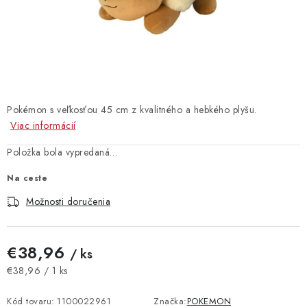
Vrátanie tovaru
Kontakty
Pokémon s veľkosťou 45 cm z kvalitného a hebkého plyšu.
Viac informácií
Položka bola vypredaná…
Na ceste
Možnosti doručenia
€38,96
/ ks
Jednotková cena:
€38,96 / 1 ks
Kód tovaru:
1100022961
Značka:
POKEMON