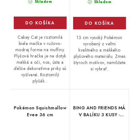
Skladom
Skladom
DO KOŠÍKA
DO KOŠÍKA
Cakey Cat je roztomilá
13 cm vysoký Pokémon
biela mačka v ružovo-
vyrobený z veľmi
modrej forme na muffiny.
kvalitného a mäkkého
Plyšová hračka je na dotyk
plyšového materiálu. Zmes
mäkká a oči, nos, ústa a
štyroch motívov, nemôžete
ďalšie dekoratívne prvky sú
si vybrať.
vyšívané. Roztomilý
plyšák...
Pokémon Squishmallow
BING AND FRIENDS MÁ
Evee 36 cm
V BALÍKU 3 KUSY -
Bing, Flop, Sula