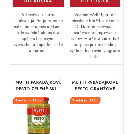
DO KOŠÍKA
DO KOŠÍKA
S čerstvou chuťou
Vitamin Well Upgrade
sladkých jahôd je to pocta
obsahuje horčík a vitamín
pulzujúcemu mestu Miami,
D, ktoré prispievajú k
kde sa letná atmosféra
správnemu fungovaniu
spája s farebnými
svalov. Horčík a zinok tiež
východmi a západmi slnka
prispievajú k normálnej
a hudbou.
syntéze bielkovín. Upgrade
tiež...
MUTTI PARADAJKOVÉ
MUTTI PARADAJKOVÉ
PESTO ZELENÉ SKLO
PESTO ORANŽOVÉ
180G
SKLO 180G
Predaj po 12 ks
Predaj po 12 ks