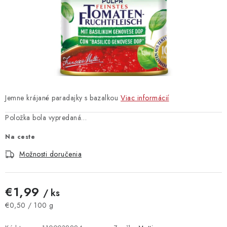
Vrátanie tovaru
Kontakty
Jemne krájané paradajky s bazalkou
Viac informácií
Položka bola vypredaná…
Na ceste
Možnosti doručenia
€1,99
/ ks
Jednotková cena:
€0,50 / 100 g