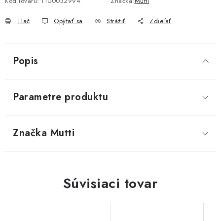
Kód tovaru:
1100032994
Značka:
Mutti
Tlač
Opýtať sa
Strážiť
Zdieľať
Popis
Parametre produktu
Značka
 Mutti
Súvisiaci tovar