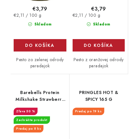
€3,79
€3,79
Jednotková
Jednotková
€2,11 / 100 g
€2,11 / 100 g
cena:
cena:
Skladom
Skladom
DO KOŠÍKA
DO KOŠÍKA
Pesto z oranžovej odrody
Pesto zo zelenej odrody
paradajok
paradajok
Barebells Protein
PRINGLES HOT &
Milkshake Strawberry
SPICY 165 G
330 ml - EXPIRÁCIA
50 %
Predaj po 19 ks
30.9.2026
Zachráňte produkt
Predaj po 8 ks