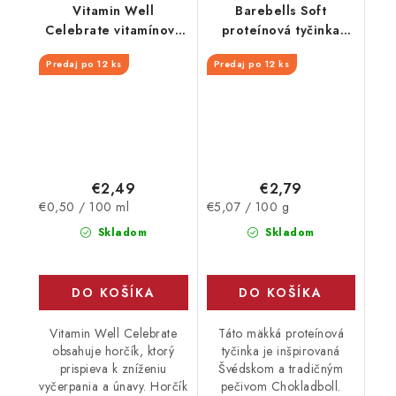
Vitamin Well
Barebells Soft
Celebrate vitamínový
proteínová tyčinka
nápoj 500 ml
Chocolate Ball 55 g
Predaj po 12 ks
Predaj po 12 ks
€2,49
€2,79
Jednotková
Jednotková
€0,50 / 100 ml
€5,07 / 100 g
cena:
cena:
Skladom
Skladom
DO KOŠÍKA
DO KOŠÍKA
Vitamin Well Celebrate
Táto mäkká proteínová
obsahuje horčík, ktorý
tyčinka je inšpirovaná
prispieva k zníženiu
Švédskom a tradičným
vyčerpania a únavy. Horčík
pečivom Chokladboll.