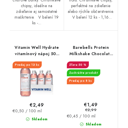
chipsy, ideálne na
perfektné na zdieľanie
zdieľanie aj samostatné
alebo rýchle občerstvenie.
maškrtenie. V balení 19
V balení 12 ks - 1,16...
ks -...
Vitamin Well Hydrate
Barebells Protein
vitamínový nápoj 500
Milkshake Chocolate
ml
330 ml - EXPIRÁCIA
Predaj po 12 ks
50 %
17.10.2026
Zachráňte produkt
Predaj po 8 ks
€1,49
€2,49
€2,99
Jednotková
€0,50 / 100 ml
Jednotková
€0,45 / 100 ml
cena:
Skladom
cena:
Skladom