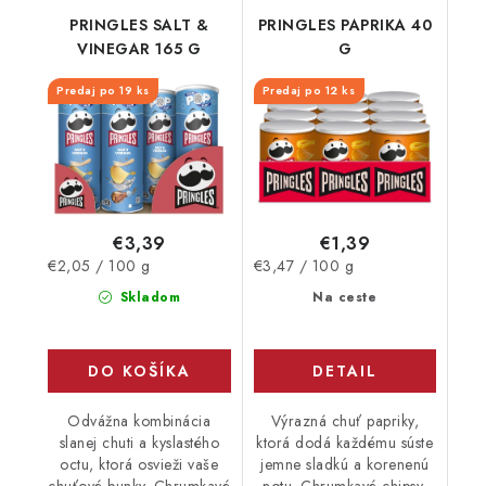
PRINGLES SALT &
PRINGLES PAPRIKA 40
VINEGAR 165 G
G
Predaj po 19 ks
Predaj po 12 ks
€3,39
€1,39
Jednotková
Jednotková
€2,05 / 100 g
€3,47 / 100 g
cena:
cena:
Skladom
Na ceste
DO KOŠÍKA
DETAIL
Odvážna kombinácia
Výrazná chuť papriky,
slanej chuti a kyslastého
ktorá dodá každému súste
octu, ktorá osvieži vaše
jemne sladkú a korenenú
chuťové bunky. Chrumkavé
notu. Chrumkavé chipsy,