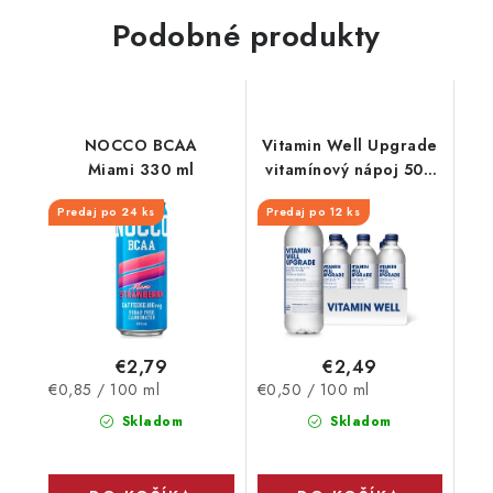
Podobné produkty
NOCCO BCAA
Vitamin Well Upgrade
Miami 330 ml
vitamínový nápoj 500
ml
Predaj po 24 ks
Predaj po 12 ks
€2,79
€2,49
Jednotková
Jednotková
€0,85 / 100 ml
€0,50 / 100 ml
cena:
cena:
Skladom
Skladom