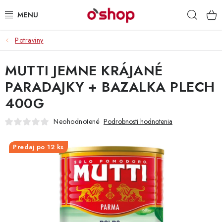
Prejsť
Hľad
na
obsah
Potraviny
OSOBNÁ STAROSTLIVOSŤ
MUTTI JEMNE KRÁJANÉ
POTRAVINY
PARADAJKY + BAZALKA PLECH
HRAČKY 🧸
400G
DROGÉRIA
Neohodnotené
Podrobnosti hodnotenia
ZACHRÁŇTE PRODUKTY
Predaj po 12 ks
ZNAČKY
Doprava a platby
Obchodné podmienky
Podmienky ochrany osobných údajov
Servis a reklamácia