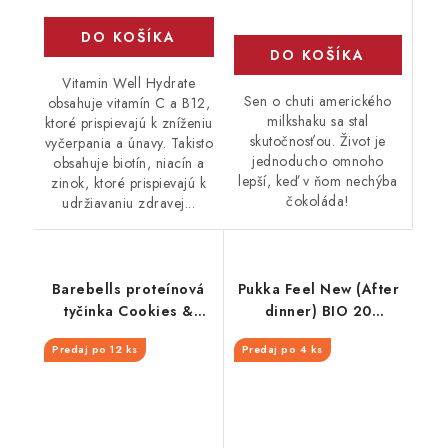
DO KOŠÍKA
DO KOŠÍKA
Vitamin Well Hydrate
Sen o chuti amerického
obsahuje vitamín C a B12,
milkshaku sa stal
ktoré prispievajú k zníženiu
skutočnosťou. Život je
vyčerpania a únavy. Takisto
jednoducho omnoho
obsahuje biotín, niacín a
lepší, keď v ňom nechýba
zinok, ktoré prispievajú k
čokoláda!
udržiavaniu zdravej...
Barebells proteínová
Pukka Feel New (After
tyčinka Cookies &
dinner) BIO 20
Cream 55 g
vrecúšok
Predaj po 12 ks
Predaj po 4 ks