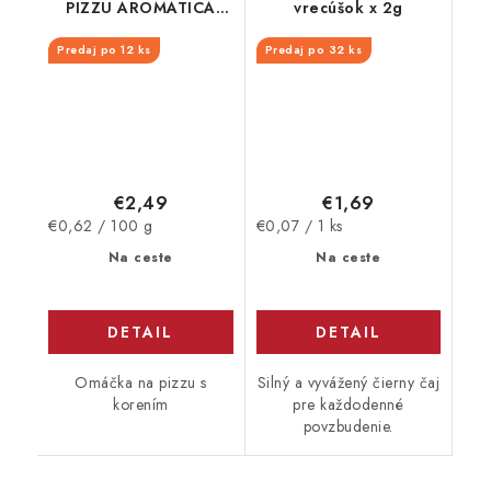
PIZZU AROMATICA
vrecúšok x 2g
PLECH 400G
Predaj po 12 ks
Predaj po 32 ks
€2,49
€1,69
Jednotková
Jednotková
€0,62 / 100 g
€0,07 / 1 ks
cena:
cena:
Na ceste
Na ceste
DETAIL
DETAIL
Omáčka na pizzu s
Silný a vyvážený čierny čaj
korením
pre každodenné
povzbudenie.