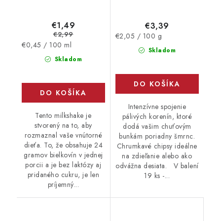
€1,49
€3,39
€2,99
Jednotková
€2,05 / 100 g
Jednotková
€0,45 / 100 ml
cena:
Skladom
cena:
Skladom
DO KOŠÍKA
DO KOŠÍKA
Intenzívne spojenie
Tento milkshake je
pálivých korenín, ktoré
stvorený na to, aby
dodá vašim chuťovým
rozmaznal vaše vnútorné
bunkám poriadny šmrnc.
dieťa. To, že obsahuje 24
Chrumkavé chipsy ideálne
gramov bielkovín v jednej
na zdieľanie alebo ako
porcii a je bez laktózy aj
odvážna desiata. V balení
pridaného cukru, je len
19 ks -...
príjemný...