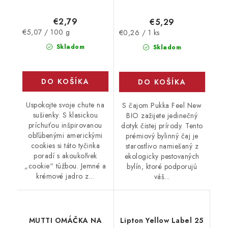
€2,79
€5,29
Jednotková
Jednotková
€5,07 / 100 g
€0,26 / 1 ks
cena:
cena:
Skladom
Skladom
DO KOŠÍKA
DO KOŠÍKA
Uspokojte svoje chute na
S čajom Pukka Feel New
sušienky. S klasickou
BIO zažijete jedinečný
príchuťou inšpirovanou
dotyk čistej prírody. Tento
obľúbenými americkými
prémiový bylinný čaj je
cookies si táto tyčinka
starostlivo namiešaný z
poradí s akoukoľvek
ekologicky pestovaných
„cookie“ túžbou. Jemné a
bylín, ktoré podporujú
krémové jadro z...
váš...
MUTTI OMÁČKA NA
Lipton Yellow Label 25