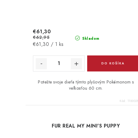
€61,30
€62,95
Skladom
Jednotková
€61,30 / 1 ks
cena:
DO KOŠÍKA
Potešte svoje dieťa týmto plyšovým Pokémonom s
veľkosťou 60 cm.
Kód:
110002
FUR REAL MY MINI'S PUPPY