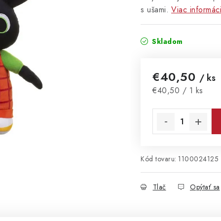
s ušami.
Viac informáci
Skladom
€40,50
/ ks
Jednotková cena:
€40,50 / 1 ks
Kód tovaru:
1100024125
Tlač
Opýtať sa