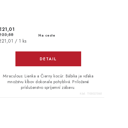
€21,01
€23,58
Na ceste
Jednotková
€21,01 / 1 ks
cena:
DETAIL
Miraculous: Lienka a Čierny kocúr. Bábika je vďaka
množstvu kĺbov dokonale pohyblivá. Priložené
príslušenstvo spríjemní zábavu.
Kód:
1100021565