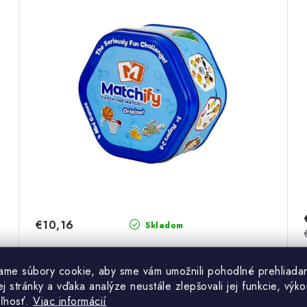
€10,16
Skladom
ame súbory cookie, aby sme vám umožnili pohodlné prehliada
DO KOŠÍKA
 stránky a vďaka analýze neustále zlepšovali jej funkcie, výko
eľnosť.
Viac informácií