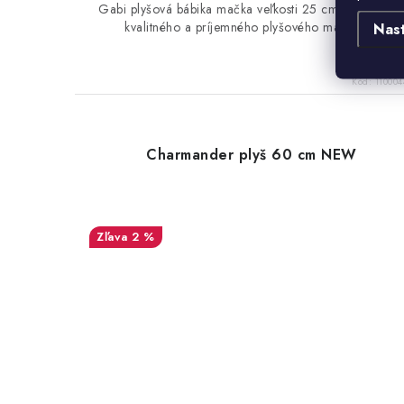
Gabi plyšová bábika mačka veľkosti 25 cm vyrobená 
kvalitného a príjemného plyšového materiálu.
Nas
Kód:
110004
Charmander plyš 60 cm NEW
2 %