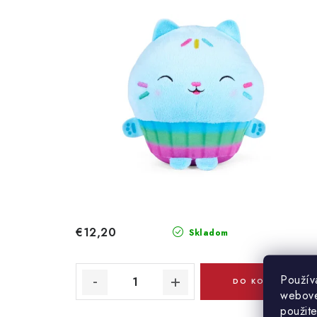
€12,20
Skladom
Použív
DO KOŠÍKA
webovej
použit