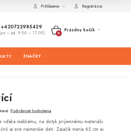
ovaru
Kontakty
Prihlásenie
Registrácia
+420722985429
Prázdny košík
(po – pá: 9:00 – 17:00)
NÁKUPNÝ
KOŠÍK
UKTY
ZNAČKY
ící
tené
Podrobnosti hodnotenia
 je vďaka mäkkému, na dotyk príjemnému materiálu
ečný aj pre najmenšie deti. Zajačik meria 65 cm aj