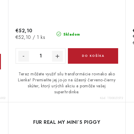
€52,10
Skladom
Jednotková
€52,10 / 1 ks
cena:
DO KOŠÍKA
Teraz môžete využiť silu transformácie rovnako ako
Lienka! Premieňte jej jo-jo na úžasný červeno-čierny
skúter, ktorý urýchli akciu a pomôže vašej
superhrdinke.
8302
Kód:
1100021572
FUR REAL MY MINI´S PIGGY