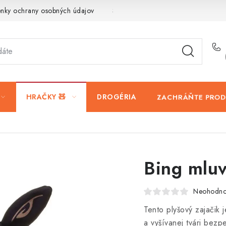
nky ochrany osobných údajov
Servis a reklamácia
Vrátanie t
ZACHRÁŇTE PROD
HRAČKY 🧸
DROGÉRIA
Bing mluv
Neohodno
Tento plyšový zajačik
a vyšívanej tvári bezp