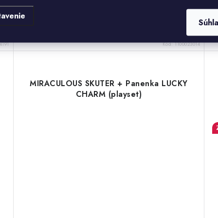
z
Matchify je rýchla, dynamická párty hra pre celú
rodinu, kde trénujete pozornosť, pozornosť a rýchlosť.
tavenie
Súhl
Cieľom hry je čo najrýchlejšie nájsť spojenie medzi
dvoma kartami a byť...
4191
Kód:
1100023014
MIRACULOUS SKUTER + Panenka LUCKY
CHARM (playset)