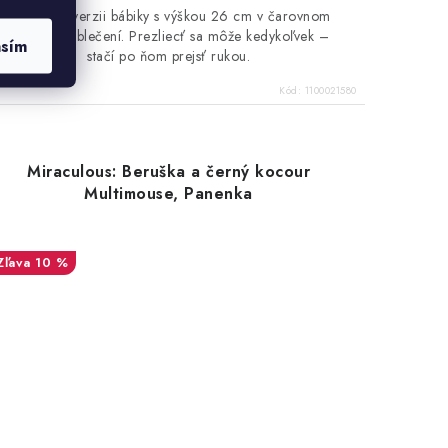
Adrien vo verzii bábiky s výškou 26 cm v čarovnom
flitrovom oblečení. Prezliecť sa môže kedykoľvek –
asím
stačí po ňom prejsť rukou.
Kód:
1100021580
Miraculous: Beruška a černý kocour
Multimouse, Panenka
10 %