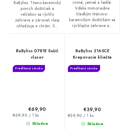
rovné, jemné a lesklé.
BaByliss. Titano-keramický
Vďaka mimoriadne
povrch doštičiek a
hladkým titánovo-
valčekov sa rýchlo
keramickým doštičkám sa
zahrieva a zároveň vlasy
rýchlejšie zahrieva a...
uhladzuje a chráni. S...
BaByliss D781E Sušič
BaByliss 2165CE
vlasov
Krepovacie kliešte
Predĺžená záruka
Predĺžená záruka
€69,90
€39,90
Jednotková
Jednotková
€69,90 / 1 ks
€39,90 / 1 ks
cena:
cena:
Skladom
Skladom