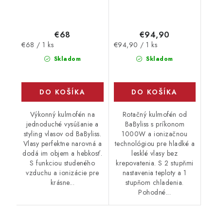
€68
€94,90
Jednotková
Jednotková
€68 / 1 ks
€94,90 / 1 ks
cena:
cena:
Skladom
Skladom
DO KOŠÍKA
DO KOŠÍKA
Výkonný kulmofén na
Rotačný kulmofén od
jednoduché vysúšanie a
BaByliss s príkonom
styling vlasov od BaByliss.
1000W a ionizačnou
Vlasy perfektne narovná a
technológiou pre hladké a
dodá im objem a hebkosť.
lesklé vlasy bez
S funkciou studeného
krepovatenia. S 2 stupňmi
vzduchu a ionizácie pre
nastavenia teploty a 1
krásne...
stupňom chladenia.
Pohodné...