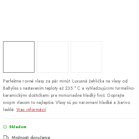
Vrátanie tovaru
Kontakty
Perfektne rovné vlasy za pár minút. Luxusná žehlička na vlasy od
BaByliss s nastavením teploty až 235 ° C a vyhladzujúcimi turmalíno-
keramickými doštičkami pre mimoriadne hladký finiš. Doprajte
svojim vlasom to najlepšie. Vlasy sú po narovnaní hladké a žiarivo
lesklé.
Viac informácií
Skladom
Možnosti doručenia