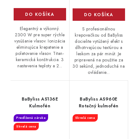
DO KOŠÍKA
DO KOŠÍKA
Elegantný a výkonný.
S profesionálnou
2300 W pre super rýchle
krepovačkou od BaByliss
vysúšanie vlasov. Ionizácia
docielite vytúžený efekt s
eliminujúca krepatenie a
dlhotrvajúcou textúrou a
poletovanie vlasov. Titan-
leskom za pár minút. Je
keramická konštrukcia. 3
pripravená na použitie za
nastavenia teploty a 2...
30 sekúnd, jednoduchá na
ovládanie...
BaByliss AS136E
BaByliss AS960E
Kulmofén
Rotačný kulmofén
Predĺžená záruka
Skvelá cena
Skvelá cena