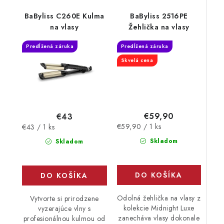
BaByliss C260E Kulma
BaByliss 2516PE
na vlasy
Žehlička na vlasy
Predĺžená záruka
Predĺžená záruka
Skvelá cena
€59,90
€43
Jednotková
Jednotková
€59,90 / 1 ks
€43 / 1 ks
cena:
cena:
Skladom
Skladom
DO KOŠÍKA
DO KOŠÍKA
Odolná žehlička na vlasy z
Vytvorte si prirodzene
kolekcie Midnight Luxe
vyzerajúce vlny s
zanecháva vlasy dokonale
profesionálnou kulmou od