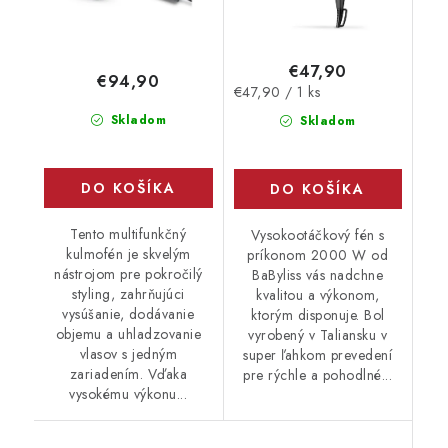
€47,90
€94,90
Jednotková
€47,90 / 1 ks
cena:
Skladom
Skladom
DO KOŠÍKA
DO KOŠÍKA
Tento multifunkčný
Vysokootáčkový fén s
kulmofén je skvelým
príkonom 2000 W od
nástrojom pre pokročilý
BaByliss vás nadchne
styling, zahrňujúci
kvalitou a výkonom,
vysúšanie, dodávanie
ktorým disponuje. Bol
objemu a uhladzovanie
vyrobený v Taliansku v
vlasov s jedným
super ľahkom prevedení
zariadením. Vďaka
pre rýchle a pohodlné...
vysokému výkonu...