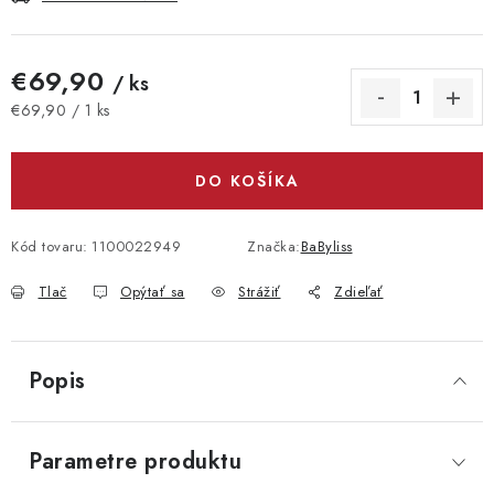
€69,90
/ ks
Jednotková cena:
€69,90 / 1 ks
DO KOŠÍKA
Kód tovaru:
1100022949
Značka:
BaByliss
Tlač
Opýtať sa
Strážiť
Zdieľať
Popis
Parametre produktu