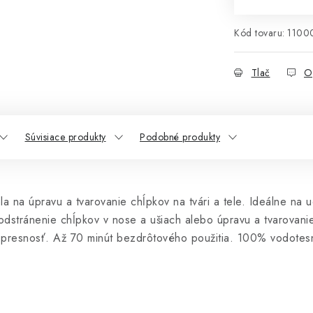
Kód tovaru:
1100
Tlač
O
Súvisiace produkty
Podobné produkty
la na úpravu a tvarovanie chĺpkov na tvári a tele. Ideálne na 
 odstránenie chĺpkov v nose a ušiach alebo úpravu a tvarovanie
úcu presnosť. Až 70 minút bezdrôtového použitia. 100% vodotes