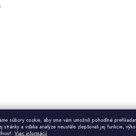
i
ame súbory cookie, aby sme vám umožnili pohodlné prehliada
 stránky a vďaka analýze neustále zlepšovali jej funkcie, výko
eľnosť.
Viac informácií