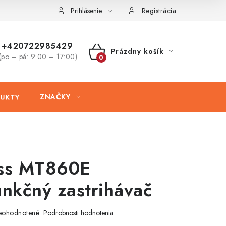
ovaru
Kontakty
Prihlásenie
Registrácia
+420722985429
Prázdny košík
(po – pá: 9:00 – 17:00)
NÁKUPNÝ
KOŠÍK
UKTY
ZNAČKY
iss MT860E
unkčný zastrihávač
eohodnotené
Podrobnosti hodnotenia