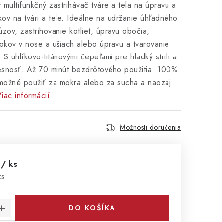
multifunkčný zastrihávač tváre a tela na úpravu a
kov na tvári a tele. Ideálne na udržanie úhľadného
úzov, zastrihovanie kotliet, úpravu obočia,
pkov v nose a ušiach alebo úpravu a tvarovanie
. S uhlíkovo-titánovými čepeľami pre hladký strih a
resnosť. Až 70 minút bezdrôtového použitia. 100%
 možné použiť za mokra alebo za sucha a naozaj
iac informácií
Možnosti doručenia
0
/ ks
cena:
ks
DO KOŠÍKA