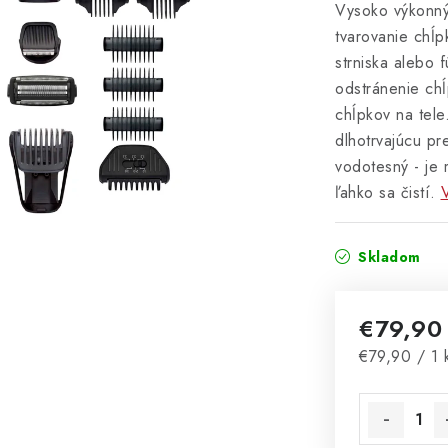
Vysoko výkonný 
tvarovanie chĺp
strniska alebo f
odstránenie chĺ
chĺpkov na tele
dlhotrvajúcu p
vodotesný - je
ľahko sa čistí.
V
Skladom
€79,9
Jednotková 
€79,90 / 1 