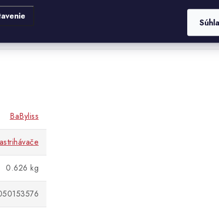
tavenie
Súhl
BaByliss
astrihávače
0.626 kg
050153576