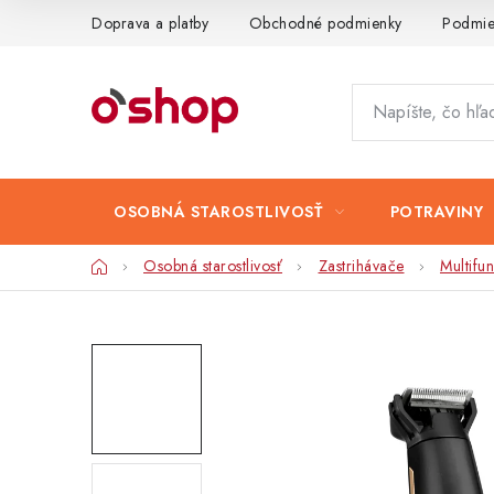
Prejsť
Doprava a platby
Obchodné podmienky
Podmie
na
obsah
OSOBNÁ STAROSTLIVOSŤ
POTRAVINY
Domov
Osobná starostlivosť
Zastrihávače
Multifu