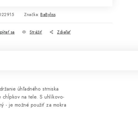
022915
Značka:
BaByliss
pýtať sa
Strážiť
Zdieľať
udržanie úhľadného strniska
 chĺpkov na tele. S uhlíkovo-
ný - je možné použiť za mokra