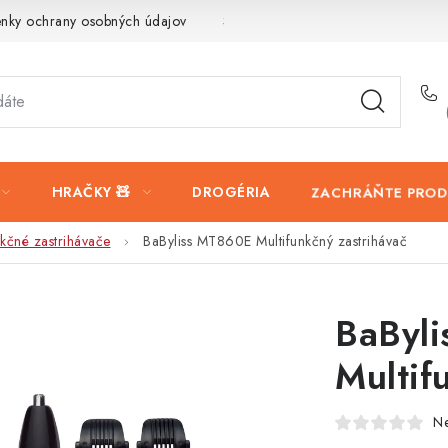
nky ochrany osobných údajov
Servis a reklamácia
Vrátanie t
HRAČKY 🧸
DROGÉRIA
ZACHRÁŇTE PROD
nkčné zastrihávače
BaByliss MT860E Multifunkčný zastrihávač
BaByl
Multif
N