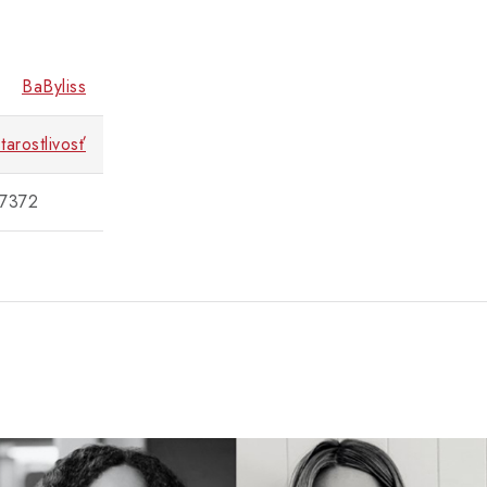
BaByliss
arostlivosť
0197372