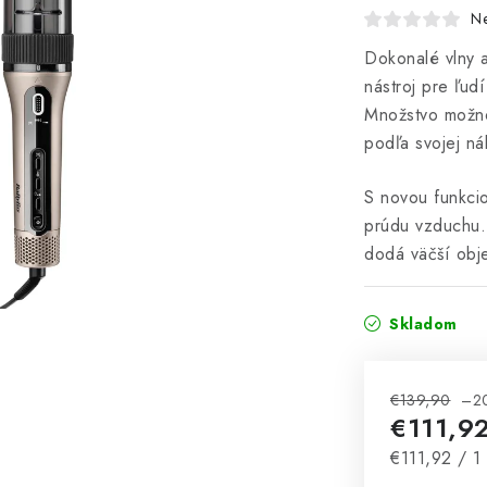
N
Dokonalé vlny a
nástroj pre ľud
Množstvo možnos
podľa svojej ná
S novou funkcio
prúdu vzduchu. 
dodá väčší obj
Skladom
€139,90
–2
€111,9
Jednotková 
€111,92 / 1