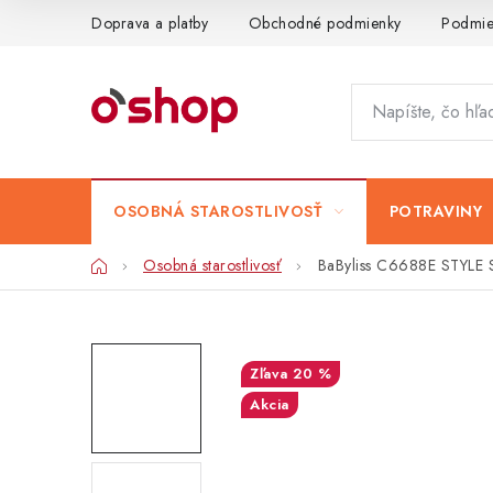
Prejsť
Doprava a platby
Obchodné podmienky
Podmie
na
obsah
OSOBNÁ STAROSTLIVOSŤ
POTRAVINY
Domov
Osobná starostlivosť
BaByliss C6688E STYLE S
20 %
Akcia