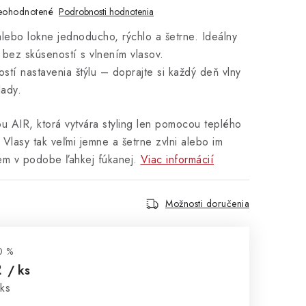
eohodnotené
Podrobnosti hodnotenia
lebo lokne jednoducho, rýchlo a šetrne. Ideálny
í bez skúseností s vlnením vlasov.
tí nastavenia štýlu – doprajte si každý deň vlny
lady.
u AIR, ktorá vytvára styling len pomocou teplého
Vlasy tak veľmi jemne a šetrne zvlni alebo im
em v podobe ľahkej fúkanej.
Viac informácií
Možnosti doručenia
0 %
2
/ ks
cena:
 ks