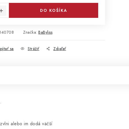
DO KOŠÍKA
040708
Značka:
BaByliss
pýtať sa
Strážiť
Zdieľať
.
zvlni alebo im dodá väčší