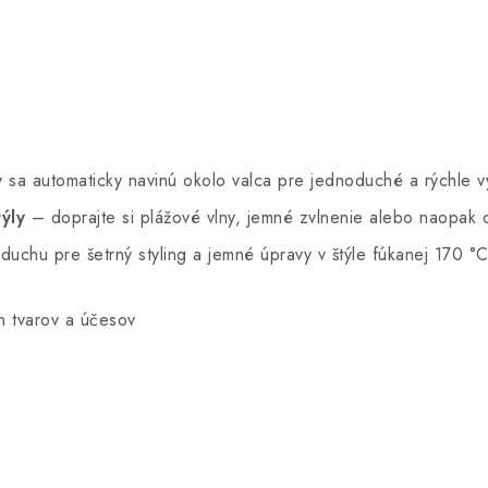
 sa automaticky navinú okolo valca pre jednoduché a rýchle v
ýly
– doprajte si plážové vlny, jemné zvlnenie alebo naopak 
duchu pre šetrný styling a jemné úpravy v štýle fúkanej 170 
h tvarov a účesov