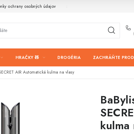
nky ochrany osobných údajov
Servis a reklamácia
Vrátanie t
HRAČKY 🧸
DROGÉRIA
ZACHRÁŇTE PROD
ECRET AIR Automatická kulma na vlasy
BaByl
SECRE
kulma 