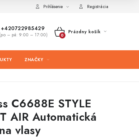
ovaru
Kontakty
Prihlásenie
Registrácia
+420722985429
Prázdny košík
(po – pá: 9:00 – 17:00)
NÁKUPNÝ
KOŠÍK
UKTY
ZNAČKY
iss C6688E STYLE
T AIR Automatická
na vlasy