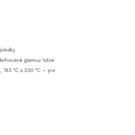
ýsledky
definované glamour lokne
°C, 185 °C a 200 °C – pre